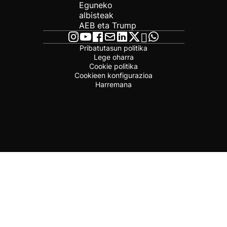
Eguneko
albisteak
AEB eta Trump
Pribatutasun politika
Lege oharra
Cookie politika
Cookieen konfigurazioa
Harremana