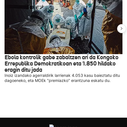
Ebola kontrolik gabe zabaltzen ari da Kongoko
Errepublika Demokratikoan eta 1.850 hildako
eragin ditu jada
Inoiz izandako agerraldirik larrienak 4.053 kasu baieztatu ditu
dagoeneko, eta MOEk "premiazko" erantzuna eskatu du.