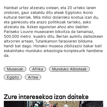
Hainbat urtez atzeratu ostean, eta 20 urteko lanen
ondoren, gaur zabaldu ditu ateak Egiptoko ikono
kultural berriak. Mila milioi dolarreko kostua izan du,
eta gainkostu eta arazo politikoak tarteko, asko
atzeratu da. Azken egunotan ahoz aho dabilen
Pariseko Louvre museoaren bikoitza da tamainaz,
500.000 metro kuadro ditu. Bertan aurkitu daitezkeen
altxorren artean, Tutankamon faraoiaren bilduma
handi bat dago. Honako museoa zibilizazio bakar bati
eskainitako munduko arkeologia-konplexurik handiena
da.
Museoak
Afrika
Munduko Albisteak
Egipto
Artea
Zure interesekoa izan daiteke