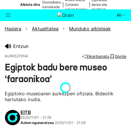
Donostiako
|
|
Albiste dira
Zuriaren
beroa eta
kanoikada
azken txanpa
ekaitzak
EU
Hasiera
Aktualitatea
Munduko albisteak
Aktualitatea
Bilatzailea
Politika
Entzun
AURKEZPENA
Elkarbanatu
Gorde
Kultura
Egiptok badu bere museo
‘faraonikoa’
Ikusmiran
Eguraldia
Egiptoko museoaren aurkezpen ofiziala. Bideotik
hartutako irudia.
EITB
2025/11/01 - 21:29
Azken eguneratzea
2025/11/01 - 21:29