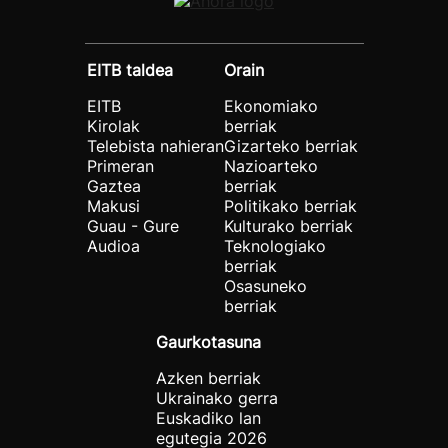
EITB taldea
Orain
EITB
Ekonomiako
Kirolak
berriak
Telebista nahieran
Gizarteko berriak
Primeran
Nazioarteko
Gaztea
berriak
Makusi
Politikako berriak
Guau - Gure
Kulturako berriak
Audioa
Teknologiako
berriak
Osasuneko
berriak
Gaurkotasuna
Azken berriak
Ukrainako gerra
Euskadiko lan
egutegia 2026