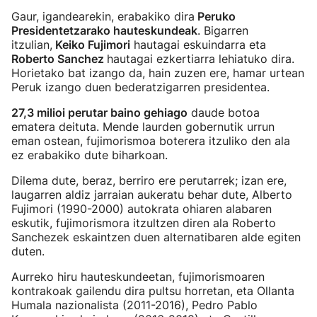
Gaur, igandearekin, erabakiko dira
Peruko
Presidentetzarako hauteskundeak
. Bigarren
itzulian,
Keiko Fujimori
hautagai eskuindarra eta
Roberto Sanchez
hautagai ezkertiarra lehiatuko dira.
Horietako bat izango da, hain zuzen ere, hamar urtean
Peruk izango duen bederatzigarren presidentea.
27,3 milioi perutar baino gehiago
daude botoa
ematera deituta. Mende laurden gobernutik urrun
eman ostean, fujimorismoa boterera itzuliko den ala
ez erabakiko dute biharkoan.
Dilema dute, beraz, berriro ere perutarrek; izan ere,
laugarren aldiz jarraian aukeratu behar dute, Alberto
Fujimori (1990-2000) autokrata ohiaren alabaren
eskutik, fujimorismora itzultzen diren ala Roberto
Sanchezek eskaintzen duen alternatibaren alde egiten
duten.
Aurreko hiru hauteskundeetan, fujimorismoaren
kontrakoak gailendu dira pultsu horretan, eta Ollanta
Humala nazionalista (2011-2016), Pedro Pablo