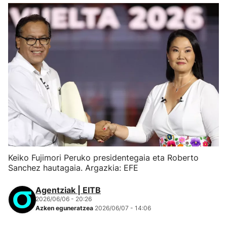
Keiko Fujimori Peruko presidentegaia eta Roberto
Sanchez hautagaia. Argazkia: EFE
Agentziak | EITB
2026/06/06 - 20:26
Azken eguneratzea
2026/06/07 - 14:06