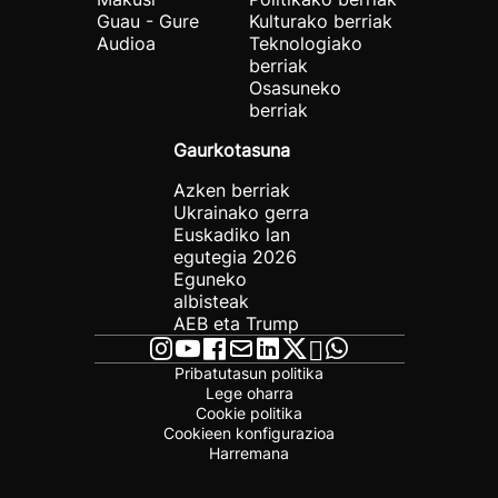
Guau - Gure
Kulturako berriak
Audioa
Teknologiako
berriak
Osasuneko
berriak
Gaurkotasuna
Azken berriak
Ukrainako gerra
Euskadiko lan
egutegia 2026
Eguneko
albisteak
AEB eta Trump
Pribatutasun politika
Lege oharra
Cookie politika
Cookieen konfigurazioa
Harremana