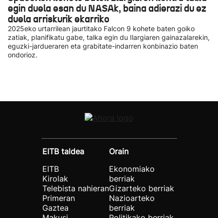
egin duela esan du NASAk, baina adierazi du ez
duela arriskurik ekarriko
2025eko urtarrilean jaurtitako Falcon 9 kohete baten goiko
zatiak, planifikatu gabe, talka egin du Ilargiaren gainazalarekin,
eguzki-jardueraren eta grabitate-indarren konbinazio baten
ondorioz.
EITB taldea
Orain
EITB
Ekonomiako
Kirolak
berriak
Telebista nahieran
Gizarteko berriak
Primeran
Nazioarteko
Gaztea
berriak
Makusi
Politikako berriak