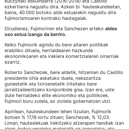
Kuczynski eskuindarra (2016-2018) eta Castillo
ezkertiarra nagusitu dira. Azken bi hauteskundeetan,
baina, 40.000 botoko alde estuarekin nagusitu dira
fujimorismoaren kontrako hautagaiak.
Dirudienez, Fujimoriren eta Sanchezen arteko
aldea
oso estua izango da berriro
.
Keiko Fujimorik agindu du bere aitaren politikak
erabiliko dituela, herrialdearen hazkunde
ekonomikoaren eta irekiera komertzialaren oinarriak
ezarriz.
Roberto Sanchezek, bere aldetik, hitzeman du Castillo
presidente ohia askatuko duela, nekazaritza
guneetatik eta txiroenetatik iritsitako bere
jarraitzaileentzako konponbide gisa. Izan ere, uste
dute herrialdeko elite ekonomiko eta politikoek,
Fujimori buru zutela, ez ziotela gobernatzen utzi.
Apirilean, hauteskundeen lehen itzulian, Fujimorik
botoen % 17,19 lortu zituen; Sanchezek, % 12,03.
Liman, hauteslekuak irekitzeko atzerapen handiak izan
ziren, botoa emateko materialik ez zegoelako, eta