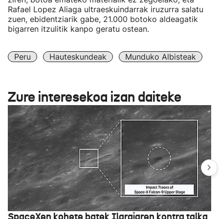
Rafael Lopez Aliaga ultraeskuindarrak iruzurra salatu
zuen, ebidentziarik gabe, 21.000 botoko aldeagatik
bigarren itzulitik kanpo geratu ostean.
Peru
Hauteskundeak
Munduko Albisteak
Zure interesekoa izan daiteke
SpaceXen kohete batek Ilargiaren kontra talka