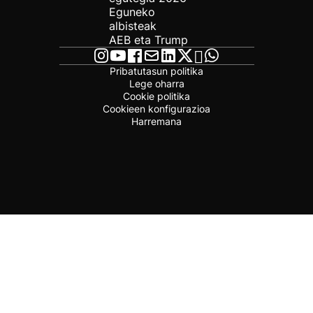
Eguneko
albisteak
AEB eta Trump
Pribatutasun politika
Lege oharra
Cookie politika
Cookieen konfigurazioa
Harremana