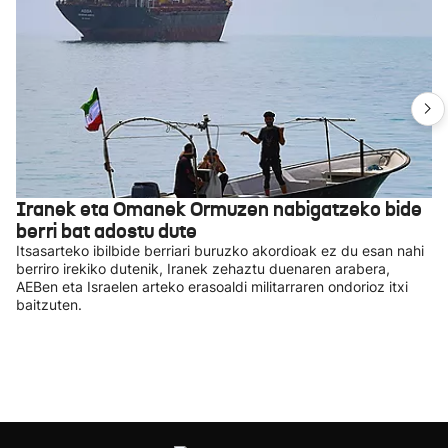
Iranek eta Omanek Ormuzen nabigatzeko bide
berri bat adostu dute
Itsasarteko ibilbide berriari buruzko akordioak ez du esan nahi
berriro irekiko dutenik, Iranek zehaztu duenaren arabera,
AEBen eta Israelen arteko erasoaldi militarraren ondorioz itxi
baitzuten.