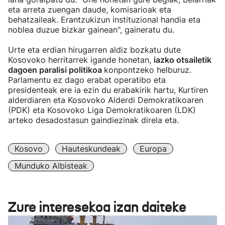
eta arreta zuengan daude, komisarioak eta
behatzaileak. Erantzukizun instituzional handia eta
noblea duzue bizkar gainean", gaineratu du.
Urte eta erdian hirugarren aldiz bozkatu dute
Kosovoko herritarrek igande honetan,
iazko otsailetik
dagoen paralisi politikoa
konpontzeko helburuz.
Parlamentu ez dago erabat operatibo eta
presidenteak ere ia ezin du erabakirik hartu, Kurtiren
alderdiaren eta Kosovoko Alderdi Demokratikoaren
(PDK) eta Kosovoko Liga Demokratikoaren (LDK)
arteko desadostasun gaindiezinak direla eta.
Kosovo
Hauteskundeak
Europa
Munduko Albisteak
Zure interesekoa izan daiteke