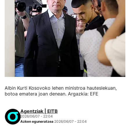
Albin Kurti Kosovoko lehen ministroa hauteslekuan,
botoa ematera joan denean. Argazkia: EFE
Agentziak | EITB
2026/06/07 - 22:04
Azken eguneratzea
2026/06/07 - 22:04