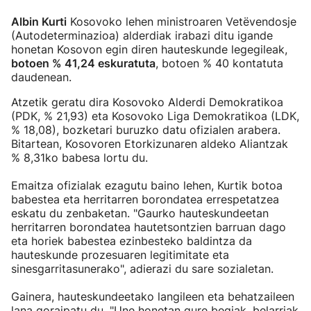
Albin Kurti
Kosovoko lehen ministroaren Vetëvendosje
(Autodeterminazioa) alderdiak irabazi ditu igande
honetan Kosovon egin diren hauteskunde legegileak,
botoen % 41,24 eskuratuta
, botoen % 40 kontatuta
daudenean.
Atzetik geratu dira Kosovoko Alderdi Demokratikoa
(PDK, % 21,93) eta Kosovoko Liga Demokratikoa (LDK,
% 18,08), bozketari buruzko datu ofizialen arabera.
Bitartean, Kosovoren Etorkizunaren aldeko Aliantzak
% 8,31ko babesa lortu du.
Emaitza ofizialak ezagutu baino lehen, Kurtik botoa
babestea eta herritarren borondatea errespetatzea
eskatu du zenbaketan. "Gaurko hauteskundeetan
herritarren borondatea hautetsontzien barruan dago
eta horiek babestea ezinbesteko baldintza da
hauteskunde prozesuaren legitimitate eta
sinesgarritasunerako", adierazi du sare sozialetan.
Gainera, hauteskundeetako langileen eta behatzaileen
lana goraipatu du. "Une honetan gure begiak, belarriak