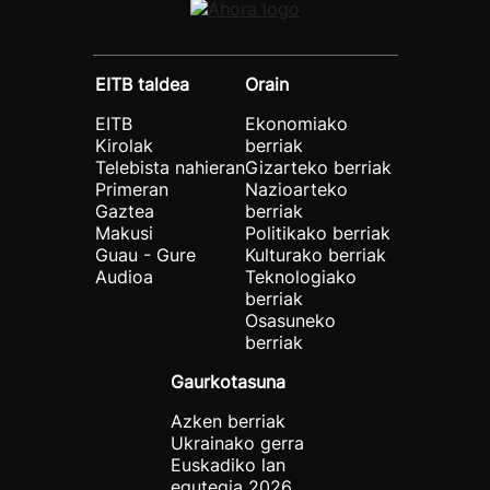
EITB taldea
Orain
EITB
Ekonomiako
Kirolak
berriak
Telebista nahieran
Gizarteko berriak
Primeran
Nazioarteko
Gaztea
berriak
Makusi
Politikako berriak
Guau - Gure
Kulturako berriak
Audioa
Teknologiako
berriak
Osasuneko
berriak
Gaurkotasuna
Azken berriak
Ukrainako gerra
Euskadiko lan
egutegia 2026