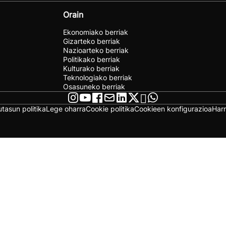
Orain
Ekonomiako berriak
Gizarteko berriak
Nazioarteko berriak
Politikako berriak
Kulturako berriak
Teknologiako berriak
Osasuneko berriak
utasun politika
Lege oharra
Cookie politika
Cookieen konfigurazioa
Har