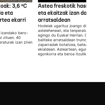
koak: 3,6 ºC
Astea freskotik hasiko da
da eta
eta ekaitzak izan daitezke
rtea ekarri
arratsaldean
Hodeiak ugarituz joango dira
astelehenean, eta tenperaturak beher
a izandako bero-
egingo du Euskal Herrian. Gainera,
i zituen. 40
baliteke arratsaldean trumoi-
raturak izan ziren
zaparradak botatzea, batez ere
ekialdean. Asteartean, eguraldi
egonkorra eta beroa itzuliko dira.