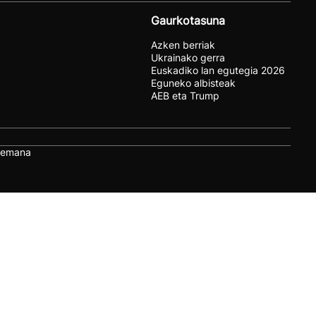
Gaurkotasuna
Azken berriak
Ukrainako gerra
Euskadiko lan egutegia 2026
Eguneko albisteak
AEB eta Trump
remana