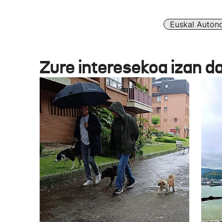
Euskal Auton
Zure interesekoa izan d