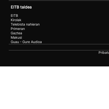
EITB taldea
EITB
Kirolak
Telebista nahieran
Primeran
Gaztea
Makusi
Guau - Gure Audioa
Pribat