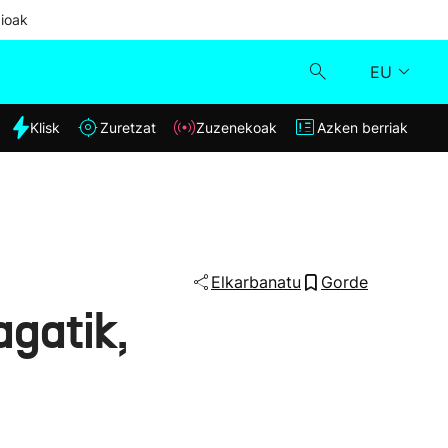
ioak
EU
dia
Klisk
Zuretzat
Zuzenekoak
Azken berriak
Klisk
Zuzenekoak
Zuretzat
Elkarbanatu
Gorde
agatik,
Azken berriak