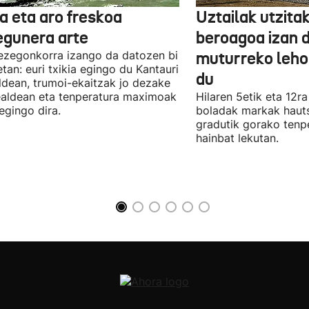
a eta aro freskoa
Uztailak utzita
egunera arte
beroagoa izan 
ezegonkorra izango da datozen bi
muturreko leho
tan: euri txikia egingo du Kantauri
du
aldean, trumoi-ekaitzak jo dezake
aldean eta tenperatura maximoak
Hilaren 5etik eta 12r
 egingo dira.
boladak markak hauts
gradutik gorako tenpe
hainbat lekutan.