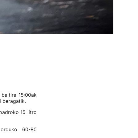
 baitira 15:00ak
 beragatik.
oadroko 15 litro
 orduko 60-80