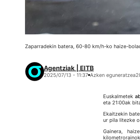
Zaparradekin batera, 60-80 km/h-ko haize-bolada
Agentziak | EITB
2025/07/13 - 11:37
Azken eguneratzea
2
Euskalmetek
ab
eta 21:00ak bi
Ekaitzekin bate
ur pila litezke 
Gainera, hai
kilometroraino