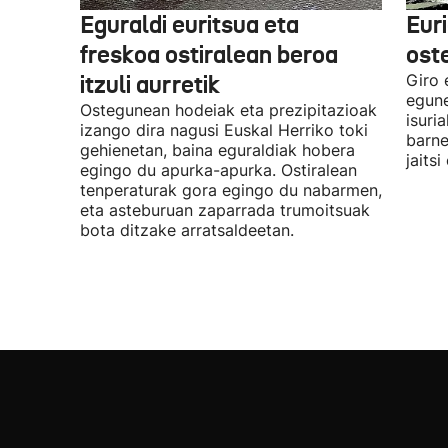
Eguraldi euritsua eta
Euri
freskoa ostiralean beroa
ost
itzuli aurretik
Giro 
egune
Ostegunean hodeiak eta prezipitazioak
isuri
izango dira nagusi Euskal Herriko toki
barne
gehienetan, baina eguraldiak hobera
jaitsi
egingo du apurka-apurka. Ostiralean
tenperaturak gora egingo du nabarmen,
eta asteburuan zaparrada trumoitsuak
bota ditzake arratsaldeetan.