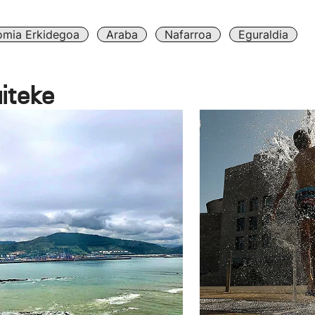
omia Erkidegoa
Araba
Nafarroa
Eguraldia
aiteke