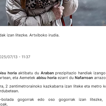
k izan litezke. Artxiboko irudia.
025/07/13 - 11:37
isu horia
aktibatu du
Araban
prezipitazio handiak izango
tartean, eta Aemetek
abisu horia
ezarri du
Nafarroan
arrazoi
ra, 2 zentimetrorainoko kazkabarra izan liteke eta metro k
ordubetean.
ze-bolada gogorrak edo oso gogorrak izan litezke,
koak.