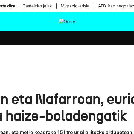
|
|
ste dira
Gasteizko jaiak
Migrazio-krisia
AEB-Iran negoziaz
tura
Ikusmiran
Egural
Osasuna
Teknologia
n eta Nafarroan, euri
a haize-boladengatik
an, eta metro koadroko 15 litro ur pila litezke ordubetean.