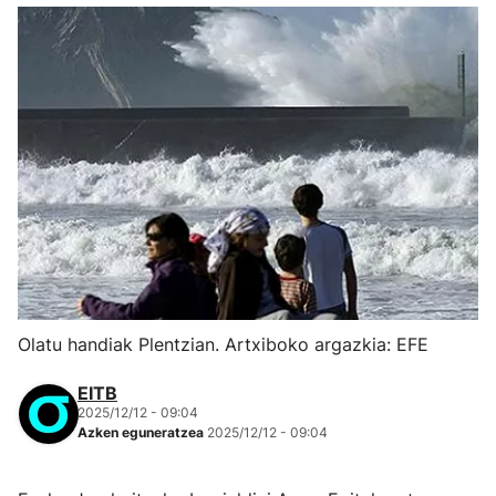
Olatu handiak Plentzian. Artxiboko argazkia: EFE
EITB
2025/12/12 - 09:04
Azken eguneratzea
2025/12/12 - 09:04