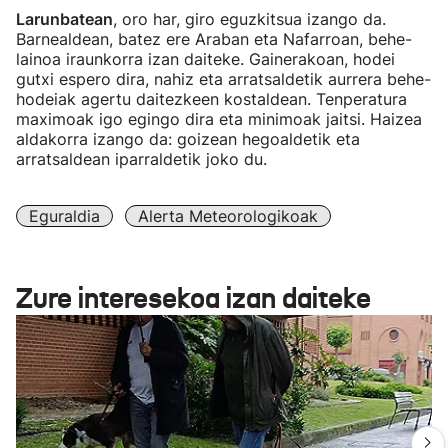
Larunbatean
, oro har, giro eguzkitsua izango da.
Barnealdean, batez ere Araban eta Nafarroan, behe-
lainoa iraunkorra izan daiteke. Gainerakoan, hodei
gutxi espero dira, nahiz eta arratsaldetik aurrera behe-
hodeiak agertu daitezkeen kostaldean. Tenperatura
maximoak igo egingo dira eta minimoak jaitsi. Haizea
aldakorra izango da: goizean hegoaldetik eta
arratsaldean iparraldetik joko du.
Eguraldia
Alerta Meteorologikoak
Zure interesekoa izan daiteke