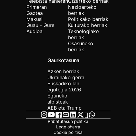
Telebista nahieran
Gizarteko berriak
Primeran
Nazioarteko
Gaztea
berriak
Makusi
Politikako berriak
Guau - Gure
Kulturako berriak
Audioa
Teknologiako
berriak
Osasuneko
berriak
Gaurkotasuna
Azken berriak
Ukrainako gerra
Euskadiko lan
egutegia 2026
Eguneko
albisteak
AEB eta Trump
Pribatutasun politika
Lege oharra
Cookie politika