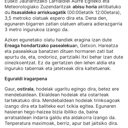
Eusko Jaurlaritzako Larrialdiei Aurre Egiteko eta
Meteorologiako Zuzendaritzak
abisu horia
aktibatuko
du
itsasaldeko arriskuagatik
(00:00etatik 12:00etara),
3,5 metroko olatuak espero dira eta. Dena den,
egunaren bigarren zatian olatuen altuera adierazgarria
3 metro ingurukoa izango da.
Azken egunetako olatu handiek eragina izan dute
Ereaga hondartzako pasealekua
n, Getxon. Hareatza
eta pasealekua banatzen dituen hormaren zati bat
apurtu da, eta, ondorioz, partzialki itxi behar izan dute
oinezkoentzat. Ez da gertatzen den lehen aldia eta
inguruko tabernak eta jatetxeak dira kaltetuenak.
Eguraldi iragarpena
Gaur,
ostirala
, hodeiak ugaritu egingo dira, betez ere
mendebaldean. Ekialdean hodeiak eta ostarteak
tartekatuko dira. Mendebaldean hodeiak trinkoagoak
izango dira eta baliteke euri txikia egitea. Egunaren
hasieran hego-haizea bizia ibiliko da, baina
arratsaldean indarra galdu eta aldakorra izango da.
Tenperatura maximoak, berriz, apur bat jaitsiko dira.