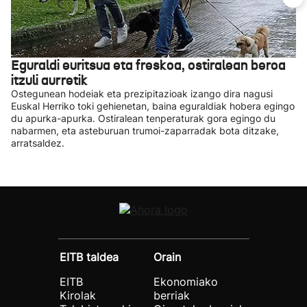
Eguraldi euritsua eta freskoa, ostiralean beroa
itzuli aurretik
Ostegunean hodeiak eta prezipitazioak izango dira nagusi
Euskal Herriko toki gehienetan, baina eguraldiak hobera egingo
du apurka-apurka. Ostiralean tenperaturak gora egingo du
nabarmen, eta asteburuan trumoi-zaparradak bota ditzake,
arratsaldez.
EITB taldea
Orain
EITB
Ekonomiako
Kirolak
berriak