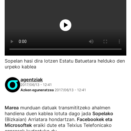
Sopelan hasi dira lotzen Estatu Batuetara helduko den
urpeko kablea
agentziak
2017/06/13 - 12:41
Azken eguneratzea
2017/06/13 - 12:41
Marea
munduan datuak transmititzeko ahalmen
handiena duen kablea lotuta dago jada
Sopelako
(Bizkaian) Arriatara hondartzan.
Facebookek eta
Microsoftek
eraiki dute eta Telxius Telefonicako