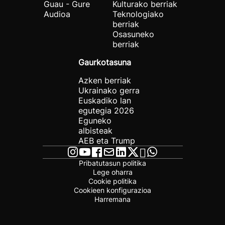
Guau - Gure
Kulturako berriak
Audioa
Teknologiako
berriak
Osasuneko
berriak
Gaurkotasuna
Azken berriak
Ukrainako gerra
Euskadiko lan
egutegia 2026
Eguneko
albisteak
AEB eta Trump
Pribatutasun politika
Lege oharra
Cookie politika
Cookieen konfigurazioa
Harremana