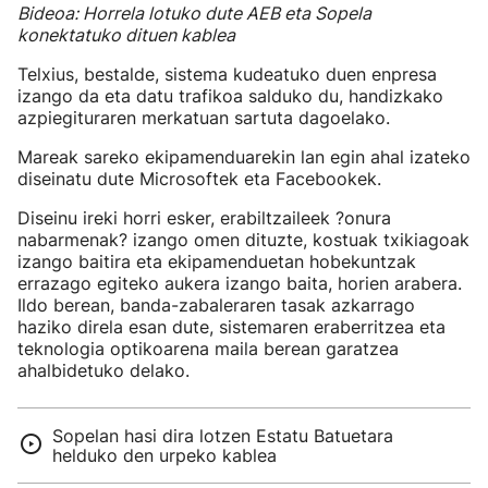
Bideoa: Horrela lotuko dute AEB eta Sopela
konektatuko dituen kablea
Telxius, bestalde, sistema kudeatuko duen enpresa
izango da eta datu trafikoa salduko du, handizkako
azpiegituraren merkatuan sartuta dagoelako.
Mareak sareko ekipamenduarekin lan egin ahal izateko
diseinatu dute Microsoftek eta Facebookek.
Diseinu ireki horri esker, erabiltzaileek ?onura
nabarmenak? izango omen dituzte, kostuak txikiagoak
izango baitira eta ekipamenduetan hobekuntzak
errazago egiteko aukera izango baita, horien arabera.
Ildo berean, banda-zabaleraren tasak azkarrago
haziko direla esan dute, sistemaren eraberritzea eta
teknologia optikoarena maila berean garatzea
ahalbidetuko delako.
Sopelan hasi dira lotzen Estatu Batuetara
helduko den urpeko kablea