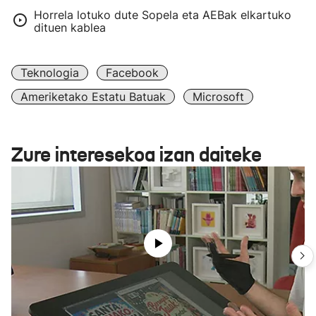
Horrela lotuko dute Sopela eta AEBak elkartuko
dituen kablea
Teknologia
Facebook
Ameriketako Estatu Batuak
Microsoft
Zure interesekoa izan daiteke