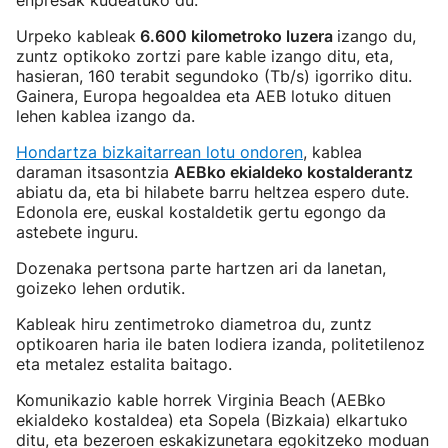
enpresak kudeatuko du.
Urpeko kableak
6.600 kilometroko luzera
izango du,
zuntz optikoko zortzi pare kable izango ditu, eta,
hasieran, 160 terabit segundoko (Tb/s) igorriko ditu.
Gainera, Europa hegoaldea eta AEB lotuko dituen
lehen kablea izango da.
Hondartza bizkaitarrean lotu ondoren
, kablea
daraman itsasontzia
AEBko ekialdeko kostalderantz
abiatu da, eta bi hilabete barru heltzea espero dute.
Edonola ere, euskal kostaldetik gertu egongo da
astebete inguru.
Dozenaka pertsona parte hartzen ari da lanetan,
goizeko lehen ordutik.
Kableak hiru zentimetroko diametroa du, zuntz
optikoaren haria ile baten lodiera izanda, politetilenoz
eta metalez estalita baitago.
Komunikazio kable horrek Virginia Beach (AEBko
ekialdeko kostaldea) eta Sopela (Bizkaia) elkartuko
ditu, eta bezeroen eskakizunetara egokitzeko moduan