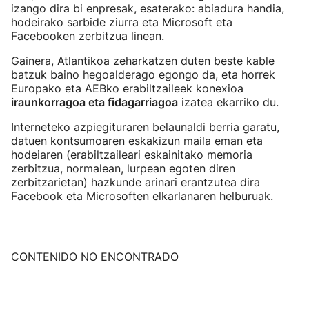
izango dira bi enpresak, esaterako: abiadura handia,
hodeirako sarbide ziurra eta Microsoft eta
Facebooken zerbitzua linean.
Gainera, Atlantikoa zeharkatzen duten beste kable
batzuk baino hegoalderago egongo da, eta horrek
Europako eta AEBko erabiltzaileek konexioa
iraunkorragoa eta fidagarriagoa
izatea ekarriko du.
Interneteko azpiegituraren belaunaldi berria garatu,
datuen kontsumoaren eskakizun maila eman eta
hodeiaren (erabiltzaileari eskainitako memoria
zerbitzua, normalean, lurpean egoten diren
zerbitzarietan) hazkunde arinari erantzutea dira
Facebook eta Microsoften elkarlanaren helburuak.
CONTENIDO NO ENCONTRADO