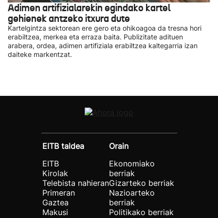
Adimen artifizialarekin egindako kartel
gehienek antzeko itxura dute
Kartelgintza sektorean ere gero eta ohikoagoa da tresna hori
erabiltzea, merkea eta erraza baita. Publizitate adituen
arabera, ordea, adimen artifiziala erabiltzea kaltegarria izan
daiteke markentzat.
EITB taldea
Orain
EITB
Ekonomiako
Kirolak
berriak
Telebista nahieran
Gizarteko berriak
Primeran
Nazioarteko
Gaztea
berriak
Makusi
Politikako berriak