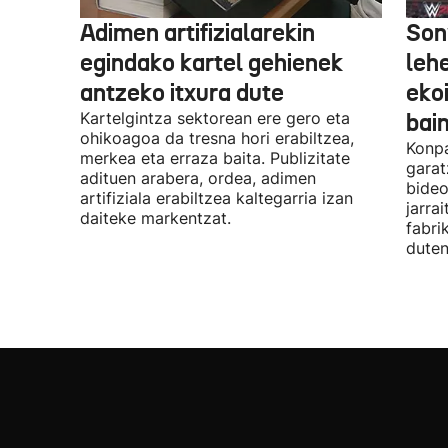
Adimen artifizialarekin
Son
egindako kartel gehienek
leh
antzeko itxura dute
eko
Kartelgintza sektorean ere gero eta
bai
ohikoagoa da tresna hori erabiltzea,
Konpa
merkea eta erraza baita. Publizitate
garat
adituen arabera, ordea, adimen
bideo
artifiziala erabiltzea kaltegarria izan
jarra
daiteke markentzat.
fabri
duten