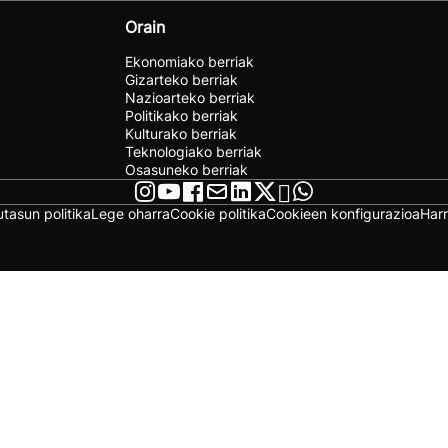
Orain
Ekonomiako berriak
Gizarteko berriak
Nazioarteko berriak
Politikako berriak
Kulturako berriak
Teknologiako berriak
Osasuneko berriak
utasun politika
Lege oharra
Cookie politika
Cookieen konfigurazioa
Har