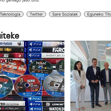
no gehiago jaso ditu.
Teknologia
Twitter
Sare Sozialak
Eguneko Titu
aiteke