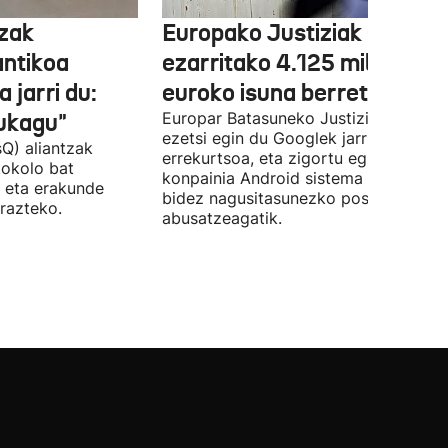
tzak
Europako Justiziak Googler
antikoa
ezarritako 4.125 milioi
 jarri du:
euroko isuna berretsi du
aukagu"
Europar Batasuneko Justizia Auzitegi
ezetsi egin du Googlek jarritako
Q) aliantzak
errekurtsoa, eta zigortu egin du
tokolo bat
konpainia Android sistema eragileare
 eta erakunde
bidez nagusitasunezko posizioaz
razteko.
abusatzeagatik.