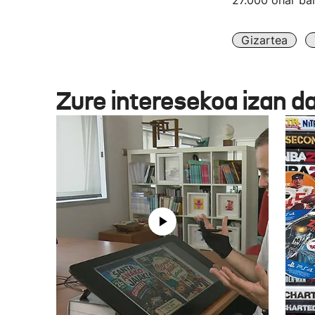
27.000 ohar bai
Gizartea
Zure interesekoa izan d