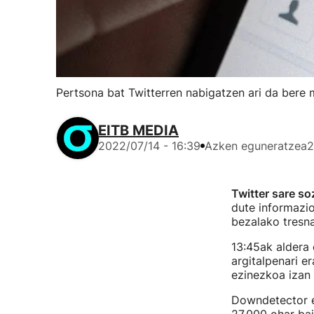
Pertsona bat Twitterren nabigatzen ari da bere 
EITB MEDIA
2022/07/14 - 16:39
Azken eguneratzea
2
Twitter sare so
dute informazio
bezalako tresna
13:45ak aldera 
argitalpenari e
ezinezkoa izan 
Downdetector en