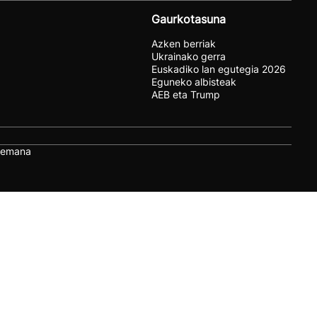
Gaurkotasuna
Azken berriak
Ukrainako gerra
Euskadiko lan egutegia 2026
Eguneko albisteak
AEB eta Trump
remana