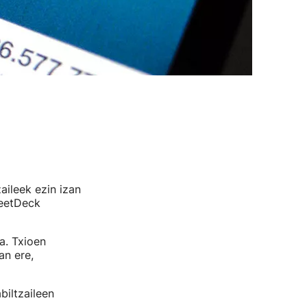
aileek ezin izan
weetDeck
a. Txioen
an ere,
biltzaileen