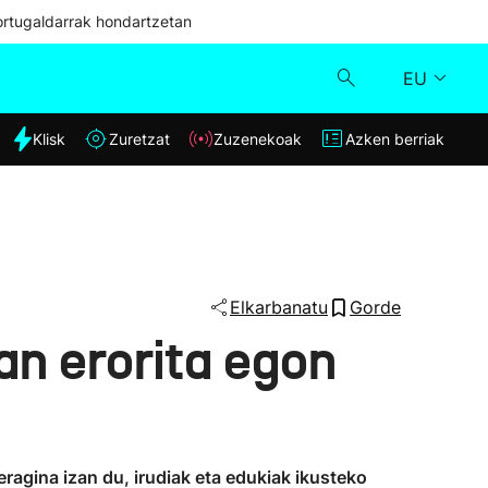
ortugaldarrak hondartzetan
EU
dia
Klisk
Zuretzat
Zuzenekoak
Azken berriak
Klisk
Zuzenekoak
Zuretzat
Elkarbanatu
Gorde
an erorita egon
Azken berriak
agina izan du, irudiak eta edukiak ikusteko