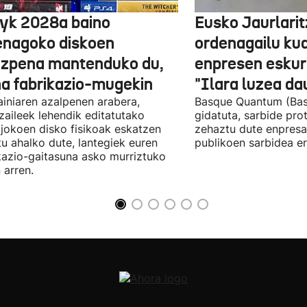
yk 2028a baino
Eusko Jaurlari
enagoko diskoen
ordenagailu ku
izpena mantenduko du,
enpresen eskura
na fabrikazio-mugekin
"Ilara luzea d
iniaren azalpenen arabera,
Basque Quantum (Bas
zaileek lehendik editatutako
gidatuta, sarbide pro
jokoen disko fisikoak eskatzen
zehaztu dute enpresa
itu ahalko dute, lantegiek euren
publikoen sarbidea er
kazio-gaitasuna asko murriztuko
 arren.