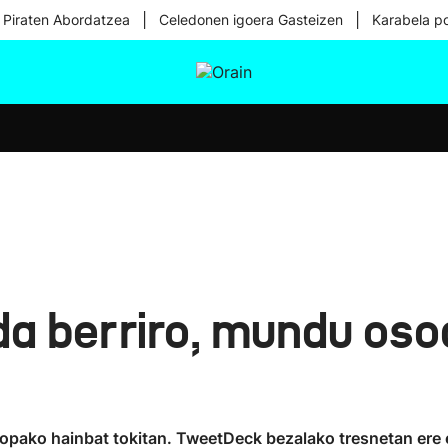
|
|
 Piraten Abordatzea
Celedonen igoera Gasteizen
Karabela p
tura
Ikusmiran
Egural
Osasuna
Teknologia
a berriro, mundu oso
opako hainbat tokitan. TweetDeck bezalako tresnetan ere er