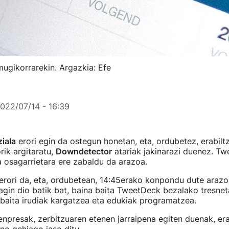
mugikorrarekin. Argazkia: Efe
022/07/14 - 16:39
ziala
erori egin da ostegun honetan, eta, ordubetez, erabiltz
rik argitaratu,
Downdetector
atariak jakinarazi duenez. T
 osagarrietara ere zabaldu da arazoa.
erori da, eta, ordubetean, 14:45erako konpondu dute arazo
ragin dio batik bat, baina baita TweetDeck bezalako tresnet
baita irudiak kargatzea eta edukiak programatzea.
presak, zerbitzuaren etenen jarraipena egiten duenak, era