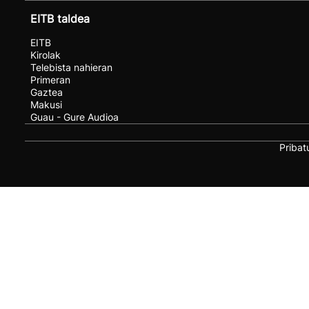
EITB taldea
EITB
Kirolak
Telebista nahieran
Primeran
Gaztea
Makusi
Guau - Gure Audioa
Pribat