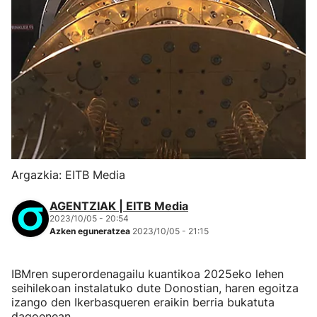
Argazkia: EITB Media
AGENTZIAK | EITB Media
2023/10/05 - 20:54
Azken eguneratzea
2023/10/05 - 21:15
IBMren superordenagailu kuantikoa 2025eko lehen
seihilekoan instalatuko dute Donostian, haren egoitza
izango den Ikerbasqueren eraikin berria bukatuta
dagoenean.