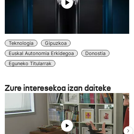
Teknologia
Gipuzkoa
Euskal Autonomia Erkidegoa
Donostia
Eguneko Titularrak
Zure interesekoa izan daiteke