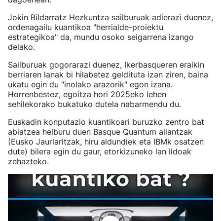
Jokin Bildarratz Hezkuntza sailburuak adierazi duenez,
ordenagailu kuantikoa "herrialde-proiektu
estrategikoa" da, mundu osoko seigarrena izango
delako.
Sailburuak gogorarazi duenez, Ikerbasqueren eraikin
berriaren lanak bi hilabetez geldituta izan ziren, baina
ukatu egin du "inolako arazorik" egon izana.
Horrenbestez, egoitza hori 2025eko lehen
sehilekorako bukatuko dutela nabarmendu du.
Euskadin konputazio kuantikoari buruzko zentro bat
abiatzea helburu duen Basque Quantum aliantzak
(Eusko Jaurlaritzak, hiru aldundiek eta IBMk osatzen
dute) bilera egin du gaur, etorkizuneko lan ildoak
zehazteko.