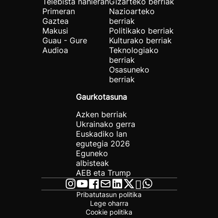
Telebista nahieran
Gizarteko berriak
Primeran
Nazioarteko
Gaztea
berriak
Makusi
Politikako berriak
Guau - Gure
Kulturako berriak
Audioa
Teknologiako
berriak
Osasuneko
berriak
Gaurkotasuna
Azken berriak
Ukrainako gerra
Euskadiko lan
egutegia 2026
Eguneko
albisteak
AEB eta Trump
Pribatutasun politika
Lege oharra
Cookie politika