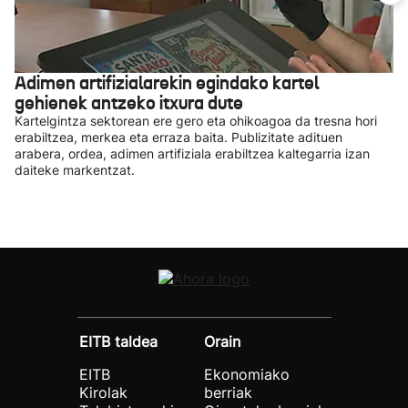
Adimen artifizialarekin egindako kartel
gehienek antzeko itxura dute
Kartelgintza sektorean ere gero eta ohikoagoa da tresna hori
erabiltzea, merkea eta erraza baita. Publizitate adituen
arabera, ordea, adimen artifiziala erabiltzea kaltegarria izan
daiteke markentzat.
EITB taldea
Orain
EITB
Ekonomiako
Kirolak
berriak