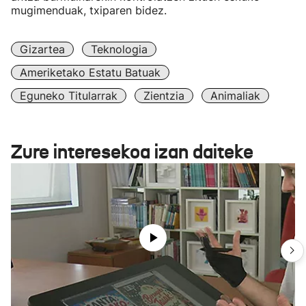
mugimenduak, txiparen bidez.
Gizartea
Teknologia
Ameriketako Estatu Batuak
Eguneko Titularrak
Zientzia
Animaliak
Zure interesekoa izan daiteke