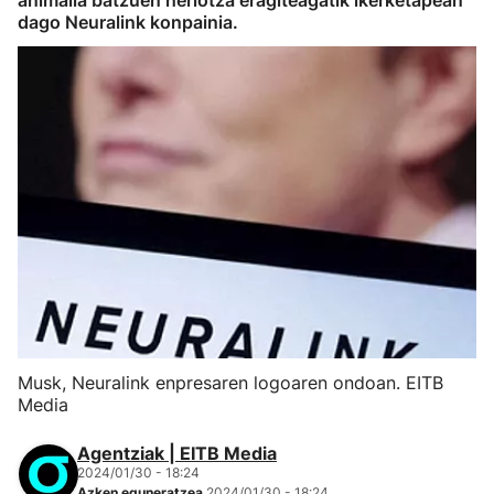
animalia batzuen heriotza eragiteagatik ikerketapean
dago Neuralink konpainia.
Musk, Neuralink enpresaren logoaren ondoan. EITB
Media
Agentziak | EITB Media
2024/01/30 - 18:24
Azken eguneratzea
2024/01/30 - 18:24