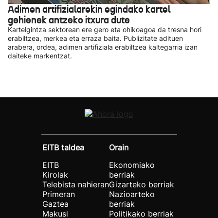
Adimen artifizialarekin egindako kartel
gehienek antzeko itxura dute
Kartelgintza sektorean ere gero eta ohikoagoa da tresna hori
erabiltzea, merkea eta erraza baita. Publizitate adituen
arabera, ordea, adimen artifiziala erabiltzea kaltegarria izan
daiteke markentzat.
EITB taldea
Orain
EITB
Ekonomiako
Kirolak
berriak
Telebista nahieran
Gizarteko berriak
Primeran
Nazioarteko
Gaztea
berriak
Makusi
Politikako berriak