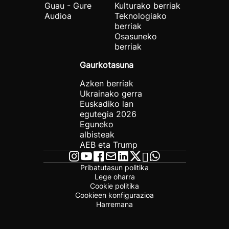
Guau - Gure
Kulturako berriak
Audioa
Teknologiako
berriak
Osasuneko
berriak
Gaurkotasuna
Azken berriak
Ukrainako gerra
Euskadiko lan
egutegia 2026
Eguneko
albisteak
AEB eta Trump
Pribatutasun politika
Lege oharra
Cookie politika
Cookieen konfigurazioa
Harremana