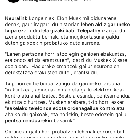
Neuralink
konpainiak, Elon Musk milioidunarena
denak, gaur iragarri du historian
lehen aldiz garuneko
txipa
ezarri diotela
gizaki bati
.
Telepathy
izango du
izena produktu berriak, eta mugikortasuna galdu
duten gaixoekin probatuko dute aurrena.
"Lehen pertsona horri atzo egin genioen ebakuntza,
eta ondo ari da erantzuten", idatzi du Muskek X sare
sozialean. "Hasierako emaitzek gailur neuronalen
detektatzea erakusten dute", erantsi du.
Txip horren helburua izango da garuneko jarduna
"irakurtzea", aginduak eman eta gailu elektronikoak
kontrolatu ahal izatea. Bestela esanda, pentsamendua
ekintza bihurtzea. Musken arabera, txip horri esker
"
sakelako telefonoa edota ordenagailua kontrolatu
ahalko du gaixoak, eta horiekin, beste edozein gailu,
pentsamenduarekin
bakarrik".
Garuneko gailu hori probatzen lehenak eskuren bat
galdu dutenak izango dira, zehaztu du milioidunak: