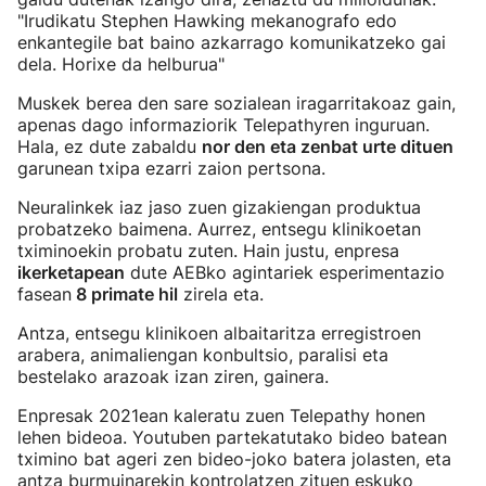
"Irudikatu Stephen Hawking mekanografo edo
enkantegile bat baino azkarrago komunikatzeko gai
dela. Horixe da helburua"
Muskek berea den sare sozialean iragarritakoaz gain,
apenas dago informaziorik Telepathyren inguruan.
Hala, ez dute zabaldu
nor den eta zenbat urte dituen
garunean txipa ezarri zaion pertsona.
Neuralinkek iaz jaso zuen gizakiengan produktua
probatzeko baimena. Aurrez, entsegu klinikoetan
tximinoekin probatu zuten. Hain justu, enpresa
ikerketapean
dute AEBko agintariek esperimentazio
fasean
8 primate hil
zirela eta.
Antza, entsegu klinikoen albaitaritza erregistroen
arabera, animaliengan konbultsio, paralisi eta
bestelako arazoak izan ziren, gainera.
Enpresak 2021ean kaleratu zuen Telepathy honen
lehen bideoa. Youtuben partekatutako bideo batean
tximino bat ageri zen bideo-joko batera jolasten, eta
antza burmuinarekin kontrolatzen zituen eskuko