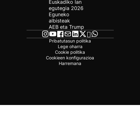
Euskadiko lan
egutegia 2026
Eguneko
albisteak
AEB eta Trump
Pribatutasun politika
Lege oharra
Cookie politika
Cookieen konfigurazioa
Harremana