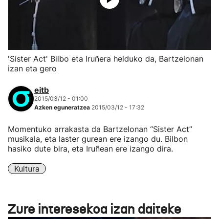
'Sister Act' Bilbo eta Iruñera helduko da, Bartzelonan
izan eta gero
eitb
2015/03/12 - 01:00
Azken eguneratzea
2015/03/12 - 17:32
Momentuko arrakasta da Bartzelonan “Sister Act”
musikala, eta laster gurean ere izango du. Bilbon
hasiko dute bira, eta Iruñean ere izango dira.
Kultura
Zure interesekoa izan daiteke