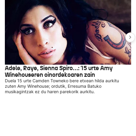
Adele, Raye, Sienna Spiro…: 15 urte Amy
Winehouseren oinordekoaren zain
Duela 15 urte Camden Towneko bere etxean hilda aurkitu
zuten Amy Winehouse; ordutik, Erresuma Batuko
musikagintzak ez du haren parekorik aurkitu.