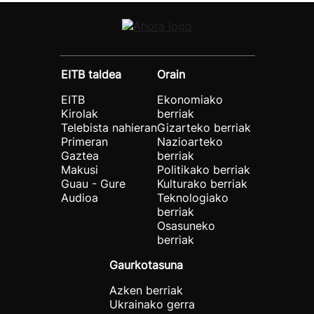
EITB taldea
Orain
EITB
Ekonomiako
Kirolak
berriak
Telebista nahieran
Gizarteko berriak
Primeran
Nazioarteko
Gaztea
berriak
Makusi
Politikako berriak
Guau - Gure
Kulturako berriak
Audioa
Teknologiako
berriak
Osasuneko
berriak
Gaurkotasuna
Azken berriak
Ukrainako gerra