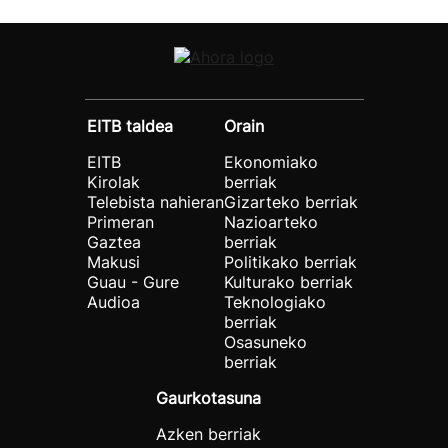
EITB taldea
Orain
EITB
Ekonomiako
Kirolak
berriak
Telebista nahieran
Gizarteko berriak
Primeran
Nazioarteko
Gaztea
berriak
Makusi
Politikako berriak
Guau - Gure
Kulturako berriak
Audioa
Teknologiako
berriak
Osasuneko
berriak
Gaurkotasuna
Azken berriak