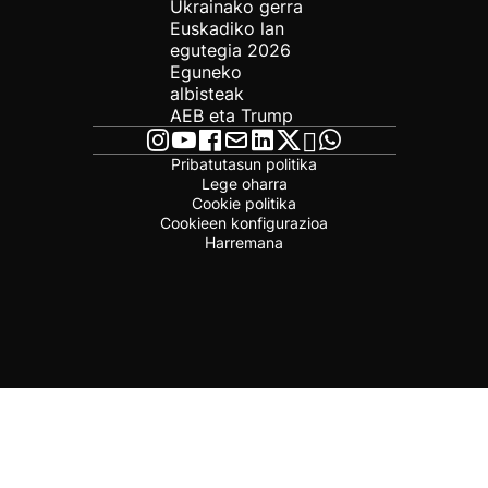
Ukrainako gerra
Euskadiko lan
egutegia 2026
Eguneko
albisteak
AEB eta Trump
Pribatutasun politika
Lege oharra
Cookie politika
Cookieen konfigurazioa
Harremana