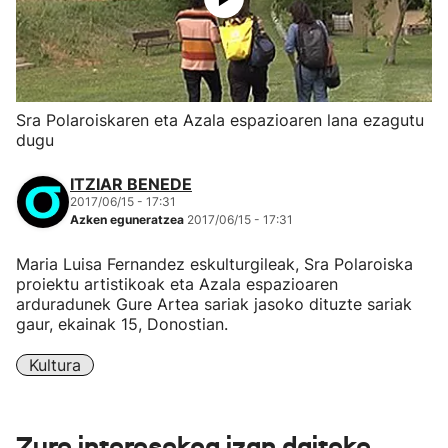
Sra Polaroiskaren eta Azala espazioaren lana ezagutu
dugu
ITZIAR BENEDE
2017/06/15 - 17:31
Azken eguneratzea
2017/06/15 - 17:31
Maria Luisa Fernandez eskulturgileak, Sra Polaroiska
proiektu artistikoak eta Azala espazioaren
arduradunek Gure Artea sariak jasoko dituzte sariak
gaur, ekainak 15, Donostian.
Kultura
Zure interesekoa izan daiteke