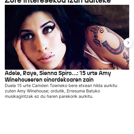
Adele, Raye, Sienna Spiro…: 15 urte Amy
Winehouseren oinordekoaren zain
Duela 15 urte Camden Towneko bere etxean hilda aurkitu
zuten Amy Winehouse; ordutik, Erresuma Batuko
musikagintzak ez du haren parekorik aurkitu.