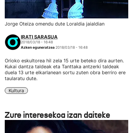
Jorge Oteiza omendu dute Loraldia jaialdian
IRATI SARASUA
2018/03/18 - 16:48
Azken eguneratzea
2018/03/18 - 16:48
Orioko eskultorea hil zela 15 urte beteko dira aurten.
Kukai dantza taldeak eta Tanttaka antzerki taldeak
duela 13 urte elkarlanean sortu zuten obra berriro ere
taularatu dute.
Kultura
Zure interesekoa izan daiteke