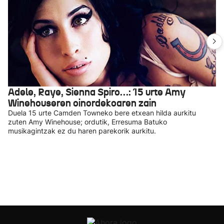
Adele, Raye, Sienna Spiro…: 15 urte Amy
Winehouseren oinordekoaren zain
Duela 15 urte Camden Towneko bere etxean hilda aurkitu
zuten Amy Winehouse; ordutik, Erresuma Batuko
musikagintzak ez du haren parekorik aurkitu.