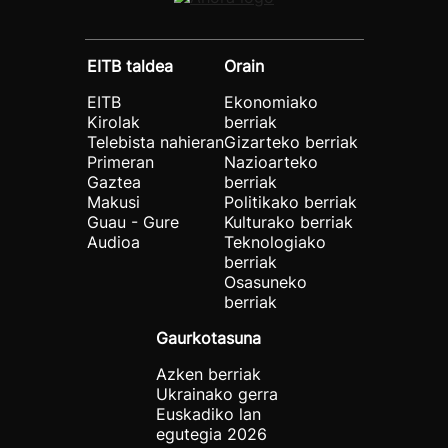
EITB taldea
Orain
EITB
Ekonomiako
Kirolak
berriak
Telebista nahieran
Gizarteko berriak
Primeran
Nazioarteko
Gaztea
berriak
Makusi
Politikako berriak
Guau - Gure
Kulturako berriak
Audioa
Teknologiako
berriak
Osasuneko
berriak
Gaurkotasuna
Azken berriak
Ukrainako gerra
Euskadiko lan
egutegia 2026