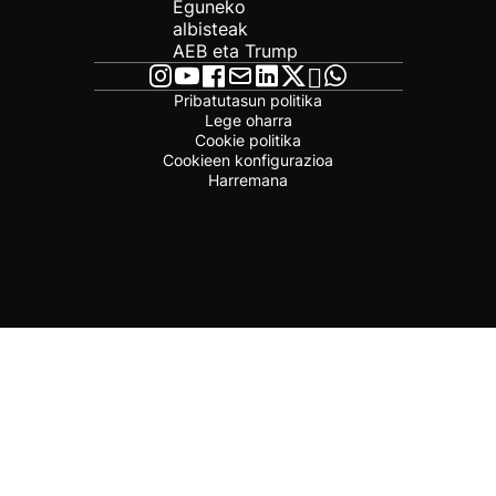
Eguneko
albisteak
AEB eta Trump
Pribatutasun politika
Lege oharra
Cookie politika
Cookieen konfigurazioa
Harremana