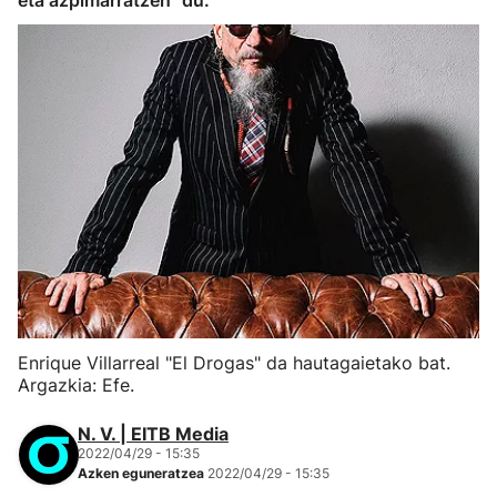
eta azpimarratzen" du.
Enrique Villarreal "El Drogas" da hautagaietako bat.
Argazkia: Efe.
N. V. | EITB Media
2022/04/29 - 15:35
Azken eguneratzea
2022/04/29 - 15:35