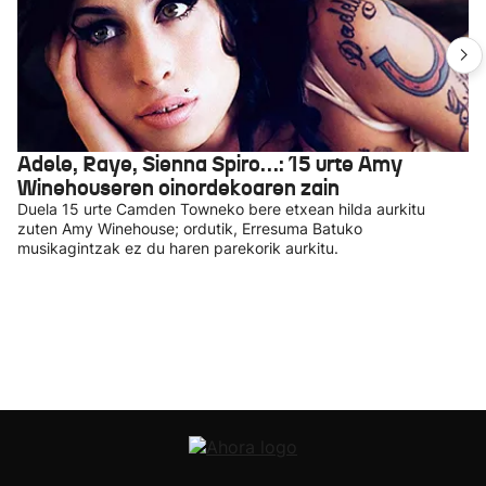
Adele, Raye, Sienna Spiro…: 15 urte Amy
Winehouseren oinordekoaren zain
Duela 15 urte Camden Towneko bere etxean hilda aurkitu
zuten Amy Winehouse; ordutik, Erresuma Batuko
musikagintzak ez du haren parekorik aurkitu.