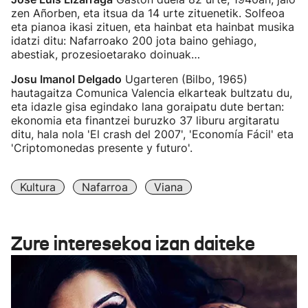
zen Añorben, eta itsua da 14 urte zituenetik. Solfeoa
eta pianoa ikasi zituen, eta hainbat eta hainbat musika
idatzi ditu: Nafarroako 200 jota baino gehiago,
abestiak, prozesioetarako doinuak…
Josu Imanol Delgado
Ugarteren (Bilbo, 1965)
hautagaitza Comunica Valencia elkarteak bultzatu du,
eta idazle gisa egindako lana goraipatu dute bertan:
ekonomia eta finantzei buruzko 37 liburu argitaratu
ditu, hala nola 'El crash del 2007', 'Economía Fácil' eta
'Criptomonedas presente y futuro'.
Kultura
Nafarroa
Viana
Zure interesekoa izan daiteke