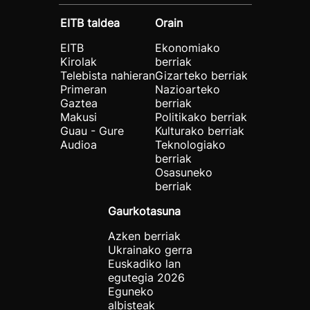
EITB taldea
Orain
EITB
Ekonomiako
Kirolak
berriak
Telebista nahieran
Gizarteko berriak
Primeran
Nazioarteko
Gaztea
berriak
Makusi
Politikako berriak
Guau - Gure
Kulturako berriak
Audioa
Teknologiako
berriak
Osasuneko
berriak
Gaurkotasuna
Azken berriak
Ukrainako gerra
Euskadiko lan
egutegia 2026
Eguneko
albisteak