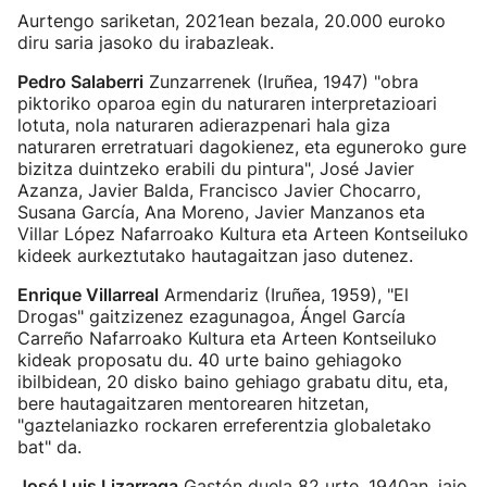
Aurtengo sariketan, 2021ean bezala, 20.000 euroko
diru saria jasoko du irabazleak.
Pedro Salaberri
Zunzarrenek (Iruñea, 1947) "obra
piktoriko oparoa egin du naturaren interpretazioari
lotuta, nola naturaren adierazpenari hala giza
naturaren erretratuari dagokienez, eta eguneroko gure
bizitza duintzeko erabili du pintura", José Javier
Azanza, Javier Balda, Francisco Javier Chocarro,
Susana García, Ana Moreno, Javier Manzanos eta
Villar López Nafarroako Kultura eta Arteen Kontseiluko
kideek aurkeztutako hautagaitzan jaso dutenez.
Enrique Villarreal
Armendariz (Iruñea, 1959), "El
Drogas" gaitzizenez ezagunagoa, Ángel García
Carreño Nafarroako Kultura eta Arteen Kontseiluko
kideak proposatu du. 40 urte baino gehiagoko
ibilbidean, 20 disko baino gehiago grabatu ditu, eta,
bere hautagaitzaren mentorearen hitzetan,
"gaztelaniazko rockaren erreferentzia globaletako
bat" da.
José Luis Lizarraga
Gastón duela 82 urte, 1940an, jaio