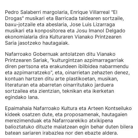
Pedro Salaberri margolaria, Enrique Villarreal "El
Drogas" musikari eta Barricada taldearen sortzaile,
baxu-jotzaile eta abeslaria, Jose Luis Lizarraga
musikari eta konpositorea eta Josu Imanol Delgado
ekonomialaria dira Kulturaren Vianako Printzearen
Saria jasotzeko hautagaiak.
Nafarroako Gobernuak antolatzen ditu Vianako
Printzearen Sariak, "kulturgintzan azpimarragarriak
diren pertsona eta erakundeen ibilbidea nabarmendu
eta azpimarratzeko", eta, oinarrietan zehazten denez,
kontuan hartzen ditu arte plastikoetan, musikan,
literaturan eta abarretan oinarritutako jarduera
sortzailea eta zientzian, teknikan eta ikerketan
egindako lana.
Epaimahaia Nafarroako Kultura eta Arteen Kontseiluko
kideek osatzen dute, eta proposamenak, hautagaien
merezimenduak eta Nafarroarekiko atxikipena
balioztatuko dituzte maiatzean egin behar duten bilera
batean sariaren irabazlea nor den ebazte aldera.