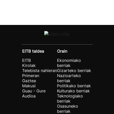
EITB taldea
Orain
EITB
Ekonomiako
Kirolak
berriak
Telebista nahieran
Gizarteko berriak
Primeran
Nazioarteko
Gaztea
berriak
Makusi
Politikako berriak
Guau - Gure
Kulturako berriak
Audioa
Teknologiako
berriak
Osasuneko
berriak