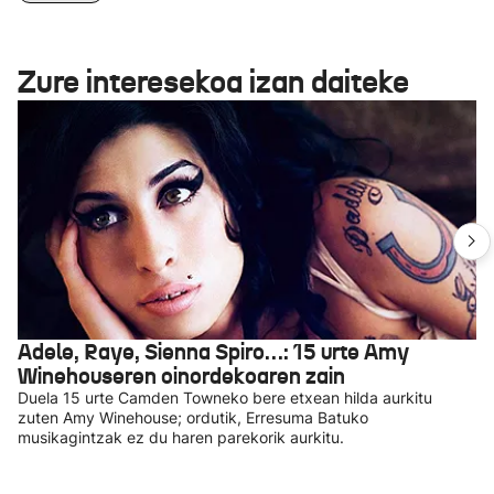
Zure interesekoa izan daiteke
Adele, Raye, Sienna Spiro…: 15 urte Amy
Winehouseren oinordekoaren zain
Duela 15 urte Camden Towneko bere etxean hilda aurkitu
zuten Amy Winehouse; ordutik, Erresuma Batuko
musikagintzak ez du haren parekorik aurkitu.