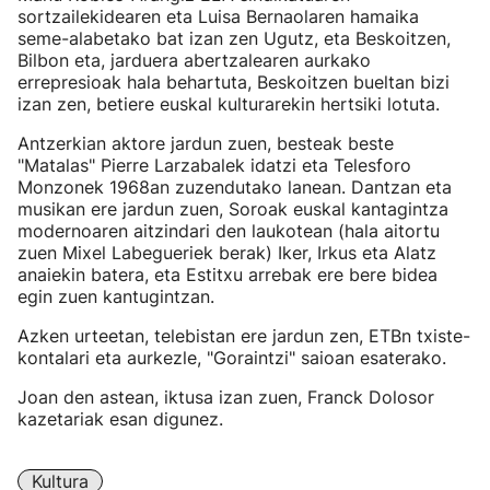
sortzailekidearen eta Luisa Bernaolaren hamaika
seme-alabetako bat izan zen Ugutz, eta Beskoitzen,
Bilbon eta, jarduera abertzalearen aurkako
errepresioak hala behartuta, Beskoitzen bueltan bizi
izan zen, betiere euskal kulturarekin hertsiki lotuta.
Antzerkian aktore jardun zuen, besteak beste
"Matalas" Pierre Larzabalek idatzi eta Telesforo
Monzonek 1968an zuzendutako lanean. Dantzan eta
musikan ere jardun zuen, Soroak euskal kantagintza
modernoaren aitzindari den laukotean (hala aitortu
zuen Mixel Labegueriek berak) Iker, Irkus eta Alatz
anaiekin batera, eta Estitxu arrebak ere bere bidea
egin zuen kantugintzan.
Azken urteetan, telebistan ere jardun zen, ETBn txiste-
kontalari eta aurkezle, "Goraintzi" saioan esaterako.
Joan den astean, iktusa izan zuen, Franck Dolosor
kazetariak esan digunez.
Kultura