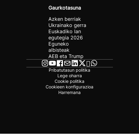
Gaurkotasuna
Azken berriak
Ukrainako gerra
Euskadiko lan
egutegia 2026
Eguneko
albisteak
AEB eta Trump
Pribatutasun politika
Lege oharra
Cookie politika
Cookieen konfigurazioa
Harremana