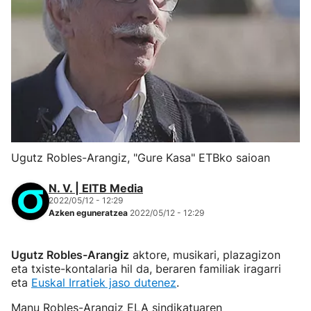
Ugutz Robles-Arangiz, "Gure Kasa" ETBko saioan
N. V. | EITB Media
2022/05/12 - 12:29
Azken eguneratzea
2022/05/12 - 12:29
Ugutz Robles-Arangiz
aktore, musikari, plazagizon
eta txiste-kontalaria hil da, beraren familiak iragarri
eta
Euskal Irratiek jaso dutenez
.
Manu Robles-Arangiz ELA sindikatuaren