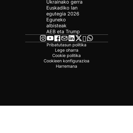
Ukrainako gerra
Euskadiko lan
egutegia 2026
Eguneko
albisteak
AEB eta Trump
Pribatutasun politika
Lege oharra
Cookie politika
Cookieen konfigurazioa
Harremana