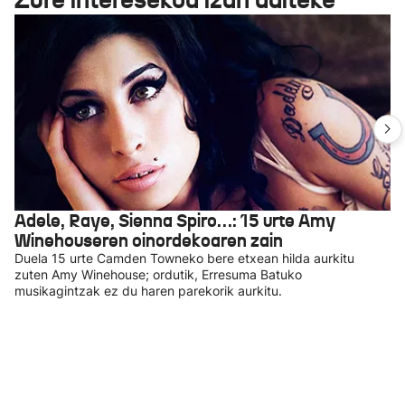
Adele, Raye, Sienna Spiro…: 15 urte Amy
Winehouseren oinordekoaren zain
Duela 15 urte Camden Towneko bere etxean hilda aurkitu
zuten Amy Winehouse; ordutik, Erresuma Batuko
musikagintzak ez du haren parekorik aurkitu.