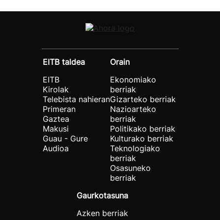
EITB taldea
Orain
EITB
Ekonomiako
Kirolak
berriak
Telebista nahieran
Gizarteko berriak
Primeran
Nazioarteko
Gaztea
berriak
Makusi
Politikako berriak
Guau - Gure
Kulturako berriak
Audioa
Teknologiako
berriak
Osasuneko
berriak
Gaurkotasuna
Azken berriak