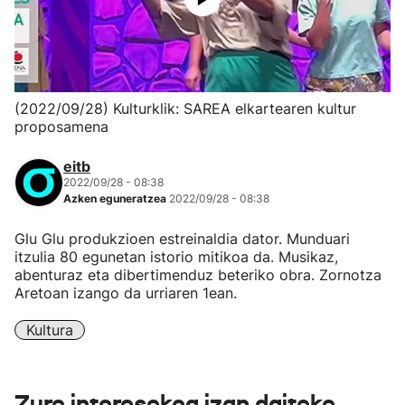
(2022/09/28) Kulturklik: SAREA elkartearen kultur
proposamena
eitb
2022/09/28 - 08:38
Azken eguneratzea
2022/09/28 - 08:38
Glu Glu produkzioen estreinaldia dator. Munduari
itzulia 80 egunetan istorio mitikoa da. Musikaz,
abenturaz eta dibertimenduz beteriko obra. Zornotza
Aretoan izango da urriaren 1ean.
Kultura
Zure interesekoa izan daiteke