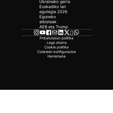
Ukrainako gerra
Euskadiko lan
egutegia 2026
Eguneko
albisteak
AEB eta Trump
Pribatutasun politika
Lege oharra
Cookie politika
Cookieen konfigurazioa
Harremana