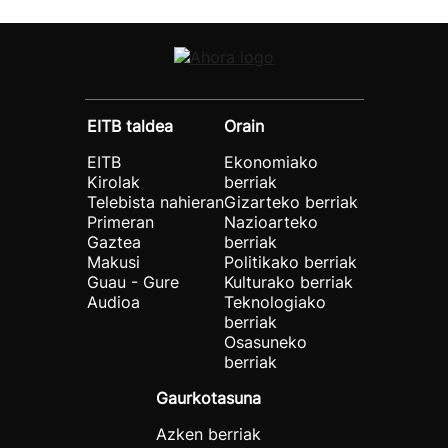
EITB taldea
Orain
EITB
Ekonomiako
Kirolak
berriak
Telebista nahieran
Gizarteko berriak
Primeran
Nazioarteko
Gaztea
berriak
Makusi
Politikako berriak
Guau - Gure
Kulturako berriak
Audioa
Teknologiako
berriak
Osasuneko
berriak
Gaurkotasuna
Azken berriak