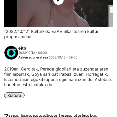
(2022/10/12) Kulturklik: EZAE elkartearen kultur
proposamena
eitb
2022/10/12 - 09:00
Azken eguneratzea
2022/10/12 - 09:00
2019an, Cerditak, Pereda gidoilari eta zuzendariaren
film laburrak, Goya sari bat irabazi zuen. Horregatik,
luzemetraian egokitzapena egin nahi izan du. Asteburu
honetan estreinatuko da.
Kultura
Zure interesekoa izan daiteke