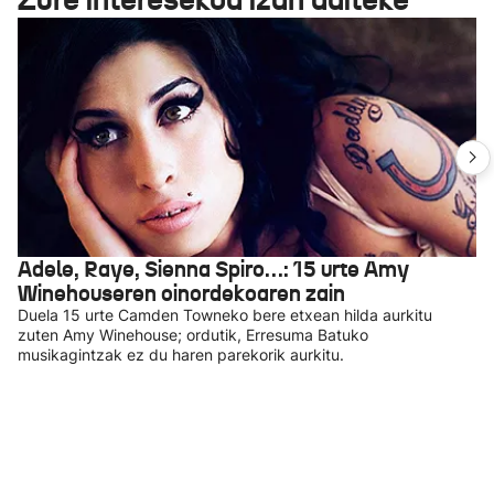
Adele, Raye, Sienna Spiro…: 15 urte Amy
Winehouseren oinordekoaren zain
Duela 15 urte Camden Towneko bere etxean hilda aurkitu
zuten Amy Winehouse; ordutik, Erresuma Batuko
musikagintzak ez du haren parekorik aurkitu.