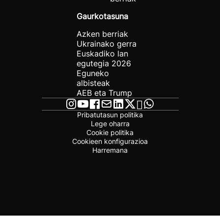
Gaurkotasuna
Azken berriak
Ukrainako gerra
Euskadiko lan
egutegia 2026
Eguneko
albisteak
AEB eta Trump
Pribatutasun politika
Lege oharra
Cookie politika
Cookieen konfigurazioa
Harremana