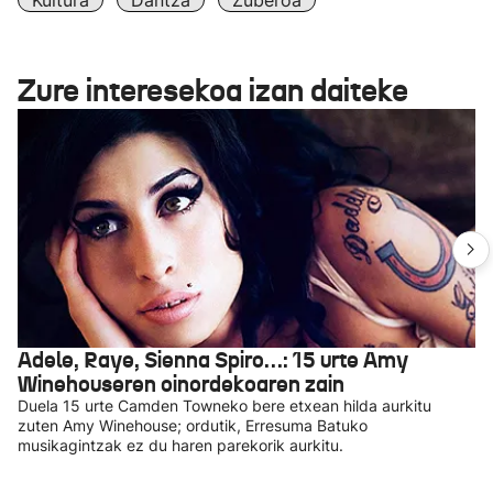
Kultura
Dantza
Zuberoa
Zure interesekoa izan daiteke
Adele, Raye, Sienna Spiro…: 15 urte Amy
Winehouseren oinordekoaren zain
Duela 15 urte Camden Towneko bere etxean hilda aurkitu
zuten Amy Winehouse; ordutik, Erresuma Batuko
musikagintzak ez du haren parekorik aurkitu.