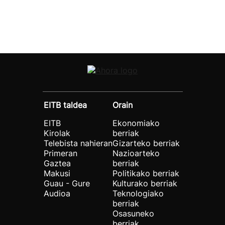
EITB taldea
Orain
EITB
Ekonomiako
Kirolak
berriak
Telebista nahieran
Gizarteko berriak
Primeran
Nazioarteko
Gaztea
berriak
Makusi
Politikako berriak
Guau - Gure
Kulturako berriak
Audioa
Teknologiako
berriak
Osasuneko
berriak