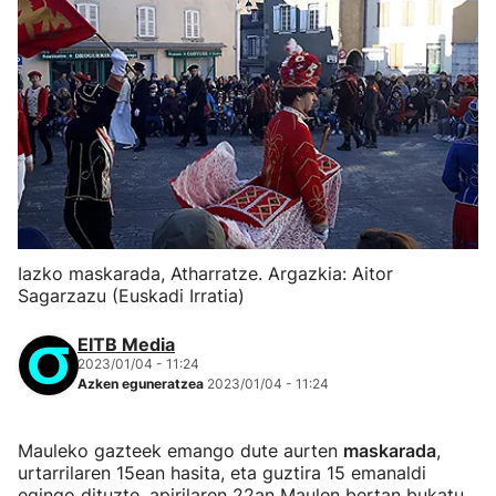
Iazko maskarada, Atharratze. Argazkia: Aitor
Sagarzazu (Euskadi Irratia)
EITB Media
2023/01/04 - 11:24
Azken eguneratzea
2023/01/04 - 11:24
Mauleko gazteek emango dute aurten
maskarada
,
urtarrilaren 15ean hasita, eta guztira 15 emanaldi
egingo dituzte, apirilaren 22an Maulen bertan bukatu