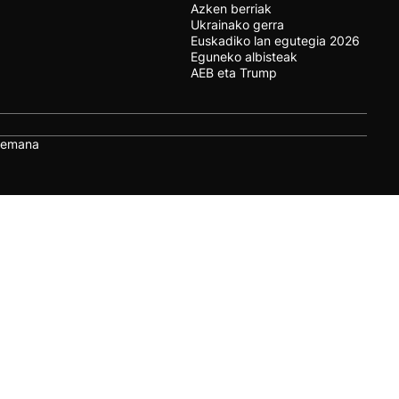
Azken berriak
Ukrainako gerra
Euskadiko lan egutegia 2026
Eguneko albisteak
AEB eta Trump
remana