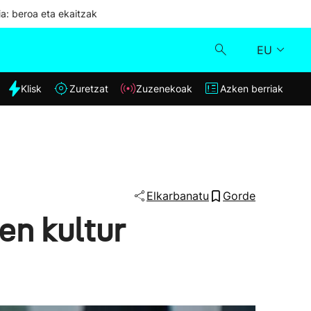
ia: beroa eta ekaitzak
EU
dia
Klisk
Zuretzat
Zuzenekoak
Azken berriak
Klisk
Zuzenekoak
Zuretzat
Elkarbanatu
Gorde
en kultur
Azken berriak