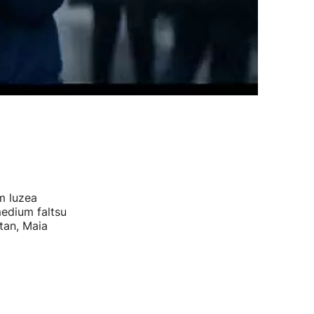
m luzea
medium faltsu
tan, Maia