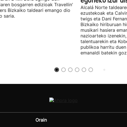
eguneko izar di
diaren bosgarren edizioak Travellin'
Alcalá Norte taldear
ers Bizkaiko taldeari emango dio
ezustekoak eta Calvin
o saria.
twigs eta Dani Ferna
Bizkaiko hiriburuan h
musikari hasiera eman
nazioarteko izenekin,
talentuarekin eta Ko
publikoa harritu due
emanaldi batekin goz
Orain