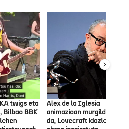
FKA twigs eta
Alex de la Iglesia
, Bilbao BBK
animazioan murgilduko
 lehen
da, Lovecraft idazlearen