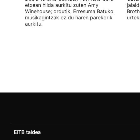
etxean hilda aurkitu zuten Amy
jaial
Winehouse; ordutik, Erresuma Batuko
Broth
musikagintzak ez du haren parekorik
urtek
aurkitu.
EITB taldea