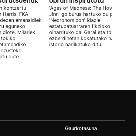
stiratsuenak
obran inspiratuta
en kontzertu
'Ages of Madness: The Howling of th
 Harris, FKA
Jinn' goiburua hartuko du pelikulak, e
ndezen emanaldiek
'Necronomicon' idazle
iru eguneko
estatubatuarraren fikzioko liburuan
 diote. Milariek
oinarrituko da. Garai eta toki
 tokiko
ezberdinetan kokatutako hainbat
betamendiko
istorio harilkatuko ditu.
n ezusteko
atu dute.
Gaurkotasuna