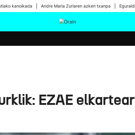
|
|
tiako kanoikada
Andre Maria Zuriaren azken txanpa
Egurald
tura
Ikusmiran
Egural
Osasuna
Teknologia
urklik: EZAE elkartear