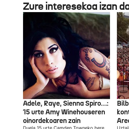
Zure interesekoa izan d
Adele, Raye, Sienna Spiro…:
Bilb
15 urte Amy Winehouseren
kon
oinordekoaren zain
Are
Duela 15 urte Camden Towneko bere
Uztai