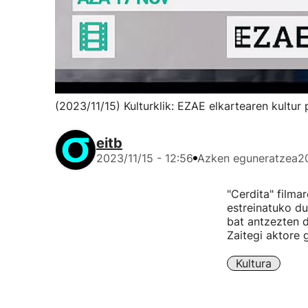
(2023/11/15) Kulturklik: EZAE elkartearen kultu
eitb
2023/11/15 - 12:56
Azken eguneratzea
2
"Cerdita" filma
estreinatuko du
bat antzezten d
Zaitegi aktore 
Kultura