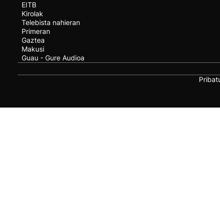
EITB
Kirolak
Telebista nahieran
Primeran
Gaztea
Makusi
Guau - Gure Audioa
Pribat