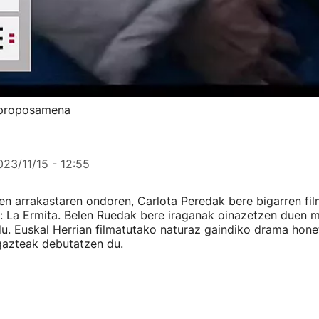
r proposamena
023/11/15 - 12:55
ren arrakastaren ondoren, Carlota Peredak bere bigarren fil
: La Ermita. Belen Ruedak bere iraganak oinazetzen duen 
u. Euskal Herrian filmatutako naturaz gaindiko drama hone
gazteak debutatzen du.