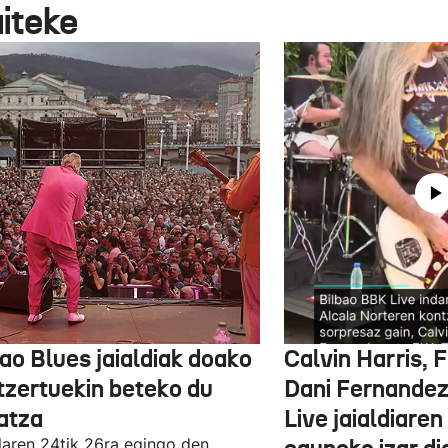
aiteke
ao Blues jaialdiak doako
Calvin Harris, 
tzertuekin beteko du
Dani Fernandez
atza
Live jaialdiaren
laren 24tik 26ra egingo den