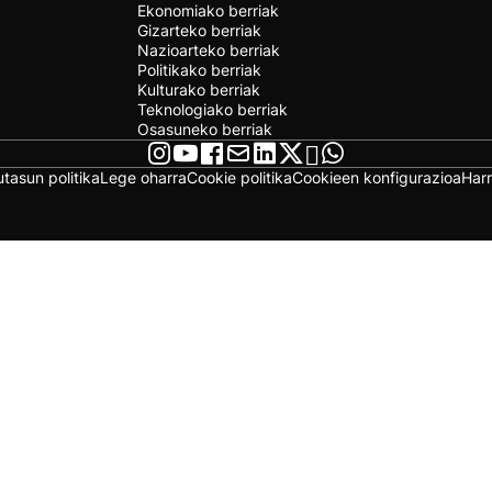
Ekonomiako berriak
Gizarteko berriak
Nazioarteko berriak
Politikako berriak
Kulturako berriak
Teknologiako berriak
Osasuneko berriak
utasun politika
Lege oharra
Cookie politika
Cookieen konfigurazioa
Har