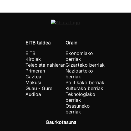
EITB taldea
Orain
EITB
Ekonomiako
Kirolak
berriak
Telebista nahieran
Gizarteko berriak
Primeran
Nazioarteko
Gaztea
berriak
Makusi
Politikako berriak
Guau - Gure
Kulturako berriak
Audioa
Teknologiako
berriak
Osasuneko
berriak
Gaurkotasuna