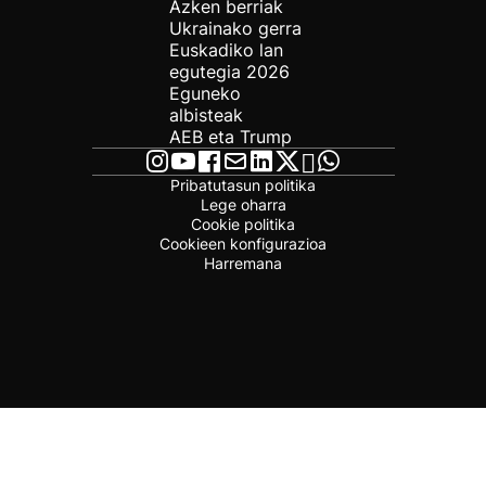
Azken berriak
Ukrainako gerra
Euskadiko lan
egutegia 2026
Eguneko
albisteak
AEB eta Trump
Pribatutasun politika
Lege oharra
Cookie politika
Cookieen konfigurazioa
Harremana