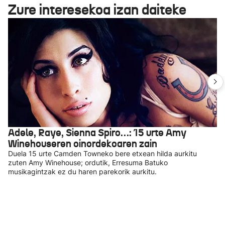
Zure interesekoa izan daiteke
Adele, Raye, Sienna Spiro…: 15 urte Amy
Winehouseren oinordekoaren zain
Duela 15 urte Camden Towneko bere etxean hilda aurkitu
zuten Amy Winehouse; ordutik, Erresuma Batuko
musikagintzak ez du haren parekorik aurkitu.