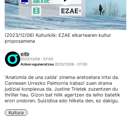
(2023/12/06) Kulturklik: EZAE elkartearen kultur
proposamena
eitb
2023/12/06 - 07:00
Azken eguneratzea
2023/12/06 - 07:00
'Anatomía de una caída' zinema-aretoetara iritsi da.
Cannesen Urrezko Palmorria irabazi zuen drama
judizial konplexua da. Justine Trietek zuzentzen du
thriller hau. Gizon bat hilik agertzen da leiho batetik
erori ondoren. Suizidioa edo hilketa den, ez dakigu.
Kultura