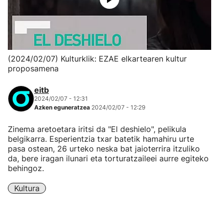
(2024/02/07) Kulturklik: EZAE elkartearen kultur
proposamena
eitb
2024/02/07 - 12:31
Azken eguneratzea
2024/02/07 - 12:29
Zinema aretoetara iritsi da "El deshielo", pelikula
belgikarra. Esperientzia txar batetik hamahiru urte
pasa ostean, 26 urteko neska bat jaioterrira itzuliko
da, bere iragan ilunari eta torturatzaileei aurre egiteko
behingoz.
Kultura