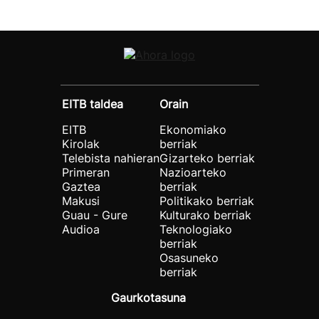
EITB taldea
Orain
EITB
Ekonomiako
Kirolak
berriak
Telebista nahieran
Gizarteko berriak
Primeran
Nazioarteko
Gaztea
berriak
Makusi
Politikako berriak
Guau - Gure
Kulturako berriak
Audioa
Teknologiako
berriak
Osasuneko
berriak
Gaurkotasuna