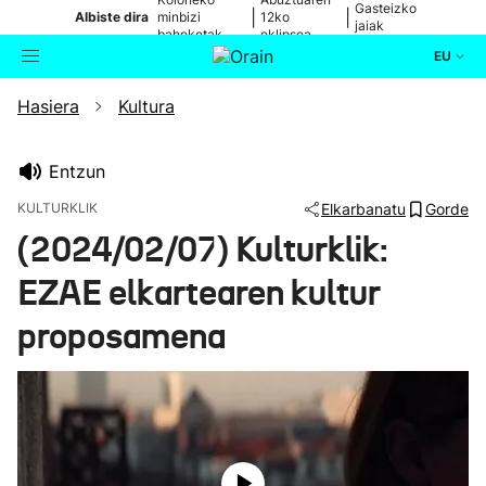
Gasteizko
|
|
Albiste dira
minbizi
12ko
jaiak
baheketak
eklipsea
EU
Hasiera
Kultura
Aktualitatea
Bilatzailea
Politika
Entzun
KULTURKLIK
Elkarbanatu
Gorde
Kultura
(2024/02/07) Kulturklik:
EZAE elkartearen kultur
Ikusmiran
proposamena
Eguraldia