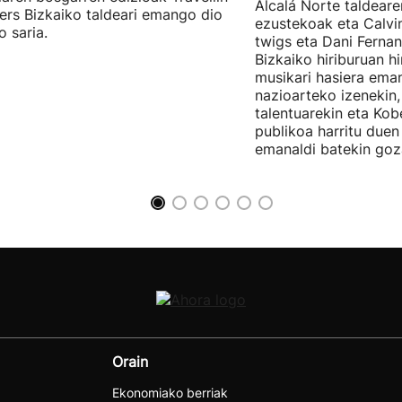
Alcalá Norte taldear
ers Bizkaiko taldeari emango dio
ezustekoak eta Calvin
o saria.
twigs eta Dani Ferna
Bizkaiko hiriburuan h
musikari hasiera eman
nazioarteko izenekin,
talentuarekin eta Ko
publikoa harritu due
emanaldi batekin goz
Orain
Ekonomiako berriak