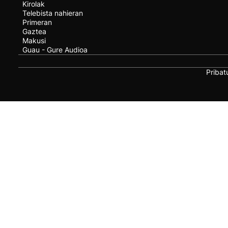
Kirolak
Telebista nahieran
Primeran
Gaztea
Makusi
Guau - Gure Audioa
Pribat