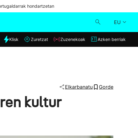
ortugaldarrak hondartzetan
EU
dia
Klisk
Zuretzat
Zuzenekoak
Azken berriak
Klisk
Zuzenekoak
Zuretzat
Elkarbanatu
Gorde
ren kultur
Azken berriak