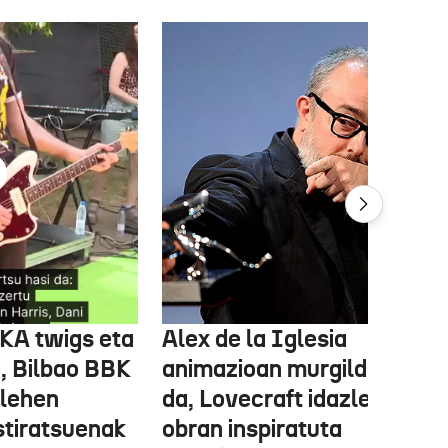
FKA twigs eta
Alex de la Iglesia
, Bilbao BBK
animazioan murgilduko
 lehen
da, Lovecraft idazlearen
stiratsuenak
obran inspiratuta