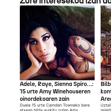
Zure interesekoa izan d
Adele, Raye, Sienna Spiro…:
Bilb
15 urte Amy Winehouseren
kon
oinordekoaren zain
Are
Duela 15 urte Camden Towneko bere
Uztai
etxean hilda aurkitu zuten Amy
jaial