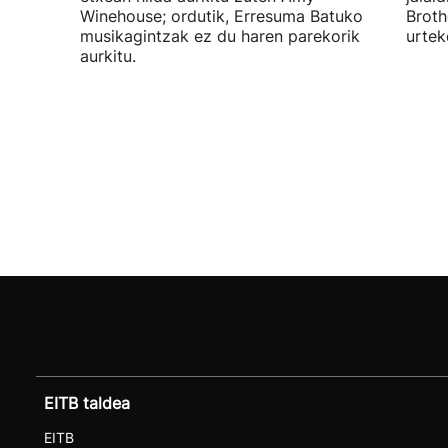
Winehouse; ordutik, Erresuma Batuko
Broth
musikagintzak ez du haren parekorik
urtek
aurkitu.
EITB taldea
EITB