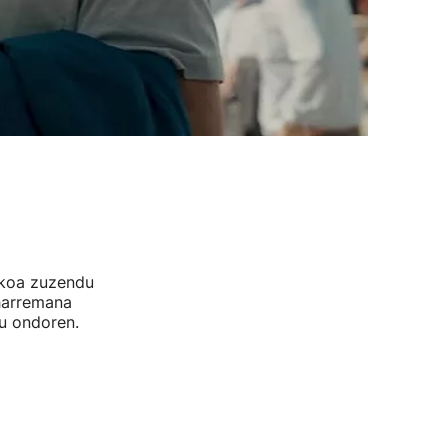
ikoa zuzendu
harremana
tu ondoren.