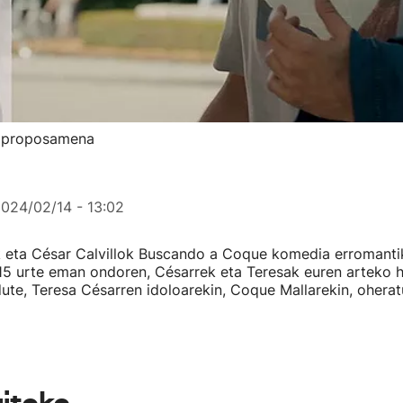
ur proposamena
024/02/14 - 13:02
k eta César Calvillok Buscando a Coque komedia erromant
 15 urte eman ondoren, Césarrek eta Teresak euren arteko 
ute, Teresa Césarren idoloarekin, Coque Mallarekin, ohera