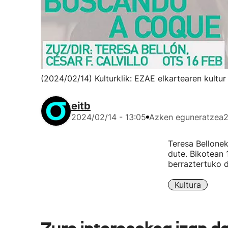
(2024/02/14) Kulturklik: EZAE elkartearen kult
eitb
2024/02/14 - 13:05
Azken eguneratzea
2
Teresa Bellone
dute. Bikotean
berraztertuko d
Kultura