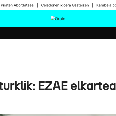
|
|
 Piraten Abordatzea
Celedonen igoera Gasteizen
Karabela p
tura
Ikusmiran
Egural
Osasuna
Teknologia
urklik: EZAE elkartea