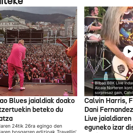
aiteke
ao Blues jaialdiak doako
Calvin Harris, 
tzertuekin beteko du
Dani Fernandez
atza
Live jaialdiaren
laren 24tik 26ra egingo den
eguneko izar di
diaren bosgarren edizioak Travellin'