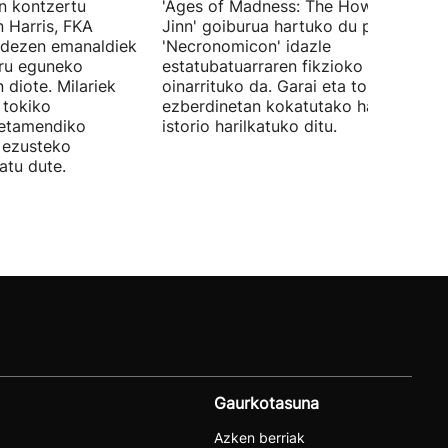
en kontzertu
'Ages of Madness: The Howling of th
 Harris, FKA
Jinn' goiburua hartuko du pelikulak, e
ndezen emanaldiek
'Necronomicon' idazle
iru eguneko
estatubatuarraren fikzioko liburuan
 diote. Milariek
oinarrituko da. Garai eta toki
 tokiko
ezberdinetan kokatutako hainbat
betamendiko
istorio harilkatuko ditu.
n ezusteko
atu dute.
Gaurkotasuna
Azken berriak