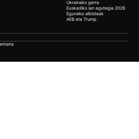
Ukrainako gerra
Euskadiko lan egutegia 2026
Eguneko albisteak
AEB eta Trump
remana