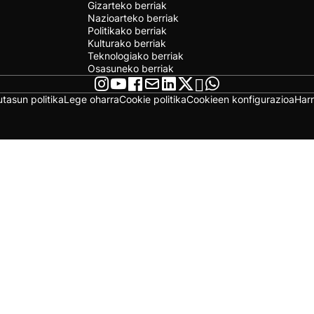
Gizarteko berriak
Nazioarteko berriak
Politikako berriak
Kulturako berriak
Teknologiako berriak
Osasuneko berriak
utasun politika
Lege oharra
Cookie politika
Cookieen konfigurazioa
Har