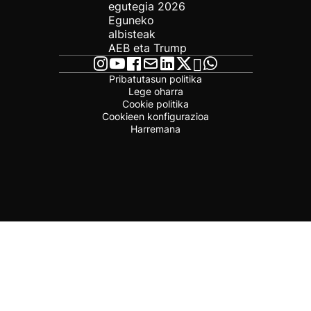
egutegia 2026
Eguneko
albisteak
AEB eta Trump
Pribatutasun politika
Lege oharra
Cookie politika
Cookieen konfigurazioa
Harremana