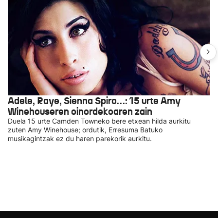
Adele, Raye, Sienna Spiro…: 15 urte Amy
Winehouseren oinordekoaren zain
Duela 15 urte Camden Towneko bere etxean hilda aurkitu
zuten Amy Winehouse; ordutik, Erresuma Batuko
musikagintzak ez du haren parekorik aurkitu.