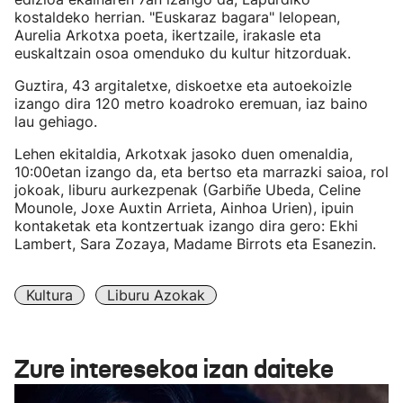
kostaldeko herrian. "Euskaraz bagara" lelopean,
Aurelia Arkotxa poeta, ikertzaile, irakasle eta
euskaltzain osoa omenduko du kultur hitzorduak.
Guztira, 43 argitaletxe, diskoetxe eta autoekoizle
izango dira 120 metro koadroko eremuan, iaz baino
lau gehiago.
Lehen ekitaldia, Arkotxak jasoko duen omenaldia,
10:00etan izango da, eta bertso eta marrazki saioa, rol
jokoak, liburu aurkezpenak (Garbiñe Ubeda, Celine
Mounole, Joxe Auxtin Arrieta, Ainhoa Urien), ipuin
kontaketak eta kontzertuak izango dira gero: Ekhi
Lambert, Sara Zozaya, Madame Birrots eta Esanezin.
Kultura
Liburu Azokak
Zure interesekoa izan daiteke