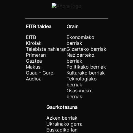
EITB taldea
Orain
EITB
Ekonomiako
Kirolak
berriak
Telebista nahieran
Gizarteko berriak
Primeran
Nazioarteko
Gaztea
berriak
Makusi
Politikako berriak
Guau - Gure
Kulturako berriak
Audioa
Teknologiako
berriak
Osasuneko
berriak
Gaurkotasuna
Azken berriak
Ukrainako gerra
Euskadiko lan