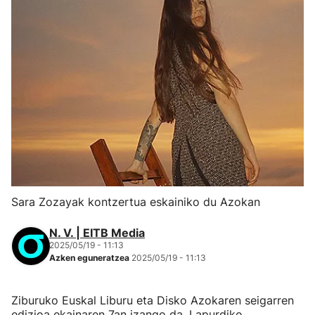
Sara Zozayak kontzertua eskainiko du Azokan
N. V. | EITB Media
2025/05/19 - 11:13
Azken eguneratzea
2025/05/19 - 11:13
Ziburuko Euskal Liburu eta Disko Azokaren seigarren
edizioa ekainaren 7an izango da, Lapurdiko