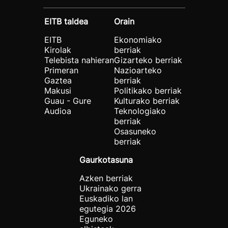
EITB taldea
Orain
EITB
Ekonomiako
Kirolak
berriak
Telebista nahieran
Gizarteko berriak
Primeran
Nazioarteko
Gaztea
berriak
Makusi
Politikako berriak
Guau - Gure
Kulturako berriak
Audioa
Teknologiako
berriak
Osasuneko
berriak
Gaurkotasuna
Azken berriak
Ukrainako gerra
Euskadiko lan
egutegia 2026
Eguneko