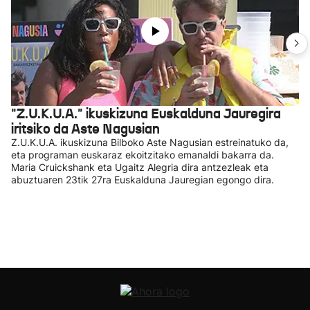
"Z.U.K.U.A." ikuskizuna Euskalduna Jauregira
iritsiko da Aste Nagusian
Z.U.K.U.A. ikuskizuna Bilboko Aste Nagusian estreinatuko da,
eta programan euskaraz ekoitzitako emanaldi bakarra da.
Maria Cruickshank eta Ugaitz Alegria dira antzezleak eta
abuztuaren 23tik 27ra Euskalduna Jauregian egongo dira.