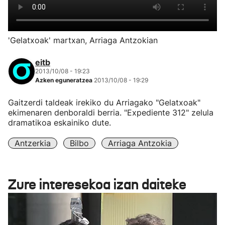
'Gelatxoak' martxan, Arriaga Antzokian
eitb
2013/10/08 - 19:23
Azken eguneratzea
2013/10/08 - 19:29
Gaitzerdi taldeak irekiko du Arriagako "Gelatxoak"
ekimenaren denboraldi berria. "Expediente 312" zelula
dramatikoa eskainiko dute.
Antzerkia
Bilbo
Arriaga Antzokia
Zure interesekoa izan daiteke