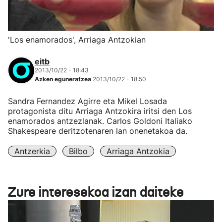
'Los enamorados', Arriaga Antzokian
eitb
2013/10/22 - 18:43
Azken eguneratzea
2013/10/22 - 18:50
Sandra Fernandez Agirre eta Mikel Losada
protagonista ditu Arriaga Antzokira iritsi den Los
enamorados antzezlanak. Carlos Goldoni Italiako
Shakespeare deritzotenaren lan onenetakoa da.
Antzerkia
Bilbo
Arriaga Antzokia
Zure interesekoa izan daiteke