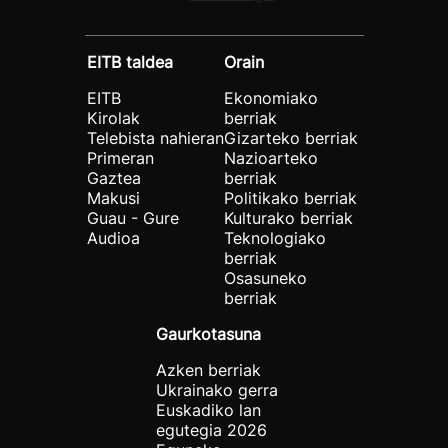
EITB taldea
Orain
EITB
Ekonomiako
Kirolak
berriak
Telebista nahieran
Gizarteko berriak
Primeran
Nazioarteko
Gaztea
berriak
Makusi
Politikako berriak
Guau - Gure
Kulturako berriak
Audioa
Teknologiako
berriak
Osasuneko
berriak
Gaurkotasuna
Azken berriak
Ukrainako gerra
Euskadiko lan
egutegia 2026