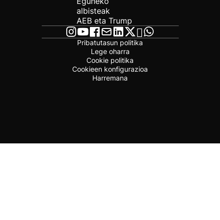
Eguneko
albisteak
AEB eta Trump
Pribatutasun politika
Lege oharra
Cookie politika
Cookieen konfigurazioa
Harremana