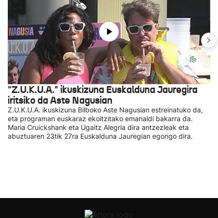
"Z.U.K.U.A." ikuskizuna Euskalduna Jauregira
iritsiko da Aste Nagusian
Z.U.K.U.A. ikuskizuna Bilboko Aste Nagusian estreinatuko da,
eta programan euskaraz ekoitzitako emanaldi bakarra da.
Maria Cruickshank eta Ugaitz Alegria dira antzezleak eta
abuztuaren 23tik 27ra Euskalduna Jauregian egongo dira.