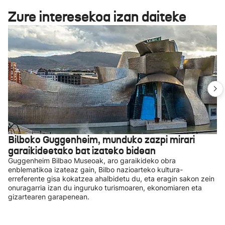
Zure interesekoa izan daiteke
Bilboko Guggenheim, munduko zazpi mirari
garaikideetako bat izateko bidean
Guggenheim Bilbao Museoak, aro garaikideko obra
enblematikoa izateaz gain, Bilbo nazioarteko kultura-
erreferente gisa kokatzea ahalbidetu du, eta eragin sakon zein
onuragarria izan du inguruko turismoaren, ekonomiaren eta
gizartearen garapenean.