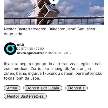
Nestor Basterretxearen 'Bakearen usoa' Saguesen
dago jada
eitb
2015/04/28 - 02:00
Azken eguneratzea
2015/04/28 - 21:37
Itsasora begira egongo da aurrerantzean, egileak nahi
zuen moduan. Zurriolako lanengatik Amaran jarri
zuten, baina, ingurua txukundu ostean, bere jatorrizko
tokira joan da usoa.
Artea
Donostiako Udala
Donostia
Nestor Basterretxea