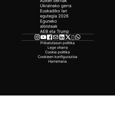
Azken berriak
Ukrainako gerra
Euskadiko lan
egutegia 2026
Eguneko
albisteak
AEB eta Trump
Pribatutasun politika
Lege oharra
Cookie politika
Cookieen konfigurazioa
Harremana