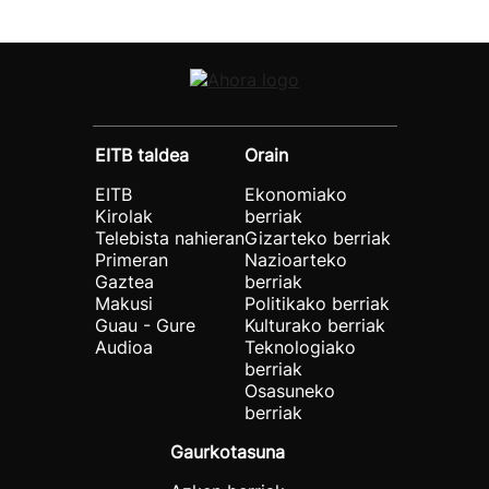
EITB taldea
Orain
EITB
Ekonomiako
Kirolak
berriak
Telebista nahieran
Gizarteko berriak
Primeran
Nazioarteko
Gaztea
berriak
Makusi
Politikako berriak
Guau - Gure
Kulturako berriak
Audioa
Teknologiako
berriak
Osasuneko
berriak
Gaurkotasuna