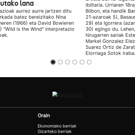
tutako lana
ibiltaria. Urriaren 18
lazioak aurrez aurre jartzen ditu
Bilbon, eta handik Ba
kada batez bereizitako Nina
21-azaroak 5), Basaur
eren (1966) eta David Bowieren
29) eta Igorrera (az
) "Wild is the Wind" interpretazio
30) egingo du. Lehen,
oak.
hirugarren sariak Est
Markel Gonzalez Elez
Suarez Ortiz de Zara
Elorriaga Sotok irabaz
Orain
Ekonomiako berriak
Gizarteko berriak