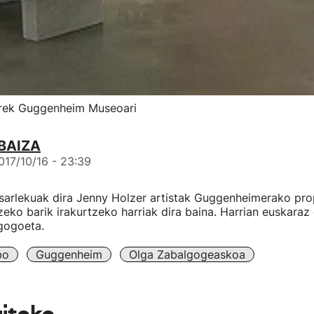
rek Guggenheim Museoari
BAIZA
017/10/16 - 23:39
sarlekuak dira Jenny Holzer artistak Guggenheimerako pro
zeko barik irakurtzeko harriak dira baina. Harrian euskaraz
gogoeta.
bo
Guggenheim
Olga Zabalgogeaskoa