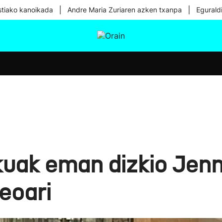
|
|
tiako kanoikada
Andre Maria Zuriaren azken txanpa
Egurald
tura
Ikusmiran
Egural
Osasuna
Teknologia
uak eman dizkio Jenn
eoari