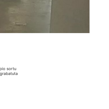
pio sortu
 grabatuta