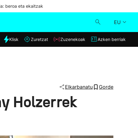
ia: beroa eta ekaitzak
EU
dia
Klisk
Zuretzat
Zuzenekoak
Azken berriak
Klisk
Zuzenekoak
Zuretzat
Elkarbanatu
Gorde
y Holzerrek
Azken berriak