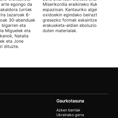
ra arte egongo da
Miserikordia eraikineko Kukula
rakaldora (urriak
espazioan. Kantauriko algekin eta
ira (azaroak 6-
oxidoekin egindako beiraztatutako
aroak 30-abenduak
gresezko formak eskaintzen ditu,
 bigarren eta
erakusketa-aldian eboluzionatzen
ela Miguelek eta
duten materialak.
kanok, Natalia
tek eta Jone
i dituzte.
Gaurkotasuna
Azken berriak
Ukrainako gerra