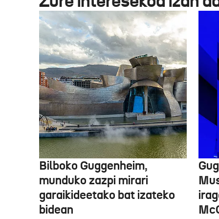
Zure interesekoa izan d
Bilboko Guggenheim,
Gug
munduko zazpi mirari
Mus
garaikideetako bat izateko
irag
bidean
McQ