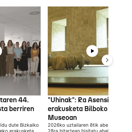
etaren 44.
"Uhinak": Ra Asensiren
sta berriren
erakusketa Bilboko Euskal
Museoan
ldu dute Bizkaiko
2026ko uztailaren 8tik abenduaren
tzeko erakusketa
28ra bitartean bisitatu ahal izango da