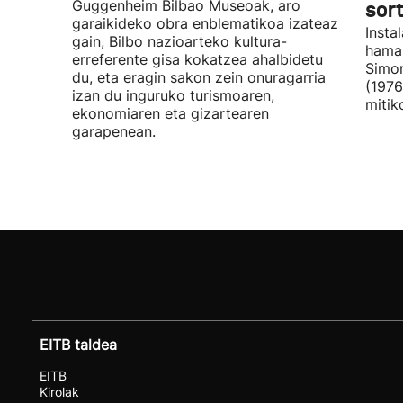
Guggenheim Bilbao Museoak, aro
sor
garaikideko obra enblematikoa izateaz
Insta
gain, Bilbo nazioarteko kultura-
hamar
erreferente gisa kokatzea ahalbidetu
Simon
du, eta eragin sakon zein onuragarria
(1976
izan du inguruko turismoaren,
mitik
ekonomiaren eta gizartearen
garapenean.
EITB taldea
EITB
Kirolak