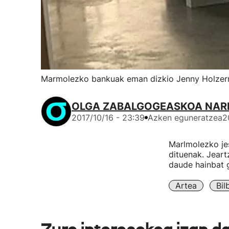
Marmolezko bankuak eman dizkio Jenny Holzer
OLGA ZABALGOGEASKOA NAR
2017/10/16 - 23:39
Azken eguneratzea
2
Marlmolezko je
dituenak. Jeart
daude hainbat 
Artea
Bil