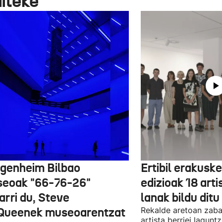
aiteke
genheim Bilbao
Ertibil erakusk
eoak "66-76-26"
edizioak 18 arti
arri du, Steve
lanak bildu ditu
ueenek museoarentzat
Rekalde aretoan zaba
artista berriei lagun