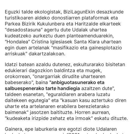
Eguzki talde ekologistak, BiziLagunEkin desazkunde
turistikoaren aldeko donostiarren plataformak eta
Parkea Bizirik Kukulunbera eta Haritzalde elkarteek
"desadostasuna" agertu dute Udalak uhartea
kudeatzeko aurkeztu duen planteamenduarekin,
"Hondalea" Cristina Iglesiasek Santa Klara uhartean
egin duen artelanak "masifikazio eta gainesplotazio
arriskuak" dakartzalakoan.
Idatzi batean azaldu dutenez, eskulturarako bisitetan
edukierari dagozkion baldintza eta mugek,
orokorrean, "onargarriak dirudite uhartearen
babeserako", baina
"anbiguotasunerako eta
salbuespenerako tarte handiegia
azaltzen dute",
taldeen esanetan, "eguraldiaren arabera luzatu
daitekeen egutegia" eta "kasuan kasu aztertuko diren
uharte eta artelanaren erabilera berezietarako
baimenak" jasotzen baitituzte. Horren aurrean,
"kudeaketa irizpide zehatz eta irmoak" eskatu dituzte.
Gainera, epe laburkeria ere egotzi diote Udalaren