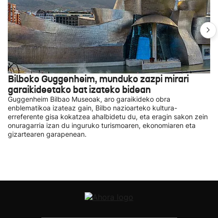
Bilboko Guggenheim, munduko zazpi mirari
garaikideetako bat izateko bidean
Guggenheim Bilbao Museoak, aro garaikideko obra
enblematikoa izateaz gain, Bilbo nazioarteko kultura-
erreferente gisa kokatzea ahalbidetu du, eta eragin sakon zein
onuragarria izan du inguruko turismoaren, ekonomiaren eta
gizartearen garapenean.