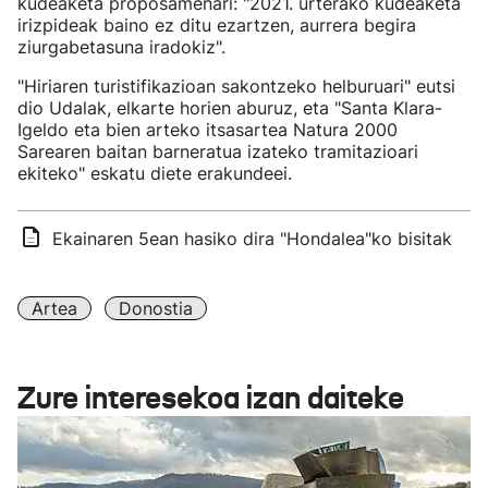
kudeaketa proposamenari: "2021. urterako kudeaketa
irizpideak baino ez ditu ezartzen, aurrera begira
ziurgabetasuna iradokiz".
"Hiriaren turistifikazioan sakontzeko helburuari" eutsi
dio Udalak, elkarte horien aburuz, eta "Santa Klara-
Igeldo eta bien arteko itsasartea Natura 2000
Sarearen baitan barneratua izateko tramitazioari
ekiteko" eskatu diete erakundeei.
Ekainaren 5ean hasiko dira "Hondalea"ko bisitak
Artea
Donostia
Zure interesekoa izan daiteke