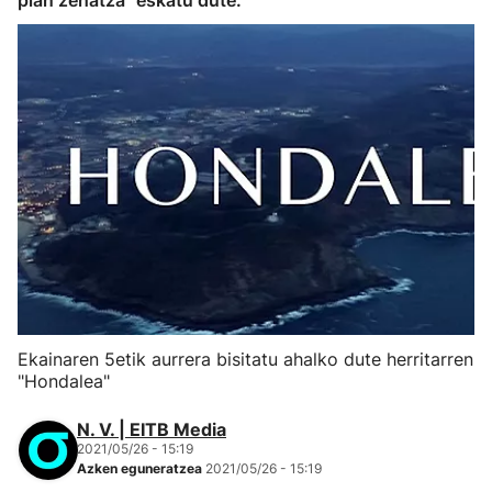
plan zehatza" eskatu dute.
Ekainaren 5etik aurrera bisitatu ahalko dute herritarren
"Hondalea"
N. V. | EITB Media
2021/05/26 - 15:19
Azken eguneratzea
2021/05/26 - 15:19