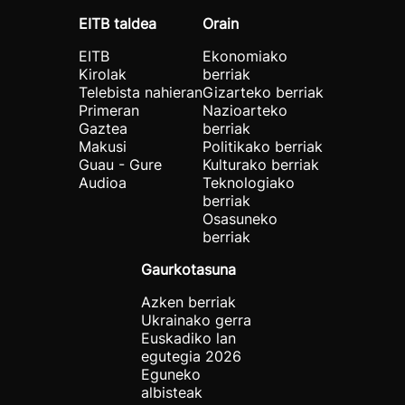
EITB taldea
Orain
EITB
Ekonomiako
Kirolak
berriak
Telebista nahieran
Gizarteko berriak
Primeran
Nazioarteko
Gaztea
berriak
Makusi
Politikako berriak
Guau - Gure
Kulturako berriak
Audioa
Teknologiako
berriak
Osasuneko
berriak
Gaurkotasuna
Azken berriak
Ukrainako gerra
Euskadiko lan
egutegia 2026
Eguneko
albisteak