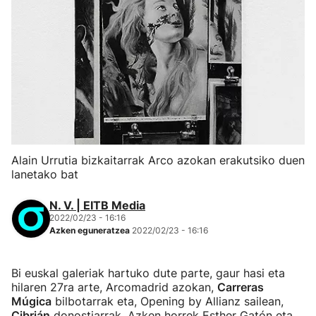
Alain Urrutia bizkaitarrak Arco azokan erakutsiko duen
lanetako bat
N. V. | EITB Media
2022/02/23 - 16:16
Azken eguneratzea
2022/02/23 - 16:16
Bi euskal galeriak hartuko dute parte, gaur hasi eta
hilaren 27ra arte, Arcomadrid azokan,
Carreras
Múgica
bilbotarrak eta, Opening by Allianz sailean,
Cibrián
donostiarrak. Azken horrek Esther Gatón eta