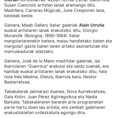
Susan Cianciolo artisten lanak eramango ditu
Madrilera; Carreras Múgicak, June Cresporen lana,
besteak beste.
Gainera, Maab Gallery italiar galeriak
Alain Urrutia
euskal artistaren lanak erakutsiko ditu, Giorgio
Morandik (Bologna, 1890-1964) italiar
margolariarenekin batera, maisu handietako baten eta
margolari gazte baten lanen arteko asonantziak eta
marruskadurak islatzeko.
Gainera, José de la Mano madrildar galeriak, iaz
Ibarrolaren "Guernica" erakutsi eta saldu zuenak, ere
hainbat euskal artistaren lanak erakutsiko ditu, hala
nola Ines Medina, Oteiza, Ibarrola bera, Nestor
Basterretxea.
Tabakalerak jakinarazi duenez, Nora Aurrekoetxea,
Gala Knörr, Juan Pérez Agirregoikoa eta Nadia
Barkate, Tabakaleraren beraren arte programetan
parte hartu duen lau artista, ere zenbait galeriaren
erakustokietan ordezkatuta egongo dira.