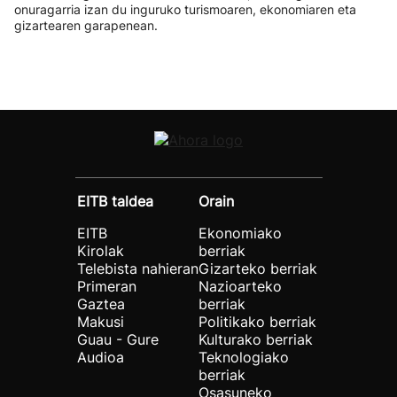
onuragarria izan du inguruko turismoaren, ekonomiaren eta
gizartearen garapenean.
EITB taldea
Orain
EITB
Ekonomiako
Kirolak
berriak
Telebista nahieran
Gizarteko berriak
Primeran
Nazioarteko
Gaztea
berriak
Makusi
Politikako berriak
Guau - Gure
Kulturako berriak
Audioa
Teknologiako
berriak
Osasuneko