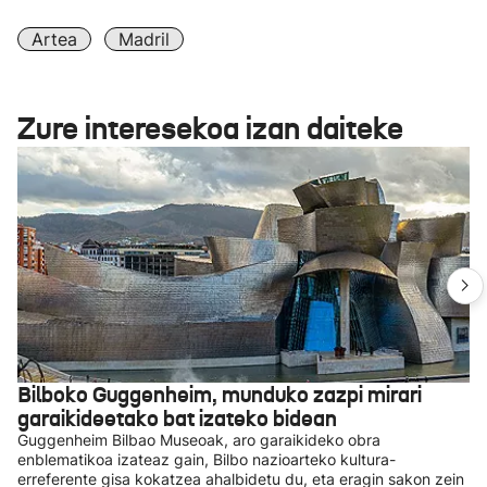
Artea
Madril
Zure interesekoa izan daiteke
Bilboko Guggenheim, munduko zazpi mirari
garaikideetako bat izateko bidean
Guggenheim Bilbao Museoak, aro garaikideko obra
enblematikoa izateaz gain, Bilbo nazioarteko kultura-
erreferente gisa kokatzea ahalbidetu du, eta eragin sakon zein