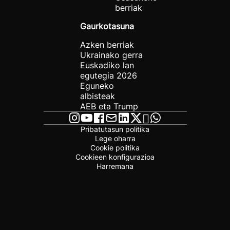
berriak
Gaurkotasuna
Azken berriak
Ukrainako gerra
Euskadiko lan
egutegia 2026
Eguneko
albisteak
AEB eta Trump
Pribatutasun politika
Lege oharra
Cookie politika
Cookieen konfigurazioa
Harremana