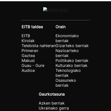
EITB taldea
Orain
EITB
Ekonomiako
Kirolak
berriak
Telebista nahieran
Gizarteko berriak
Primeran
Nazioarteko
Gaztea
berriak
Makusi
Politikako berriak
Guau - Gure
Kulturako berriak
Audioa
Teknologiako
berriak
Osasuneko
berriak
Gaurkotasuna
Azken berriak
Ukrainako gerra