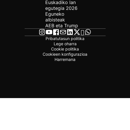
Euskadiko lan
egutegia 2026
Eguneko
albisteak
AEB eta Trump
Pribatutasun politika
Lege oharra
Cookie politika
Cookieen konfigurazioa
Harremana