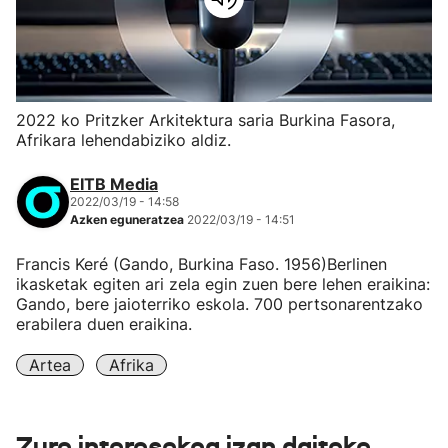
2022 ko Pritzker Arkitektura saria Burkina Fasora,
Afrikara lehendabiziko aldiz.
EITB Media
2022/03/19 - 14:58
Azken eguneratzea
2022/03/19 - 14:51
Francis Keré (Gando, Burkina Faso. 1956)Berlinen
ikasketak egiten ari zela egin zuen bere lehen eraikina:
Gando, bere jaioterriko eskola. 700 pertsonarentzako
erabilera duen eraikina.
Artea
Afrika
Zure interesekoa izan daiteke