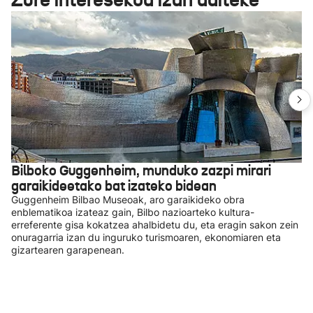
Bilboko Guggenheim, munduko zazpi mirari
garaikideetako bat izateko bidean
Guggenheim Bilbao Museoak, aro garaikideko obra
enblematikoa izateaz gain, Bilbo nazioarteko kultura-
erreferente gisa kokatzea ahalbidetu du, eta eragin sakon zein
onuragarria izan du inguruko turismoaren, ekonomiaren eta
gizartearen garapenean.