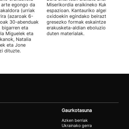
ra arte egongo da
Miserikordia eraikineko Kukula
rakaldora (urriak
espazioan. Kantauriko algekin eta
ira (azaroak 6-
oxidoekin egindako beiraztatutako
aroak 30-abenduak
gresezko formak eskaintzen ditu,
 bigarren eta
erakusketa-aldian eboluzionatzen
ela Miguelek eta
duten materialak.
kanok, Natalia
tek eta Jone
i dituzte.
Gaurkotasuna
Azken berriak
Ukrainako gerra