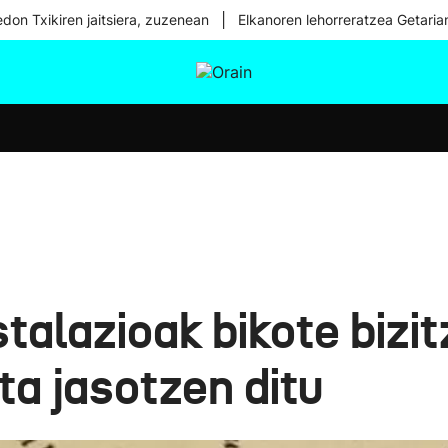
|
don Txikiren jaitsiera, zuzenean
Elkanoren lehorreratzea Getaria
tura
Ikusmiran
Egural
Osasuna
Teknologia
talazioak bikote bizi
a jasotzen ditu