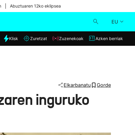
|
n
Abuztuaren 12ko eklipsea
EU
dia
Klisk
Zuretzat
Zuzenekoak
Azken berriak
Klisk
Zuzenekoak
Zuretzat
Elkarbanatu
Gorde
tzaren inguruko
Azken berriak