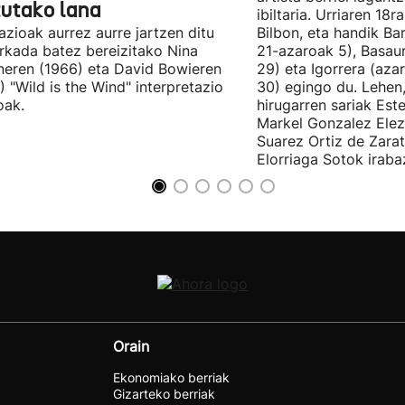
tutako lana
ibiltaria. Urriaren 18
lazioak aurrez aurre jartzen ditu
Bilbon, eta handik Ba
kada batez bereizitako Nina
21-azaroak 5), Basaur
eren (1966) eta David Bowieren
29) eta Igorrera (az
) "Wild is the Wind" interpretazio
30) egingo du. Lehen,
oak.
hirugarren sariak Est
Markel Gonzalez Elez
Suarez Ortiz de Zara
Elorriaga Sotok irabaz
Orain
Ekonomiako berriak
Gizarteko berriak