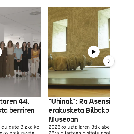
etaren 44.
"Uhinak": Ra Asensiren
sta berriren
erakusketa Bilboko Euskal
Museoan
ldu dute Bizkaiko
2026ko uztailaren 8tik abenduaren
tzeko erakusketa
28ra bitartean bisitatu ahal izango da