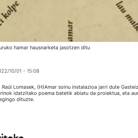
guruko hamar hausnarketa jasotzen ditu
22/10/01 - 15:08
 Raúl Lomasek, (H)Amar soinu instalazioa jarri dute Gastei
rinok idatzitako poema batetik abiatu da proiektua, eta au
egingo dituzte.