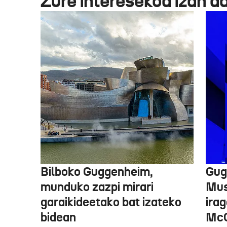
Zure interesekoa izan d
Bilboko Guggenheim,
Gug
munduko zazpi mirari
Mus
garaikideetako bat izateko
irag
bidean
McQ