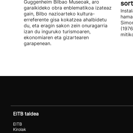
Guggenheim Bilbao Museoak, aro
sor
garaikideko obra enblematikoa izateaz
Insta
gain, Bilbo nazioarteko kultura-
hamar
erreferente gisa kokatzea ahalbidetu
Simon
du, eta eragin sakon zein onuragarria
(1976
izan du inguruko turismoaren,
mitik
ekonomiaren eta gizartearen
garapenean.
EITB taldea
EITB
Kirolak