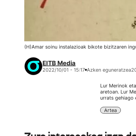
(H)Amar soinu instalazioak bikote bizitzaren in
EITB Media
2022/10/01 - 15:17
Azken eguneratzea
20
Lur Merinok eta
aretoan. Lur Me
urrats gehiago 
Artea