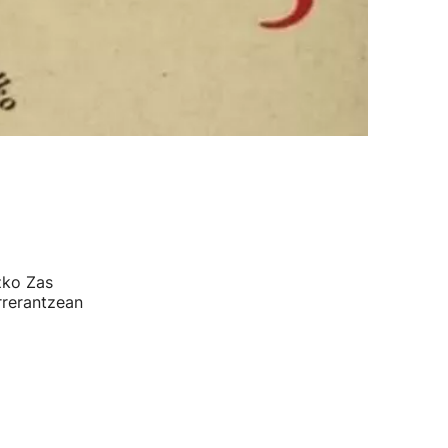
zko Zas
rrerantzean