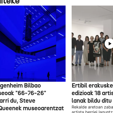
aiteke
genheim Bilbao
Ertibil erakusk
eoak "66-76-26"
edizioak 18 arti
arri du, Steve
lanak bildu ditu
ueenek museoarentzat
Rekalde aretoan zaba
artista berriei lagun