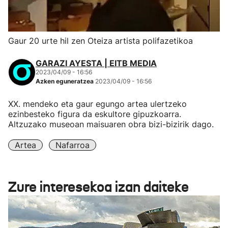
Gaur 20 urte hil zen Oteiza artista polifazetikoa
GARAZI AYESTA | EITB MEDIA
2023/04/09 - 16:56
Azken eguneratzea
2023/04/09 - 16:56
XX. mendeko eta gaur egungo artea ulertzeko
ezinbesteko figura da eskultore gipuzkoarra.
Altzuzako museoan maisuaren obra bizi-bizirik dago.
Artea
Nafarroa
Zure interesekoa izan daiteke