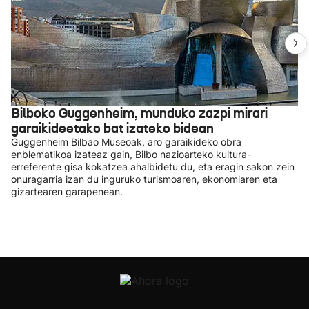
Bilboko Guggenheim, munduko zazpi mirari
garaikideetako bat izateko bidean
Guggenheim Bilbao Museoak, aro garaikideko obra
enblematikoa izateaz gain, Bilbo nazioarteko kultura-
erreferente gisa kokatzea ahalbidetu du, eta eragin sakon zein
onuragarria izan du inguruko turismoaren, ekonomiaren eta
gizartearen garapenean.