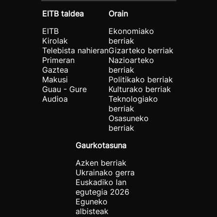
EITB taldea
Orain
EITB
Ekonomiako
Kirolak
berriak
Telebista nahieran
Gizarteko berriak
Primeran
Nazioarteko
Gaztea
berriak
Makusi
Politikako berriak
Guau - Gure
Kulturako berriak
Audioa
Teknologiako
berriak
Osasuneko
berriak
Gaurkotasuna
Azken berriak
Ukrainako gerra
Euskadiko lan
egutegia 2026
Eguneko
albisteak