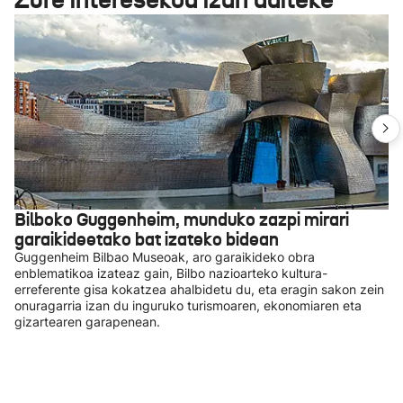
Bilboko Guggenheim, munduko zazpi mirari
garaikideetako bat izateko bidean
Guggenheim Bilbao Museoak, aro garaikideko obra
enblematikoa izateaz gain, Bilbo nazioarteko kultura-
erreferente gisa kokatzea ahalbidetu du, eta eragin sakon zein
onuragarria izan du inguruko turismoaren, ekonomiaren eta
gizartearen garapenean.