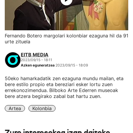
Fernando Botero margolari kolonbiar ezaguna hil da 91
urte zituela
EITB MEDIA
2023/09/15 - 18:11
Azken eguneratzea
2023/09/15 - 18:09
50eko hamarkadatik zen ezaguna mundu mailan, eta
bere estilo propio eta bereziari esker lortu zuen
errekonozimendua. Bilboko Arte Ederren museoak
bere atzera begirako zabal bat hartu zuen.
Artea
Kolonbia
Zure interesekoa izan daiteke