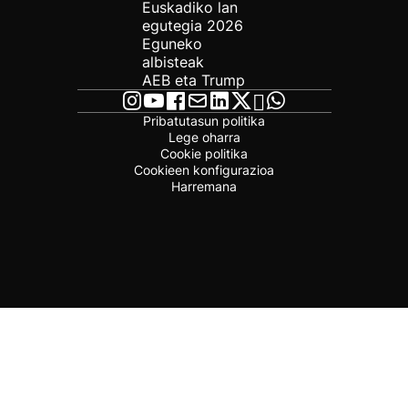
Euskadiko lan
egutegia 2026
Eguneko
albisteak
AEB eta Trump
Pribatutasun politika
Lege oharra
Cookie politika
Cookieen konfigurazioa
Harremana