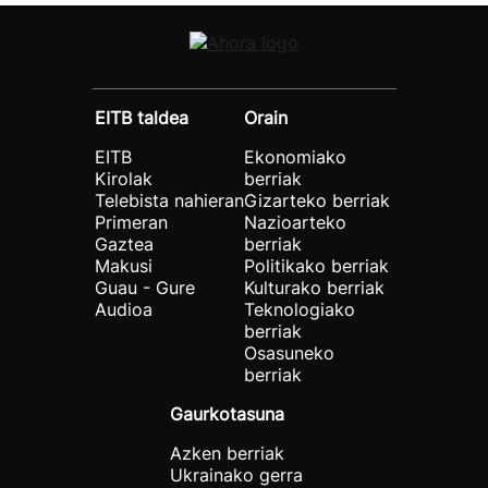
EITB taldea
Orain
EITB
Ekonomiako
Kirolak
berriak
Telebista nahieran
Gizarteko berriak
Primeran
Nazioarteko
Gaztea
berriak
Makusi
Politikako berriak
Guau - Gure
Kulturako berriak
Audioa
Teknologiako
berriak
Osasuneko
berriak
Gaurkotasuna
Azken berriak
Ukrainako gerra