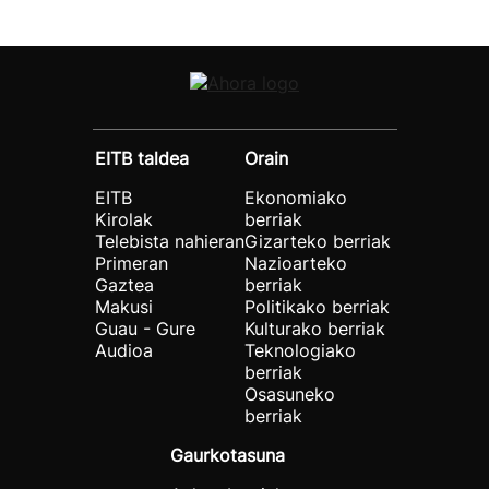
EITB taldea
Orain
EITB
Ekonomiako
Kirolak
berriak
Telebista nahieran
Gizarteko berriak
Primeran
Nazioarteko
Gaztea
berriak
Makusi
Politikako berriak
Guau - Gure
Kulturako berriak
Audioa
Teknologiako
berriak
Osasuneko
berriak
Gaurkotasuna