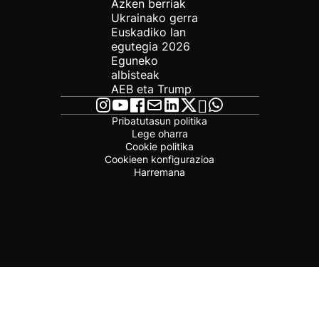
Azken berriak
Ukrainako gerra
Euskadiko lan
egutegia 2026
Eguneko
albisteak
AEB eta Trump
Pribatutasun politika
Lege oharra
Cookie politika
Cookieen konfigurazioa
Harremana