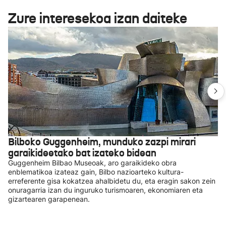
Zure interesekoa izan daiteke
Bilboko Guggenheim, munduko zazpi mirari
garaikideetako bat izateko bidean
Guggenheim Bilbao Museoak, aro garaikideko obra
enblematikoa izateaz gain, Bilbo nazioarteko kultura-
erreferente gisa kokatzea ahalbidetu du, eta eragin sakon zein
onuragarria izan du inguruko turismoaren, ekonomiaren eta
gizartearen garapenean.