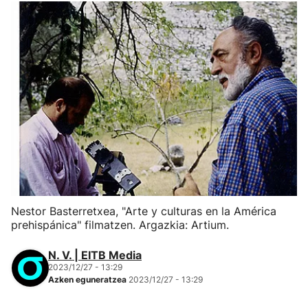
Nestor Basterretxea, "Arte y culturas en la América
prehispánica" filmatzen. Argazkia: Artium.
N. V. | EITB Media
2023/12/27 - 13:29
Azken eguneratzea
2023/12/27 - 13:29