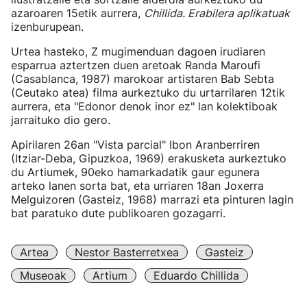
azaroaren 15etik aurrera,
Chillida. Erabilera aplikatuak
izenburupean.
Urtea hasteko, Z mugimenduan dagoen irudiaren
esparrua aztertzen duen aretoak Randa Maroufi
(Casablanca, 1987) marokoar artistaren Bab Sebta
(Ceutako atea) filma aurkeztuko du urtarrilaren 12tik
aurrera, eta "Edonor denok inor ez" lan kolektiboak
jarraituko dio gero.
Apirilaren 26an "Vista parcial" Ibon Aranberriren
(Itziar-Deba, Gipuzkoa, 1969) erakusketa aurkeztuko
du Artiumek, 90eko hamarkadatik gaur egunera
arteko lanen sorta bat, eta urriaren 18an Joxerra
Melguizoren (Gasteiz, 1968) marrazi eta pinturen lagin
bat paratuko dute publikoaren gozagarri.
Artea
Nestor Basterretxea
Gasteiz
Museoak
Artium
Eduardo Chillida