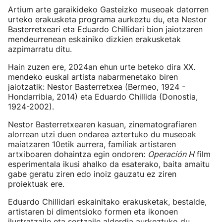
Artium arte garaikideko Gasteizko museoak datorren
urteko erakusketa programa aurkeztu du, eta Nestor
Basterretxeari eta Eduardo Chillidari bion jaiotzaren
mendeurrenean eskainiko dizkien erakusketak
azpimarratu ditu.
Hain zuzen ere, 2024an ehun urte beteko dira XX.
mendeko euskal artista nabarmenetako biren
jaiotzatik: Nestor Basterretxea (Bermeo, 1924 -
Hondarribia, 2014) eta Eduardo Chillida (Donostia,
1924-2002).
Nestor Basterretxearen kasuan, zinematografiaren
alorrean utzi duen ondarea aztertuko du museoak
maiatzaren 10etik aurrera, familiak artistaren
artxiboaren dohaintza egin ondoren:
Operación H
film
esperimentala ikusi ahalko da esaterako, baita amaitu
gabe geratu ziren edo inoiz gauzatu ez ziren
proiektuak ere.
Eduardo Chillidari eskainitako erakusketak, bestalde,
artistaren bi dimentsioko formen eta ikonoen
ilustratzaile eta sortzaile alderdia aurkeztuko du