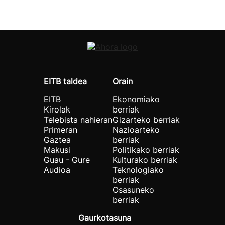
EITB taldea
Orain
EITB
Ekonomiako
Kirolak
berriak
Telebista nahieran
Gizarteko berriak
Primeran
Nazioarteko
Gaztea
berriak
Makusi
Politikako berriak
Guau - Gure
Kulturako berriak
Audioa
Teknologiako
berriak
Osasuneko
berriak
Gaurkotasuna