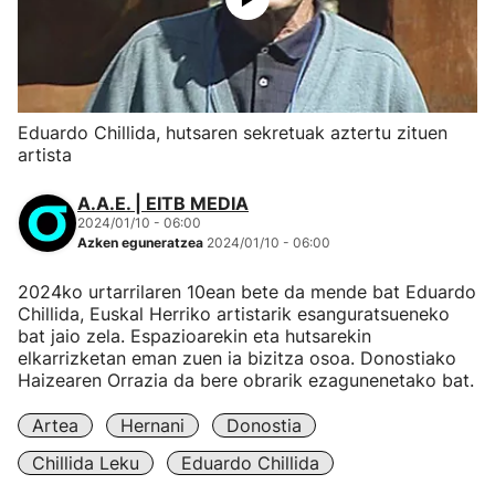
Eduardo Chillida, hutsaren sekretuak aztertu zituen
artista
A.A.E. | EITB MEDIA
2024/01/10 - 06:00
Azken eguneratzea
2024/01/10 - 06:00
2024ko urtarrilaren 10ean bete da mende bat Eduardo
Chillida, Euskal Herriko artistarik esanguratsueneko
bat jaio zela. Espazioarekin eta hutsarekin
elkarrizketan eman zuen ia bizitza osoa. Donostiako
Haizearen Orrazia da bere obrarik ezagunenetako bat.
Artea
Hernani
Donostia
Chillida Leku
Eduardo Chillida