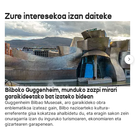
Zure interesekoa izan daiteke
Bilboko Guggenheim, munduko zazpi mirari
garaikideetako bat izateko bidean
Guggenheim Bilbao Museoak, aro garaikideko obra
enblematikoa izateaz gain, Bilbo nazioarteko kultura-
erreferente gisa kokatzea ahalbidetu du, eta eragin sakon zein
onuragarria izan du inguruko turismoaren, ekonomiaren eta
gizartearen garapenean.