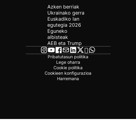
Azken berriak
Ukrainako gerra
Euskadiko lan
egutegia 2026
Eguneko
albisteak
AEB eta Trump
Pribatutasun politika
Lege oharra
Cookie politika
Cookieen konfigurazioa
Harremana