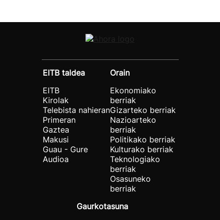
EITB taldea
Orain
EITB
Ekonomiako
Kirolak
berriak
Telebista nahieran
Gizarteko berriak
Primeran
Nazioarteko
Gaztea
berriak
Makusi
Politikako berriak
Guau - Gure
Kulturako berriak
Audioa
Teknologiako
berriak
Osasuneko
berriak
Gaurkotasuna