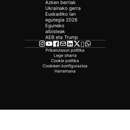
Azken berriak
Ukrainako gerra
Euskadiko lan
egutegia 2026
Eguneko
albisteak
AEB eta Trump
Pribatutasun politika
Lege oharra
Cookie politika
Cookieen konfigurazioa
Harremana