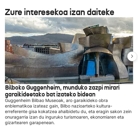
Zure interesekoa izan daiteke
Bilboko Guggenheim, munduko zazpi mirari
garaikideetako bat izateko bidean
Guggenheim Bilbao Museoak, aro garaikideko obra
enblematikoa izateaz gain, Bilbo nazioarteko kultura-
erreferente gisa kokatzea ahalbidetu du, eta eragin sakon zein
onuragarria izan du inguruko turismoaren, ekonomiaren eta
gizartearen garapenean.