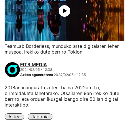
TeamLab Borderless, munduko arte digitalaren lehen
museoa, irekiko dute berriro Tokion
EITB MEDIA
2024/02/05 - 12:38
Azken eguneratzea
2024/02/05 - 12:35
2018an inauguratu zuten, baina 2022an itxi,
birmoldaketa lanetarako. Otsailaren 9an irekiko dute
berriro, eta orduan ikusgai izango dira 50 lan digital
interaktibo.
Artea
Japonia