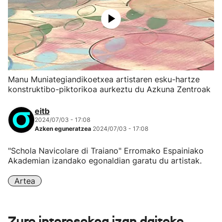
Manu Muniategiandikoetxea artistaren esku-hartze
konstruktibo-piktorikoa aurkeztu du Azkuna Zentroak
eitb
2024/07/03 - 17:08
Azken eguneratzea
2024/07/03 - 17:08
"Schola Navicolare di Traiano" Erromako Espainiako
Akademian izandako egonaldian garatu du artistak.
Artea
Zure interesekoa izan daiteke