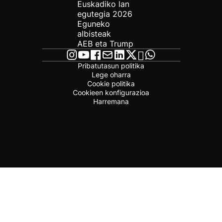
Euskadiko lan
egutegia 2026
Eguneko
albisteak
AEB eta Trump
Pribatutasun politika
Lege oharra
Cookie politika
Cookieen konfigurazioa
Harremana