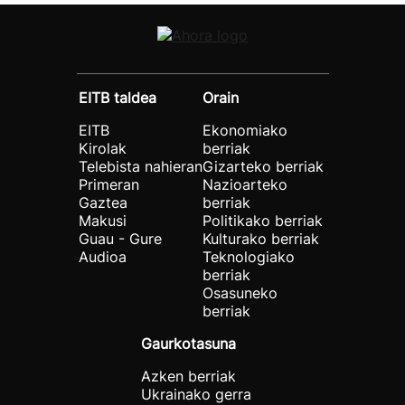
EITB taldea
Orain
EITB
Ekonomiako
Kirolak
berriak
Telebista nahieran
Gizarteko berriak
Primeran
Nazioarteko
Gaztea
berriak
Makusi
Politikako berriak
Guau - Gure
Kulturako berriak
Audioa
Teknologiako
berriak
Osasuneko
berriak
Gaurkotasuna
Azken berriak
Ukrainako gerra