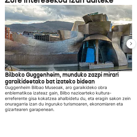
Bilboko Guggenheim, munduko zazpi mirari
garaikideetako bat izateko bidean
Guggenheim Bilbao Museoak, aro garaikideko obra
enblematikoa izateaz gain, Bilbo nazioarteko kultura-
erreferente gisa kokatzea ahalbidetu du, eta eragin sakon zein
onuragarria izan du inguruko turismoaren, ekonomiaren eta
gizartearen garapenean.