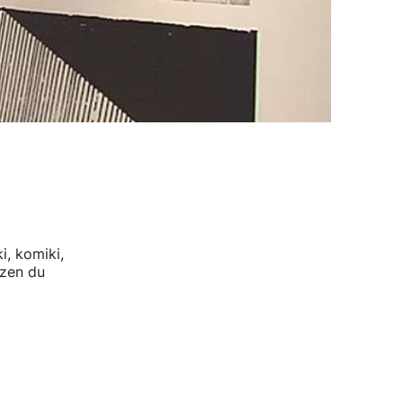
i, komiki,
tzen du