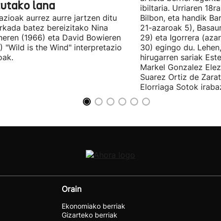
tutako lana
ibiltaria. Urriaren 18
lazioak aurrez aurre jartzen ditu
Bilbon, eta handik Ba
kada batez bereizitako Nina
21-azaroak 5), Basaur
eren (1966) eta David Bowieren
29) eta Igorrera (az
) "Wild is the Wind" interpretazio
30) egingo du. Lehen,
oak.
hirugarren sariak Est
Markel Gonzalez Elez
Suarez Ortiz de Zara
Elorriaga Sotok irabaz
Orain
Ekonomiako berriak
Gizarteko berriak