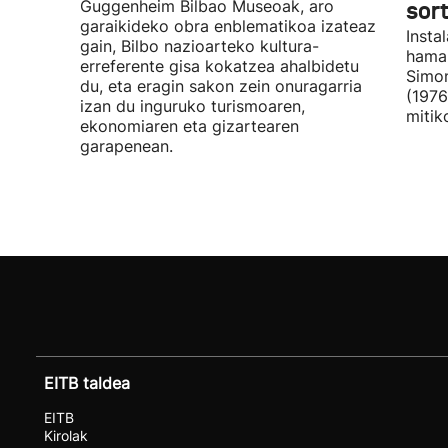
Guggenheim Bilbao Museoak, aro
sor
garaikideko obra enblematikoa izateaz
Insta
gain, Bilbo nazioarteko kultura-
hamar
erreferente gisa kokatzea ahalbidetu
Simon
du, eta eragin sakon zein onuragarria
(1976
izan du inguruko turismoaren,
mitik
ekonomiaren eta gizartearen
garapenean.
EITB taldea
EITB
Kirolak