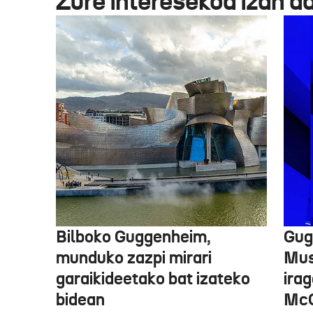
Zure interesekoa izan d
Bilboko Guggenheim,
Gug
munduko zazpi mirari
Mus
garaikideetako bat izateko
irag
bidean
McQ