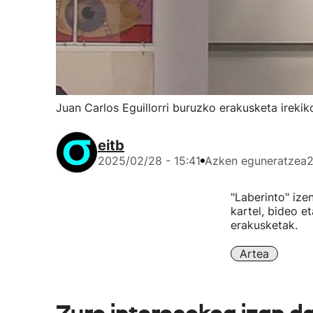
Juan Carlos Eguillorri buruzko erakusketa ireki
eitb
2025/02/28 - 15:41
Azken eguneratzea
2
"Laberinto" izen
kartel, bideo e
erakusketak.
Artea