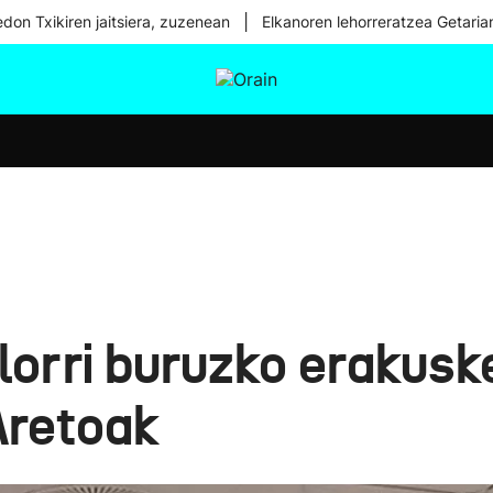
|
don Txikiren jaitsiera, zuzenean
Elkanoren lehorreratzea Getaria
tura
Ikusmiran
Egural
Osasuna
Teknologia
lorri buruzko erakuske
Aretoak