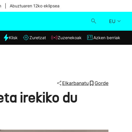
|
n
Abuztuaren 12ko eklipsea
EU
dia
Klisk
Zuretzat
Zuzenekoak
Azken berriak
Klisk
Zuzenekoak
Zuretzat
Elkarbanatu
Gorde
ta irekiko du
Azken berriak