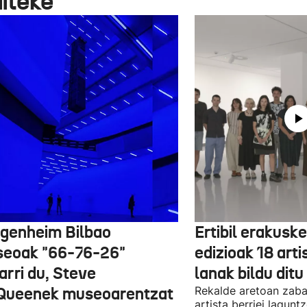
aiteke
genheim Bilbao
Ertibil erakusk
eoak "66-76-26"
edizioak 18 arti
arri du, Steve
lanak bildu ditu
ueenek museoarentzat
Rekalde aretoan zaba
artista berriei lagun