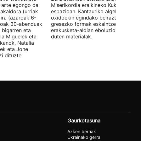
ra arte egongo da
Miserikordia eraikineko Kukula
rakaldora (urriak
espazioan. Kantauriko algekin eta
ira (azaroak 6-
oxidoekin egindako beiraztatutako
aroak 30-abenduak
gresezko formak eskaintzen ditu,
 bigarren eta
erakusketa-aldian eboluzionatzen
ela Miguelek eta
duten materialak.
kanok, Natalia
tek eta Jone
i dituzte.
Gaurkotasuna
Azken berriak
Ukrainako gerra