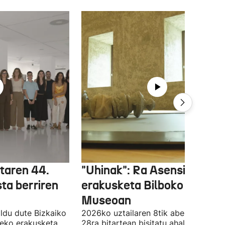
etaren 44.
"Uhinak": Ra Asensiren
sta berriren
erakusketa Bilboko Euskal
Museoan
ldu dute Bizkaiko
2026ko uztailaren 8tik abenduaren
tzeko erakusketa
28ra bitartean bisitatu ahal izango da