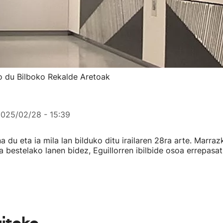
ko du Bilboko Rekalde Aretoak
025/02/28 - 15:39
a du eta ia mila lan bilduko ditu irailaren 28ra arte. Marrazk
ta bestelako lanen bidez, Eguillorren ibilbide osoa errepasa