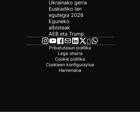
Ukrainako gerra
Euskadiko lan
egutegia 2026
Eguneko
albisteak
AEB eta Trump
Pribatutasun politika
Lege oharra
Cookie politika
Cookieen konfigurazioa
Harremana