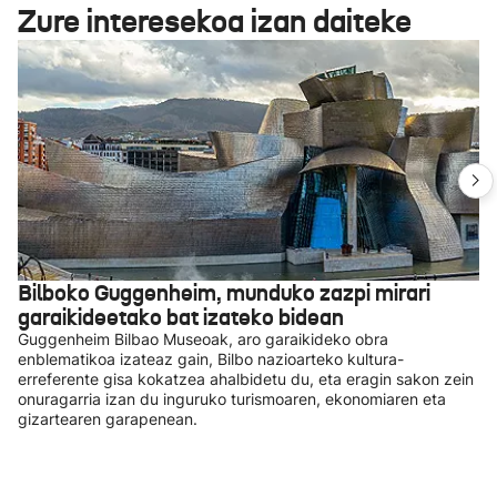
Zure interesekoa izan daiteke
Bilboko Guggenheim, munduko zazpi mirari
garaikideetako bat izateko bidean
Guggenheim Bilbao Museoak, aro garaikideko obra
enblematikoa izateaz gain, Bilbo nazioarteko kultura-
erreferente gisa kokatzea ahalbidetu du, eta eragin sakon zein
onuragarria izan du inguruko turismoaren, ekonomiaren eta
gizartearen garapenean.