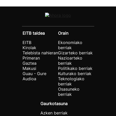
EITB taldea
Orain
EITB
Ekonomiako
Kirolak
berriak
Telebista nahieran
Gizarteko berriak
Primeran
Nazioarteko
Gaztea
berriak
Makusi
Politikako berriak
Guau - Gure
Kulturako berriak
Audioa
Teknologiako
berriak
Osasuneko
berriak
Gaurkotasuna
Azken berriak