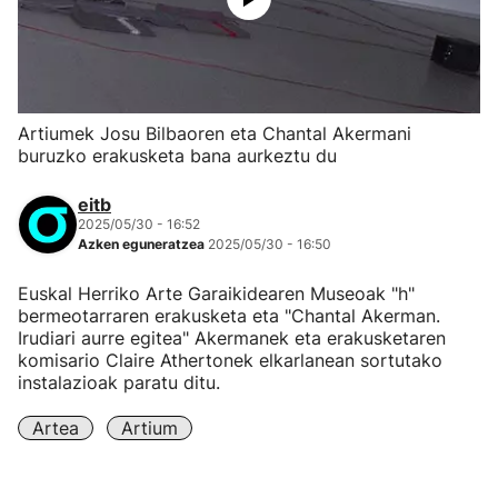
Artiumek Josu Bilbaoren eta Chantal Akermani
buruzko erakusketa bana aurkeztu du
eitb
2025/05/30 - 16:52
Azken eguneratzea
2025/05/30 - 16:50
Euskal Herriko Arte Garaikidearen Museoak "h"
bermeotarraren erakusketa eta "Chantal Akerman.
Irudiari aurre egitea" Akermanek eta erakusketaren
komisario Claire Athertonek elkarlanean sortutako
instalazioak paratu ditu.
Artea
Artium