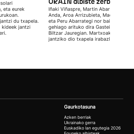
ORAIN albiste zerbitzuak
solari
, eta eurek
Iñaki Viñaspre, Martin Abarrategi, Una
urukoan.
Anda, Aroa Arrizubieta, Maddi Agirre
antzi du txapela.
eta Peru Abarrategi nor baino nor
 kideek jantzi
gehiago arituko dira Gasteizen, Euro
ri.
Biltzar Jauregian. Martxoak 3 elkarte
jantziko dio txapela irabazleari.
Gaurkotasuna
Azken berriak
Ukrainako gerra
Euskadiko lan egutegia 2026
Eguneko albisteak