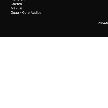
Gaztea
Makusi
Guau - Gure Audioa
Pribat