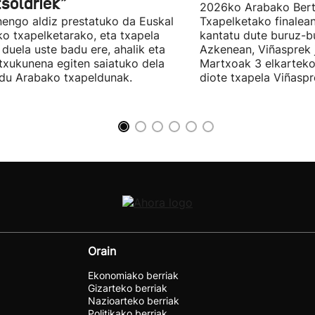
tsolariek"
2026ko Arabako Bert
engo aldiz prestatuko da Euskal
Txapelketako finalean
ko txapelketarako, eta txapela
kantatu dute buruz-b
i duela uste badu ere, ahalik eta
Azkenean, Viñasprek j
 txukunena egiten saiatuko dela
Martxoak 3 elkarteko
du Arabako txapeldunak.
diote txapela Viñaspre
Orain
Ekonomiako berriak
Gizarteko berriak
Nazioarteko berriak
Politikako berriak