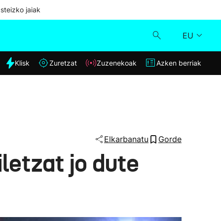
steizko jaiak
EU
dia
Klisk
Zuretzat
Zuzenekoak
Azken berriak
Klisk
Zuzenekoak
Zuretzat
Elkarbanatu
Gorde
letzat jo dute
Azken berriak