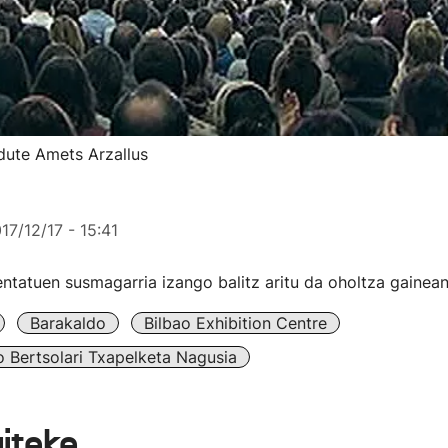
 dute Amets Arzallus
17/12/17 - 15:41
ntatuen susmagarria izango balitz aritu da oholtza gainean
Barakaldo
Bilbao Exhibition Centre
o Bertsolari Txapelketa Nagusia
aiteke