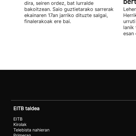
ber
dira, seiren ordez, bat lurralde
bakoitzean. Saio guztietarako sarrerak
Lehen
ekainaren 17an jarriko dituzte salgai,
Herri
finalerakoak ere bai.
urrut
lanik
esan 
EITB taldea
EITB
Kirolak
Telebista nahieran
Primeran