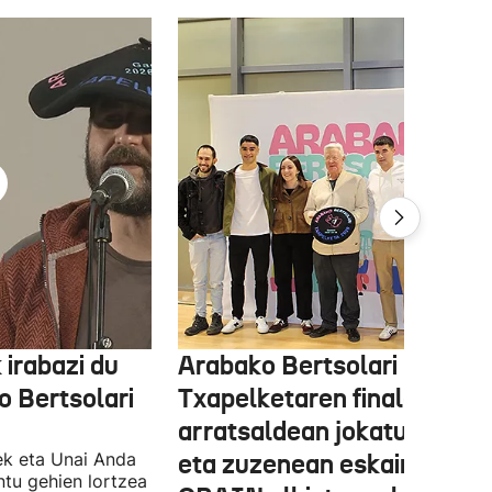
 irabazi du
Arabako Bertsolari
 Bertsolari
Txapelketaren finala gaur
arratsaldean jokatuko da
ek eta Unai Anda
eta zuzenean eskainiko du
ntu gehien lortzea