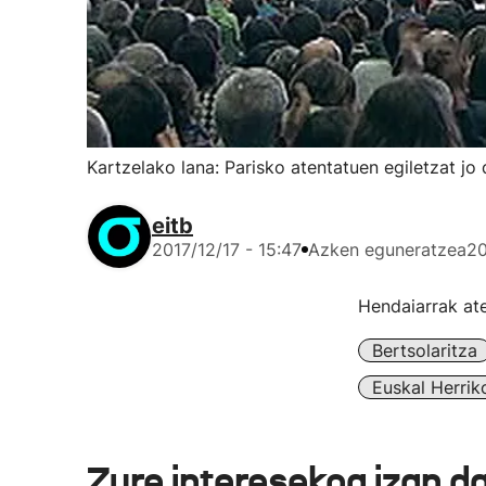
Kartzelako lana: Parisko atentatuen egiletzat jo
eitb
2017/12/17 - 15:47
Azken eguneratzea
20
Hendaiarrak ate
Bertsolaritza
Euskal Herrik
Zure interesekoa izan d