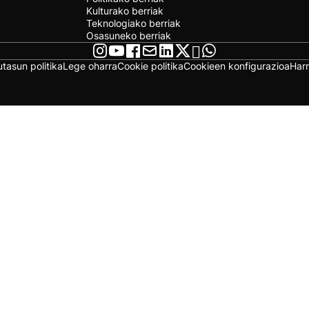
Kulturako berriak
Teknologiako berriak
Osasuneko berriak
utasun politika
Lege oharra
Cookie politika
Cookieen konfigurazioa
Har