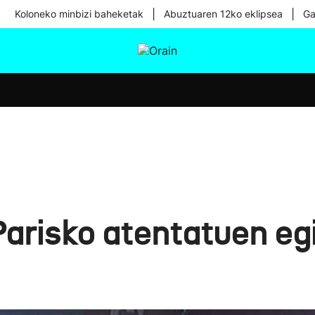
|
|
Koloneko minbizi baheketak
Abuztuaren 12ko eklipsea
Ga
tura
Ikusmiran
Egural
Osasuna
Teknologia
Parisko atentatuen egi