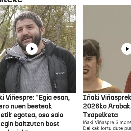
i Viñespre: "Egia esan,
Iñaki Viñasprek
ero nuen besteak
2026ko Arabako
etik egotea, oso saio
Txapelketa
 egin baitzuten bost
Iñaki Viñaspre Simon
Delikak lortu dute pu