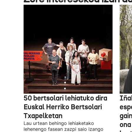
50 bertsolari lehiatuko dira
Iñak
Euskal Herriko Bertsolari
esp
Txapelketan
gain
Lau urtean behingo lehiaketako
ona
lehenengo fasean zazpi saio izango