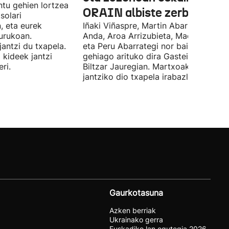
ntu gehien lortzea
ORAIN albiste zerbitzuak
solari
, eta eurek
Iñaki Viñaspre, Martin Abarrategi, Una
urukoan.
Anda, Aroa Arrizubieta, Maddi Agirre
antzi du txapela.
eta Peru Abarrategi nor baino nor
 kideek jantzi
gehiago arituko dira Gasteizen, Euro
ri.
Biltzar Jauregian. Martxoak 3 elkarte
jantziko dio txapela irabazleari.
Gaurkotasuna
Azken berriak
Ukrainako gerra
Euskadiko lan egutegia 2026