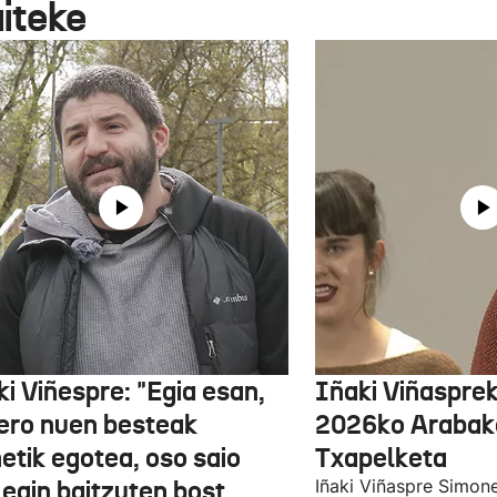
aiteke
i Viñespre: "Egia esan,
Iñaki Viñasprek
ero nuen besteak
2026ko Arabako
etik egotea, oso saio
Txapelketa
 egin baitzuten bost
Iñaki Viñaspre Simon