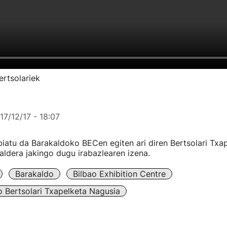
ertsolariek
17/12/17 - 18:07
iatu da Barakaldoko BECen egiten ari diren Bertsolari Txa
 aldera jakingo dugu irabazlearen izena.
Barakaldo
Bilbao Exhibition Centre
o Bertsolari Txapelketa Nagusia