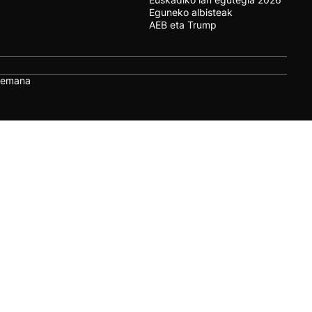
Eguneko albisteak
AEB eta Trump
remana