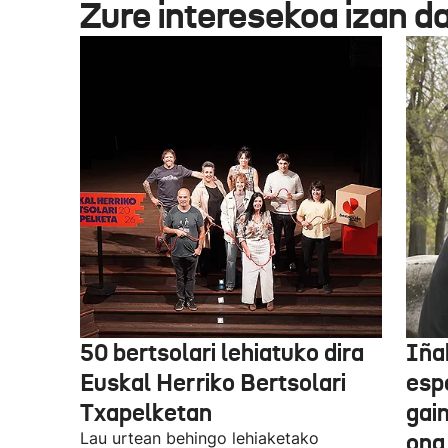
Zure interesekoa izan d
50 bertsolari lehiatuko dira
Iñak
Euskal Herriko Bertsolari
esp
Txapelketan
gain
Lau urtean behingo lehiaketako
ona