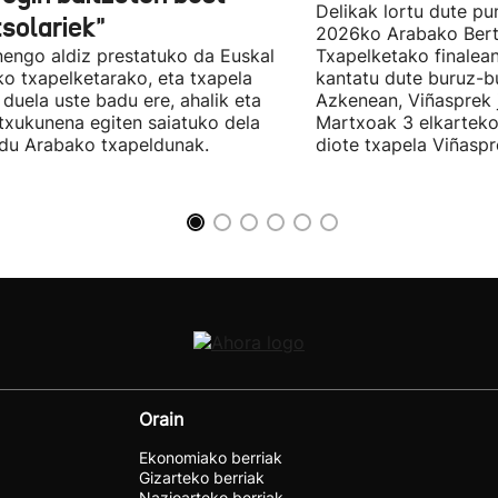
Delikak lortu dute pu
tsolariek"
2026ko Arabako Bert
engo aldiz prestatuko da Euskal
Txapelketako finalean
ko txapelketarako, eta txapela
kantatu dute buruz-b
i duela uste badu ere, ahalik eta
Azkenean, Viñasprek j
 txukunena egiten saiatuko dela
Martxoak 3 elkarteko
du Arabako txapeldunak.
diote txapela Viñaspre
Orain
Ekonomiako berriak
Gizarteko berriak
Nazioarteko berriak