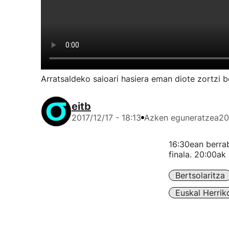
Arratsaldeko saioari hasiera eman diote zortzi b
eitb
2017/12/17 - 18:13
Azken eguneratzea
20
16:30ean berrab
finala. 20:00ak
Bertsolaritza
Euskal Herrik