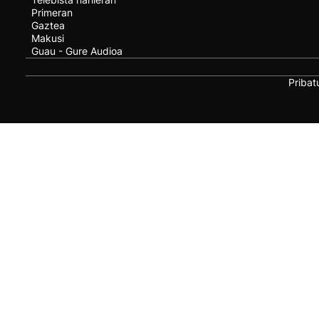
Primeran
Gaztea
Makusi
Guau - Gure Audioa
Pribat