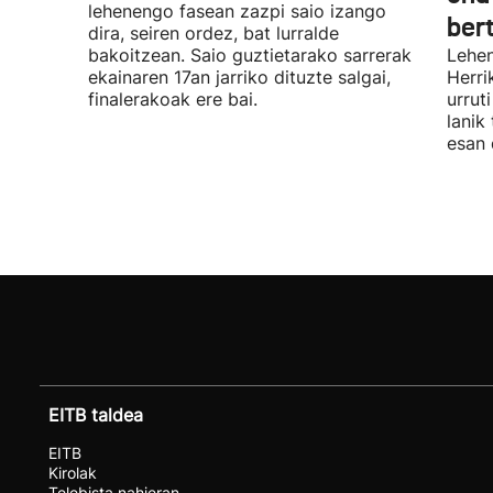
lehenengo fasean zazpi saio izango
ber
dira, seiren ordez, bat lurralde
bakoitzean. Saio guztietarako sarrerak
Lehen
ekainaren 17an jarriko dituzte salgai,
Herri
finalerakoak ere bai.
urrut
lanik
esan 
EITB taldea
EITB
Kirolak
Telebista nahieran