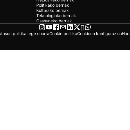
Politikako berriak
Kulturako berriak
Teknologiako berriak
Osasuneko berriak
utasun politika
Lege oharra
Cookie politika
Cookieen konfigurazioa
Har