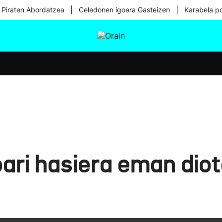
|
|
 Piraten Abordatzea
Celedonen igoera Gasteizen
Karabela p
tura
Ikusmiran
Egural
Osasuna
Teknologia
ari hasiera eman diot