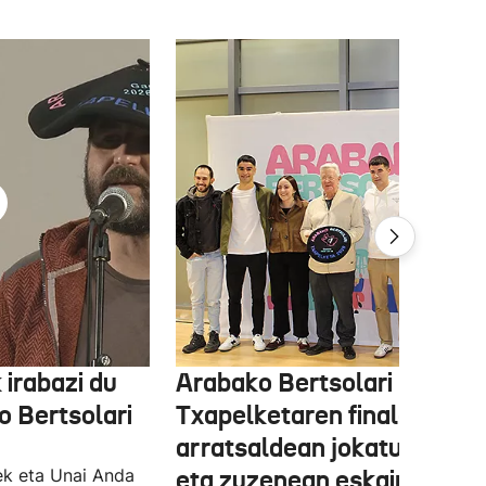
 irabazi du
Arabako Bertsolari
 Bertsolari
Txapelketaren finala gaur
arratsaldean jokatuko da
ek eta Unai Anda
eta zuzenean eskainiko du