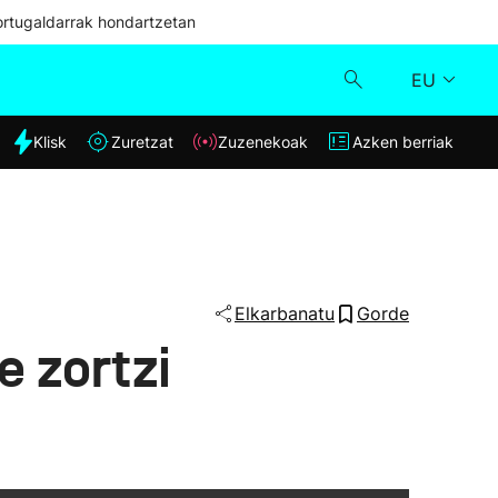
ortugaldarrak hondartzetan
EU
dia
Klisk
Zuretzat
Zuzenekoak
Azken berriak
Klisk
Zuzenekoak
Zuretzat
Elkarbanatu
Gorde
e zortzi
Azken berriak