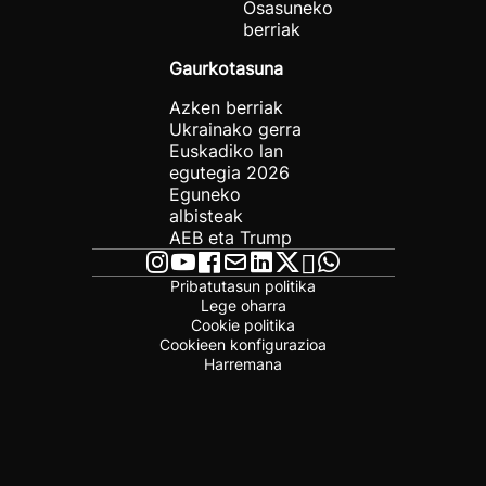
Osasuneko
berriak
Gaurkotasuna
Azken berriak
Ukrainako gerra
Euskadiko lan
egutegia 2026
Eguneko
albisteak
AEB eta Trump
Pribatutasun politika
Lege oharra
Cookie politika
Cookieen konfigurazioa
Harremana