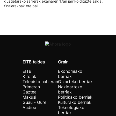
guztietarako sarrerak ekainaren 17an jarriko dituzte salgai,
finalerakoak ere bai.
EITB taldea
Orain
EITB
Ekonomiako
Kirolak
berriak
Telebista nahieran
Gizarteko berriak
Primeran
Nazioarteko
Gaztea
berriak
Makusi
Politikako berriak
Guau - Gure
Kulturako berriak
Audioa
Teknologiako
berriak