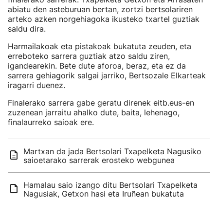
abiatu den asteburuan bertan, zortzi bertsolariren
arteko azken norgehiagoka ikusteko txartel guztiak
saldu dira.
Harmailakoak eta pistakoak bukatuta zeuden, eta
erreboteko sarrera guztiak atzo saldu ziren,
igandearekin. Bete dute aforoa, beraz, eta ez da
sarrera gehiagorik salgai jarriko, Bertsozale Elkarteak
iragarri duenez.
Finalerako sarrera gabe geratu direnek eitb.eus-en
zuzenean jarraitu ahalko dute, baita, lehenago,
finalaurreko saioak ere.
Martxan da jada Bertsolari Txapelketa Nagusiko
saioetarako sarrerak erosteko webgunea
Hamalau saio izango ditu Bertsolari Txapelketa
Nagusiak, Getxon hasi eta Iruñean bukatuta