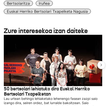
Bertsolaritza
Iruñea
Euskal Herriko Bertsolari Txapelketa Nagusia
Zure interesekoa izan daiteke
50 bertsolari lehiatuko dira Euskal Herriko
Bertsolari Txapelketan
Lau urtean behingo lehiaketako lehenengo fasean zazpi saio
izango dira, seiren ordez, bat lurralde bakoitzean. Saio