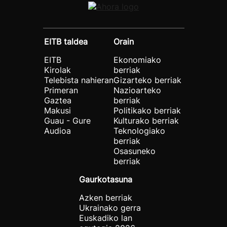
EITB taldea
Orain
EITB
Ekonomiako
Kirolak
berriak
Telebista nahieran
Gizarteko berriak
Primeran
Nazioarteko
Gaztea
berriak
Makusi
Politikako berriak
Guau - Gure
Kulturako berriak
Audioa
Teknologiako
berriak
Osasuneko
berriak
Gaurkotasuna
Azken berriak
Ukrainako gerra
Euskadiko lan