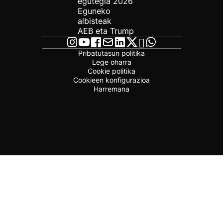
egutegia 2026
Eguneko
albisteak
AEB eta Trump
Pribatutasun politika
Lege oharra
Cookie politika
Cookieen konfigurazioa
Harremana