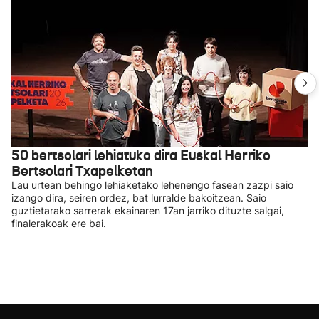
50 bertsolari lehiatuko dira Euskal Herriko
Bertsolari Txapelketan
Lau urtean behingo lehiaketako lehenengo fasean zazpi saio
izango dira, seiren ordez, bat lurralde bakoitzean. Saio
guztietarako sarrerak ekainaren 17an jarriko dituzte salgai,
finalerakoak ere bai.