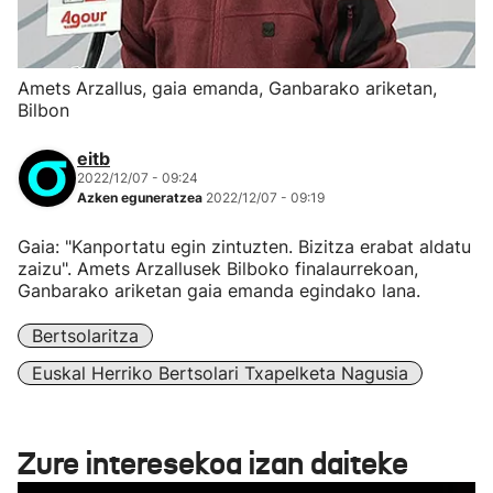
Amets Arzallus, gaia emanda, Ganbarako ariketan,
Bilbon
eitb
2022/12/07 - 09:24
Azken eguneratzea
2022/12/07 - 09:19
Gaia: "Kanportatu egin zintuzten. Bizitza erabat aldatu
zaizu". Amets Arzallusek Bilboko finalaurrekoan,
Ganbarako ariketan gaia emanda egindako lana.
Bertsolaritza
Euskal Herriko Bertsolari Txapelketa Nagusia
Zure interesekoa izan daiteke