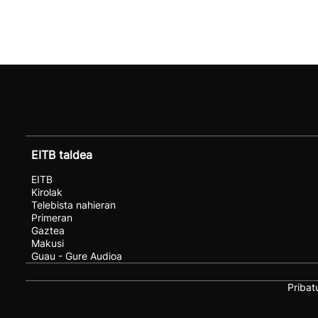
EITB taldea
EITB
Kirolak
Telebista nahieran
Primeran
Gaztea
Makusi
Guau - Gure Audioa
Pribat