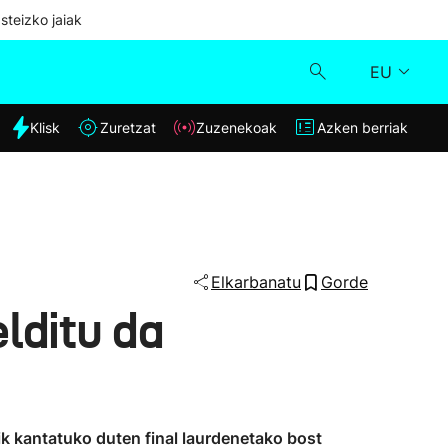
steizko jaiak
EU
dia
Klisk
Zuretzat
Zuzenekoak
Azken berriak
Klisk
Zuzenekoak
Zuretzat
Elkarbanatu
Gorde
lditu da
Azken berriak
ik kantatuko duten final laurdenetako bost