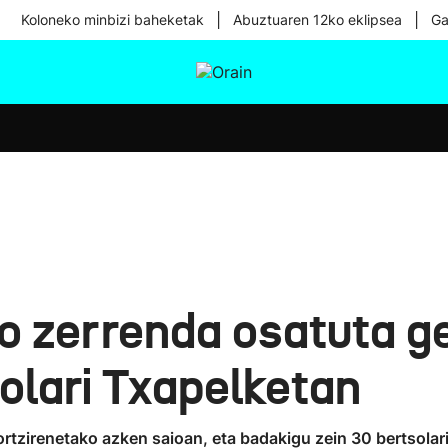
|
|
Koloneko minbizi baheketak
Abuztuaren 12ko eklipsea
Ga
tura
Ikusmiran
Egural
Osasuna
Teknologia
o zerrenda osatuta ge
olari Txapelketan
zortzirenetako azken saioan, eta badakigu zein 30 bertsolar