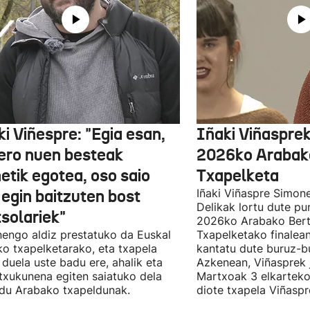
i Viñespre: "Egia esan,
Iñaki Viñasprek
ero nuen besteak
2026ko Arabako
etik egotea, oso saio
Txapelketa
 egin baitzuten bost
Iñaki Viñaspre Simon
Delikak lortu dute pu
tsolariek"
2026ko Arabako Bert
engo aldiz prestatuko da Euskal
Txapelketako finalean
ko txapelketarako, eta txapela
kantatu dute buruz-b
i duela uste badu ere, ahalik eta
Azkenean, Viñasprek j
 txukunena egiten saiatuko dela
Martxoak 3 elkarteko
du Arabako txapeldunak.
diote txapela Viñaspre