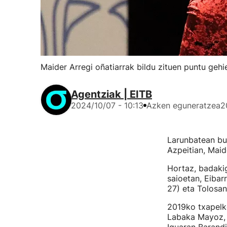
Maider Arregi oñatiarrak bildu zituen puntu gehi
Agentziak | EITB
2024/10/07 - 10:13
Azken eguneratzea
2
Larunbatean buk
Azpeitian, Maid
Hortaz, badakig
saioetan, Eibarr
27) eta Tolosan
2019ko txapelke
Labaka Mayoz, 