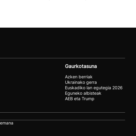
Gaurkotasuna
Azken berriak
Ukrainako gerra
Euskadiko lan egutegia 2026
Eguneko albisteak
AEB eta Trump
remana