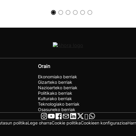
Orain
Ekonomiako berriak
Gizarteko berriak
Nazioarteko berriak
Politikako berriak
Kulturako berriak
Teknologiako berriak
Osasuneko berriak
utasun politika
Lege oharra
Cookie politika
Cookieen konfigurazioa
Har