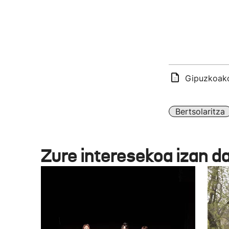
Gipuzkoako 
Bertsolaritza
Zure interesekoa izan d