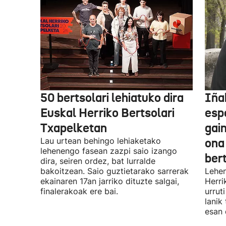
50 bertsolari lehiatuko dira
Iñak
Euskal Herriko Bertsolari
esp
Txapelketan
gain
Lau urtean behingo lehiaketako
ona
lehenengo fasean zazpi saio izango
ber
dira, seiren ordez, bat lurralde
bakoitzean. Saio guztietarako sarrerak
Lehen
ekainaren 17an jarriko dituzte salgai,
Herri
finalerakoak ere bai.
urrut
lanik
esan 