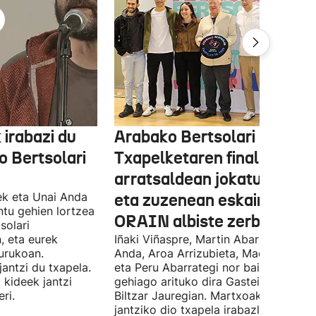
 irabazi du
Arabako Bertsolari
 Bertsolari
Txapelketaren finala gaur
arratsaldean jokatuko da
ek eta Unai Anda
eta zuzenean eskainiko du
ntu gehien lortzea
ORAIN albiste zerbitzuak
solari
, eta eurek
Iñaki Viñaspre, Martin Abarrategi, Una
urukoan.
Anda, Aroa Arrizubieta, Maddi Agirre
antzi du txapela.
eta Peru Abarrategi nor baino nor
 kideek jantzi
gehiago arituko dira Gasteizen, Euro
ri.
Biltzar Jauregian. Martxoak 3 elkarte
jantziko dio txapela irabazleari.