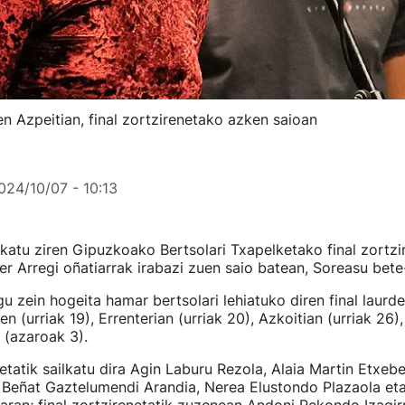
en Azpeitian, final zortzirenetako azken saioan
024/10/07 - 10:13
atu ziren Gipuzkoako Bertsolari Txapelketako final zortzi
er Arregi oñatiarrak irabazi zuen saio batean, Soreasu bete-
u zein hogeita hamar bertsolari lehiatuko diren final laurd
en (urriak 19), Errenterian (urriak 20), Azkoitian (urriak 26),
 (azaroak 3).
tatik sailkatu dira Agin Laburu Rezola, Alaia Martin Etxeb
Beñat Gaztelumendi Arandia, Nerea Elustondo Plazaola et