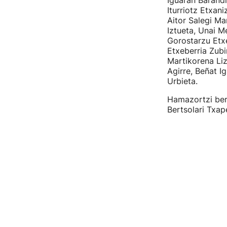
Iguaran Barandi
Iturriotz Etxan
Aitor Salegi Ma
Iztueta, Unai M
Gorostarzu Etxe
Etxeberria Zub
Martikorena Liz
Agirre, Beñat I
Urbieta.
Hamazortzi bert
Bertsolari Txap