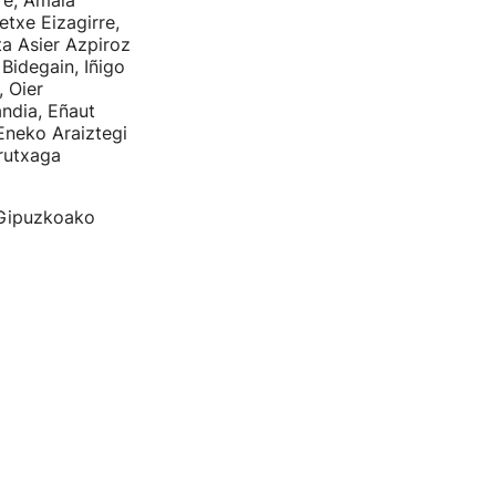
re, Amaia
etxe Eizagirre,
ta Asier Azpiroz
Bidegain, Iñigo
, Oier
ndia, Eñaut
Eneko Araiztegi
rrutxaga
a Gipuzkoako