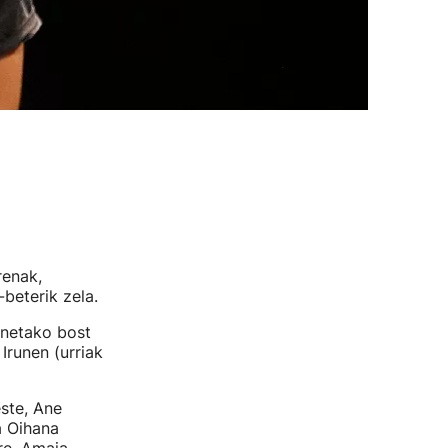
renak,
beterik zela.
enetako bost
 Irunen (urriak
este, Ane
a Oihana