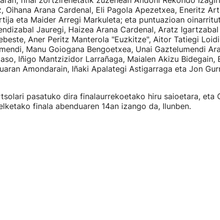
aran; final zortzirenetatik zuzenean Andoni Rekondo Izagir
iz, Oihana Arana Cardenal, Eli Pagola Apezetxea, Eneritz Art
rtija eta Maider Arregi Markuleta; eta puntuazioan oinarritu
endizabal Jauregi, Haizea Arana Cardenal, Aratz Igartzabal 
beste, Aner Peritz Manterola "Euzkitze", Aitor Tatiegi Loidi
imendi, Manu Goiogana Bengoetxea, Unai Gaztelumendi Ara
aso, Iñigo Mantzizidor Larrañaga, Maialen Akizu Bidegain, 
guaran Amondarain, Iñaki Apalategi Astigarraga eta Jon Gu
solari pasatuko dira finalaurrekoetako hiru saioetara, et
elketako finala abenduaren 14an izango da, Ilunben.