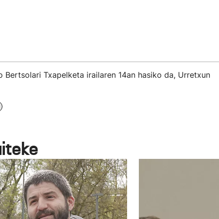
Bertsolari Txapelketa irailaren 14an hasiko da, Urretxun
aiteke