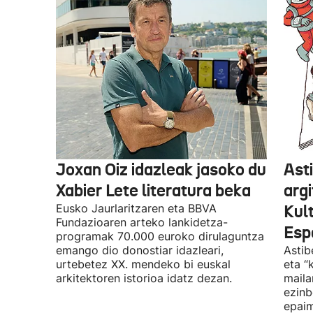
Joxan Oiz idazleak jasoko du
Asti
Xabier Lete literatura beka
argi
Eusko Jaurlaritzaren eta BBVA
Kul
Fundazioaren arteko lankidetza-
Espa
programak 70.000 euroko dirulaguntza
emango dio donostiar idazleari,
Astib
urtebetez XX. mendeko bi euskal
eta “
arkitektoren istorioa idatz dezan.
maila
ezinb
epaim