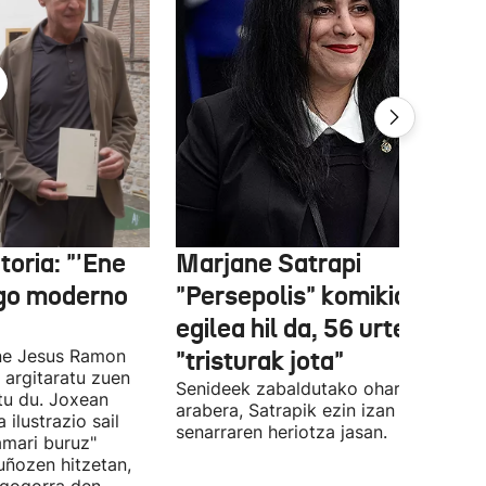
oria: "'Ene
Marjane Satrapi
ago moderno
"Persepolis" komikiaren
egilea hil da, 56 urte zituel
Ene Jesus Ramon
"tristurak jota"
 argitaratu zuen
Senideek zabaldutako oharraren
atu du. Joxean
arabera, Satrapik ezin izan du
ilustrazio sail
senarraren heriotza jasan.
amari buruz"
uñozen hitzetan,