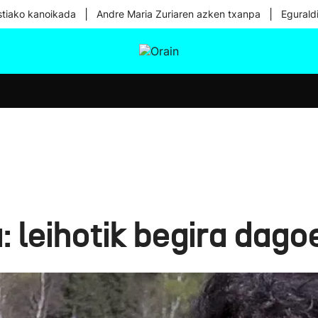
|
|
tiako kanoikada
Andre Maria Zuriaren azken txanpa
Egurald
tura
Ikusmiran
Egural
Osasuna
Teknologia
: leihotik begira dago