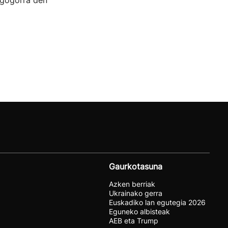
 gogorra den
Gaurkotasuna
Azken berriak
Ukrainako gerra
Euskadiko lan egutegia 2026
Eguneko albisteak
AEB eta Trump