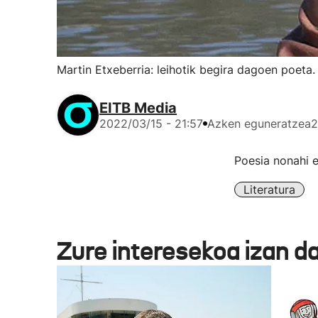
Martin Etxeberria: leihotik begira dagoen poeta.
EITB Media
2022/03/15 - 21:57
Azken eguneratzea
2
Poesia nonahi e
Literatura
Zure interesekoa izan d