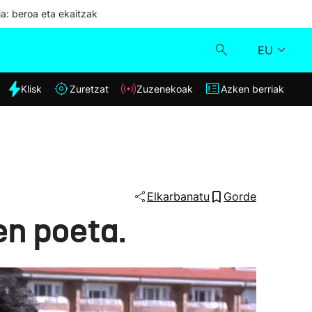
ia: beroa eta ekaitzak
EU
dia
Klisk
Zuretzat
Zuzenekoak
Azken berriak
Klisk
Zuzenekoak
Zuretzat
Elkarbanatu
Gorde
en poeta.
Azken berriak