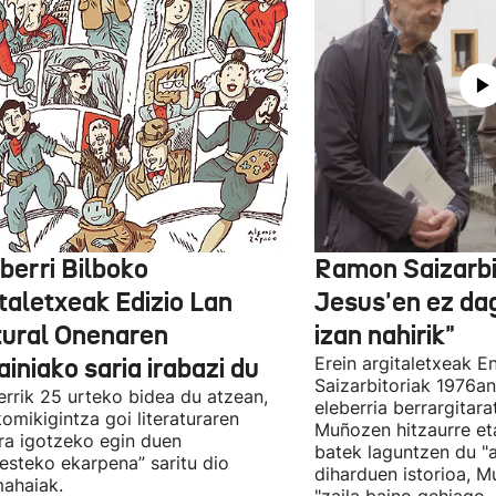
berri Bilboko
Ramon Saizarbit
taletxeak Edizio Lan
Jesus'en ez d
tural Onenaren
izan nahirik"
iniako saria irabazi du
Erein argitaletxeak 
Saizarbitoriak 1976an
errik 25 urteko bidea du atzean,
eleberria berrargitar
komikigintza goi literaturaren
Muñozen hitzaurre eta 
ra igotzeko egin duen
batek laguntzen du "
esteko ekarpena” saritu dio
diharduen istorioa, M
ahaiak.