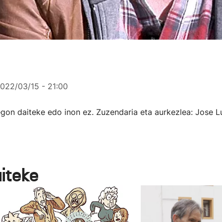
022/03/15 - 21:00
gon daiteke edo inon ez. Zuzendaria eta aurkezlea: Jose L
aiteke