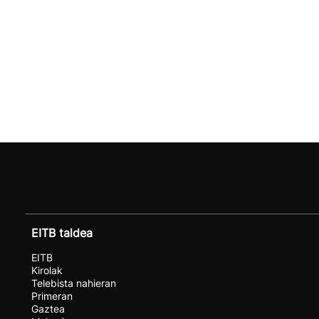
EITB taldea
EITB
Kirolak
Telebista nahieran
Primeran
Gaztea