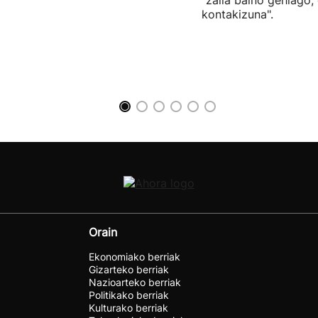
"zaila baino gehiago,
kontakizuna".
Orain
Ekonomiako berriak
Gizarteko berriak
Nazioarteko berriak
Politikako berriak
Kulturako berriak