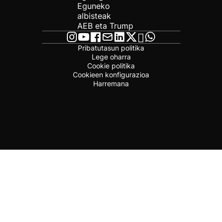
Eguneko
albisteak
AEB eta Trump
Pribatutasun politika
Lege oharra
Cookie politika
Cookieen konfigurazioa
Harremana