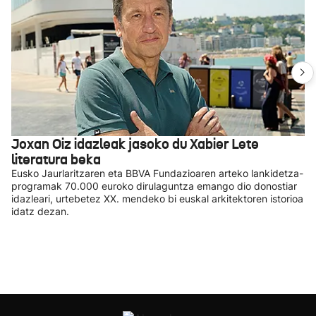
Joxan Oiz idazleak jasoko du Xabier Lete
literatura beka
Eusko Jaurlaritzaren eta BBVA Fundazioaren arteko lankidetza-
programak 70.000 euroko dirulaguntza emango dio donostiar
idazleari, urtebetez XX. mendeko bi euskal arkitektoren istorioa
idatz dezan.