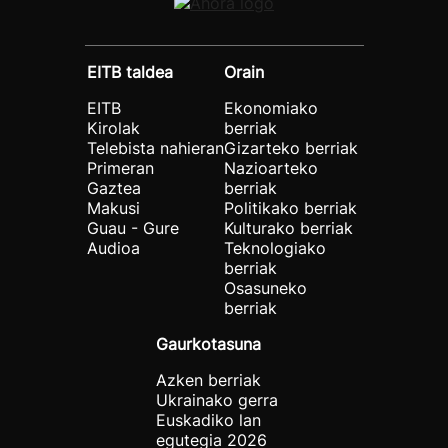
EITB taldea
Orain
EITB
Ekonomiako
Kirolak
berriak
Telebista nahieran
Gizarteko berriak
Primeran
Nazioarteko
Gaztea
berriak
Makusi
Politikako berriak
Guau - Gure
Kulturako berriak
Audioa
Teknologiako
berriak
Osasuneko
berriak
Gaurkotasuna
Azken berriak
Ukrainako gerra
Euskadiko lan
egutegia 2026