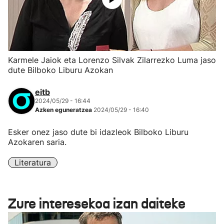
Karmele Jaiok eta Lorenzo Silvak Zilarrezko Luma jaso
dute Bilboko Liburu Azokan
eitb
2024/05/29 - 16:44
Azken eguneratzea
2024/05/29 - 16:40
Esker onez jaso dute bi idazleok Bilboko Liburu
Azokaren saria.
Literatura
Zure interesekoa izan daiteke