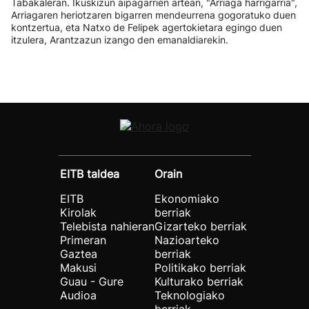
Tabakaleran. Ikuskizun aipagarrien artean, "Arriaga harrigarria",
Arriagaren heriotzaren bigarren mendeurrena gogoratuko duen
kontzertua, eta Natxo de Felipek agertokietara egingo duen
itzulera, Arantzazun izango den emanaldiarekin.
EITB taldea
Orain
EITB
Ekonomiako
Kirolak
berriak
Telebista nahieran
Gizarteko berriak
Primeran
Nazioarteko
Gaztea
berriak
Makusi
Politikako berriak
Guau - Gure
Kulturako berriak
Audioa
Teknologiako