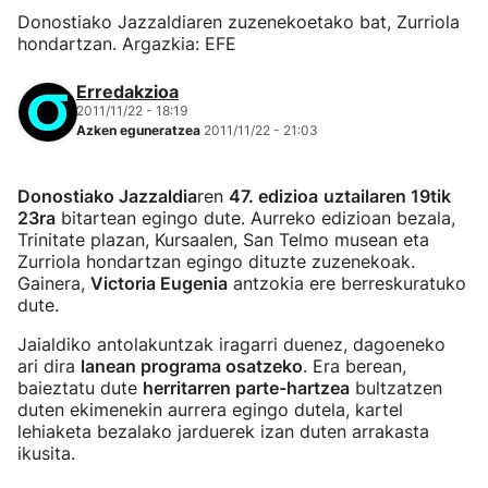
Donostiako Jazzaldiaren zuzenekoetako bat, Zurriola
hondartzan. Argazkia: EFE
Erredakzioa
2011/11/22 - 18:19
Azken eguneratzea
2011/11/22 - 21:03
Donostiako Jazzaldia
ren
47. edizioa
uztailaren 19tik
23ra
bitartean egingo dute. Aurreko edizioan bezala,
Trinitate plazan, Kursaalen, San Telmo musean eta
Zurriola hondartzan egingo dituzte zuzenekoak.
Gainera,
Victoria Eugenia
antzokia ere berreskuratuko
dute.
Jaialdiko antolakuntzak iragarri duenez, dagoeneko
ari dira
lanean programa osatzeko
. Era berean,
baieztatu dute
herritarren parte-hartzea
bultzatzen
duten ekimenekin aurrera egingo dutela, kartel
lehiaketa bezalako jarduerek izan duten arrakasta
ikusita.