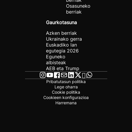
berriak
Osasuneko
berriak
Gaurkotasuna
Azken berriak
Ukrainako gerra
Euskadiko lan
egutegia 2026
Eguneko
albisteak
AEB eta Trump
Pribatutasun politika
Lege oharra
Cookie politika
Cookieen konfigurazioa
Harremana