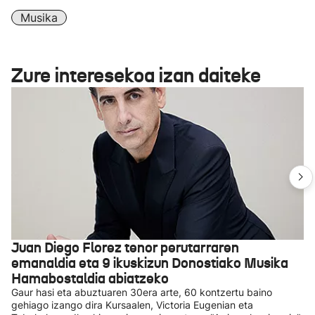
Musika
Zure interesekoa izan daiteke
Juan Diego Florez tenor perutarraren
emanaldia eta 9 ikuskizun Donostiako Musika
Hamabostaldia abiatzeko
Gaur hasi eta abuztuaren 30era arte, 60 kontzertu baino
gehiago izango dira Kursaalen, Victoria Eugenian eta