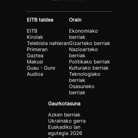
EITB taldea
Orain
EITB
Ekonomiako
Kirolak
berriak
Telebista nahieran
Gizarteko berriak
Primeran
Nazioarteko
Gaztea
berriak
Makusi
Politikako berriak
Guau - Gure
Kulturako berriak
Audioa
Teknologiako
berriak
Osasuneko
berriak
Gaurkotasuna
Azken berriak
Ukrainako gerra
Euskadiko lan
egutegia 2026