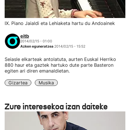
IX. Piano Jaialdi eta Lehiaketa hartu du Andoainek
eitb
2014/02/15 - 01:00
Azken eguneratzea
2014/02/15 - 15:52
Seiasle elkarteak antolatuta, aurten Euskal Herriko
880 haur eta gaztek hartuko dute parte Basteron
egiten ari diren emanaldietan.
Gizartea
Musika
Zure interesekoa izan daiteke