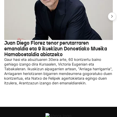
Juan Diego Florez tenor perutarraren
emanaldia eta 9 ikuskizun Donostiako Musika
Hamabostaldia abiatzeko
Gaur hasi eta abuztuaren 30era arte, 60 kontzertu baino
gehiago izango dira Kursaalen, Victoria Eugenian eta
Tabakaleran. Ikuskizun aipagarrien artean, "Arriaga harrigarria",
Arriagaren heriotzaren bigarren mendeurrena gogoratuko duen
kontzertua, eta Natxo de Felipek agertokietara egingo duen
itzulera, Arantzazun izango den emanaldiarekin.