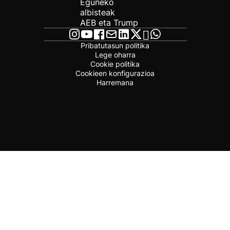
Eguneko
albisteak
AEB eta Trump
Pribatutasun politika
Lege oharra
Cookie politika
Cookieen konfigurazioa
Harremana