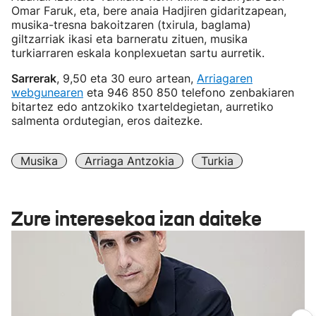
Omar Faruk, eta, bere anaia Hadjiren gidaritzapean,
musika-tresna bakoitzaren (txirula, baglama)
giltzarriak ikasi eta barneratu zituen, musika
turkiarraren eskala konplexuetan sartu aurretik.
Sarrerak
, 9,50 eta 30 euro artean,
Arriagaren
webgunearen
eta 946 850 850 telefono zenbakiaren
bitartez edo antzokiko txarteldegietan, aurretiko
salmenta ordutegian, eros daitezke.
Musika
Arriaga Antzokia
Turkia
Zure interesekoa izan daiteke