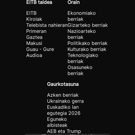
EITB taldea
Orain
EITB
Ekonomiako
Kirolak
berriak
Telebista nahieran
Gizarteko berriak
Primeran
Nazioarteko
Gaztea
berriak
Makusi
Politikako berriak
Guau - Gure
Kulturako berriak
Audioa
Teknologiako
berriak
Osasuneko
berriak
Gaurkotasuna
Azken berriak
Ukrainako gerra
Euskadiko lan
egutegia 2026
Eguneko
albisteak
AEB eta Trump