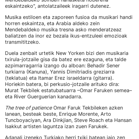
eskaintzeko", antolatzaileek iragarri dutenez.
Musika estiloen eta zaporeen fusioa da musikari handi
horren eskaintza, eta Arabia aldeko zein
Mendebaldeko musika tresna asko menderatzeaz
baliatzen da inor ez bezala ikus-entzuleei emozioak
transmititzeko.
Duela zenbait urtetik New Yorken bizi den musikaria
txirula-jotzaile gisa da batez ere ezaguna, eta talde
azpimarragarria izango du alboan: Behadir Sener
turkiarra (Kanuna), Yannis Dimitriadis greziarra
(teklatua) eta Itamar Erez israeldarra (gitarra).
Horiekin batera, bi perkusio-jotzaile arituko dira:
Murat Tekbilek estatubatuarra –Omar Faruken semea–
eta River Guerguerian kanadarra.
The tree of patience
Omar Faruk Tekbileken azken
lanean, besteak beste, Enrique Morente, Arto
Tuncboyaciyan, Ara Dinkjian, Steve Roach eta Hansan
Isakkut artisten laguntza izan zuen Farukek.
Adanali izeneko Turkiako herri txiki batean jaio zen