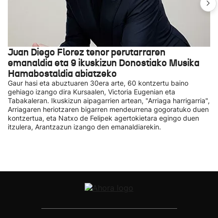
Juan Diego Florez tenor perutarraren
emanaldia eta 9 ikuskizun Donostiako Musika
Hamabostaldia abiatzeko
Gaur hasi eta abuztuaren 30era arte, 60 kontzertu baino
gehiago izango dira Kursaalen, Victoria Eugenian eta
Tabakaleran. Ikuskizun aipagarrien artean, "Arriaga harrigarria",
Arriagaren heriotzaren bigarren mendeurrena gogoratuko duen
kontzertua, eta Natxo de Felipek agertokietara egingo duen
itzulera, Arantzazun izango den emanaldiarekin.