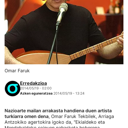
Omar Faruk
Erredakzioa
2014/05/19 - 02:00
Azken eguneratzea
2014/05/19 - 13:24
Nazioarte mailan arrakasta handiena duen artista
turkiarra omen dena
, Omar Faruk Tekbilek, Arriaga
Antzokiko agertokira igoko da, "Ekialdeko eta
Mendebaldeko soinuen nahasketa hoberena