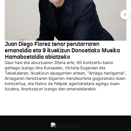
Juan Diego Florez tenor perutarraren
emanaldia eta 9 ikuskizun Donostiako Musika
Hamabostaldia abiatzeko
Gaur hasi eta abuztuaren 30era arte, 60 kontzertu baino
gehiago izango dira Kursaalen, Victoria Eugenian eta
Tabakaleran. Ikuskizun aipagarrien artean, "Arriaga harrigarria",
Arriagaren heriotzaren bigarren mendeurrena gogoratuko duen
kontzertua, eta Natxo de Felipek agertokietara egingo duen
itzulera, Arantzazun izango den emanaldiarekin.