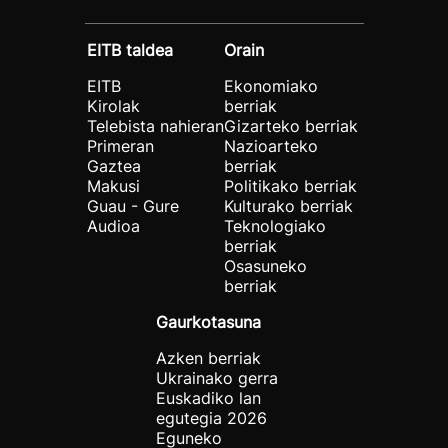
EITB taldea
Orain
EITB
Ekonomiako
Kirolak
berriak
Telebista nahieran
Gizarteko berriak
Primeran
Nazioarteko
Gaztea
berriak
Makusi
Politikako berriak
Guau - Gure
Kulturako berriak
Audioa
Teknologiako
berriak
Osasuneko
berriak
Gaurkotasuna
Azken berriak
Ukrainako gerra
Euskadiko lan
egutegia 2026
Eguneko