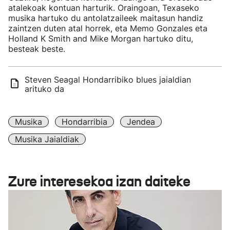
atalekoak kontuan harturik. Oraingoan, Texaseko
musika hartuko du antolatzaileek maitasun handiz
zaintzen duten atal horrek, eta Memo Gonzales eta
Holland K Smith and Mike Morgan hartuko ditu,
besteak beste.
Steven Seagal Hondarribiko blues jaialdian
arituko da
Musika
Hondarribia
Jendea
Musika Jaialdiak
Zure interesekoa izan daiteke