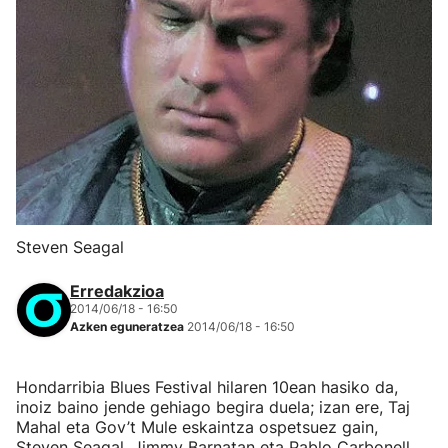
Steven Seagal
Erredakzioa
2014/06/18 - 16:50
Azken eguneratzea
2014/06/18 - 16:50
Hondarribia Blues Festival hilaren 10ean hasiko da,
inoiz baino jende gehiago begira duela; izan ere, Taj
Mahal eta Gov’t Mule eskaintza ospetsuez gain,
Steven Seagal, Jimmy Barnatan eta Pablo Carbonell