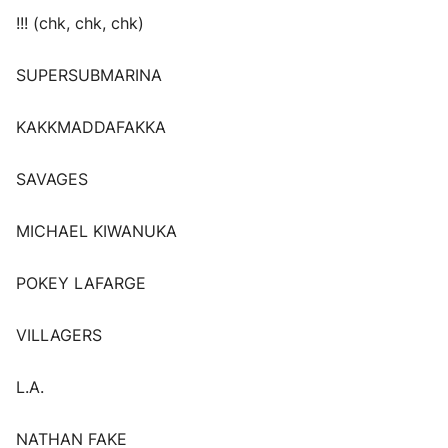
!!! (chk, chk, chk)
SUPERSUBMARINA
KAKKMADDAFAKKA
SAVAGES
MICHAEL KIWANUKA
POKEY LAFARGE
VILLAGERS
L.A.
NATHAN FAKE