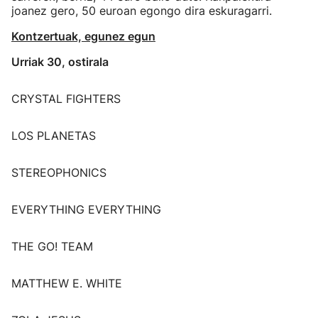
joanez gero, 50 euroan egongo dira eskuragarri.
Kontzertuak, egunez egun
Urriak 30, ostirala
CRYSTAL FIGHTERS
LOS PLANETAS
STEREOPHONICS
EVERYTHING EVERYTHING
THE GO! TEAM
MATTHEW E. WHITE