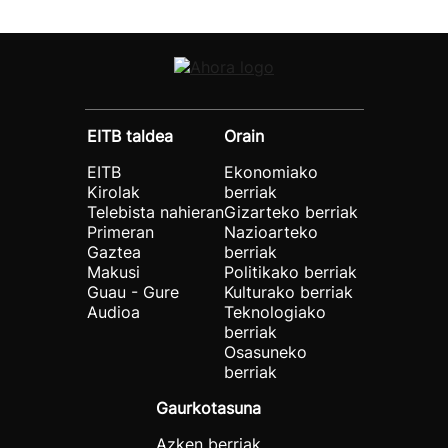
EITB taldea
Orain
EITB
Ekonomiako
Kirolak
berriak
Telebista nahieran
Gizarteko berriak
Primeran
Nazioarteko
Gaztea
berriak
Makusi
Politikako berriak
Guau - Gure
Kulturako berriak
Audioa
Teknologiako
berriak
Osasuneko
berriak
Gaurkotasuna
Azken berriak