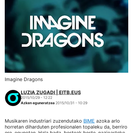
Imagine Dragons
LUZIA ZUGADI | EITB.EUS
2015/10/29 - 12:22
Azken eguneratzea
2015/10/31 - 10:29
Musikaren industriari zuzendutako
BIME
azoka arlo
horretan diharduten profesionalen topaleku da, berriro
ere, egunotan. Hala bada, besteak beste, nazioarteko