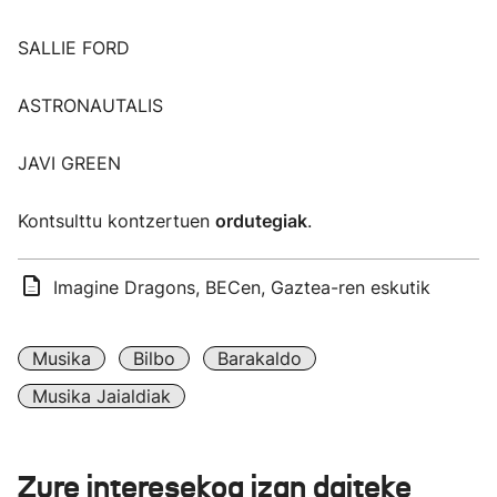
SALLIE FORD
ASTRONAUTALIS
JAVI GREEN
Kontsulttu kontzertuen
ordutegiak
.
Imagine Dragons, BECen, Gaztea-ren eskutik
Musika
Bilbo
Barakaldo
Musika Jaialdiak
Zure interesekoa izan daiteke