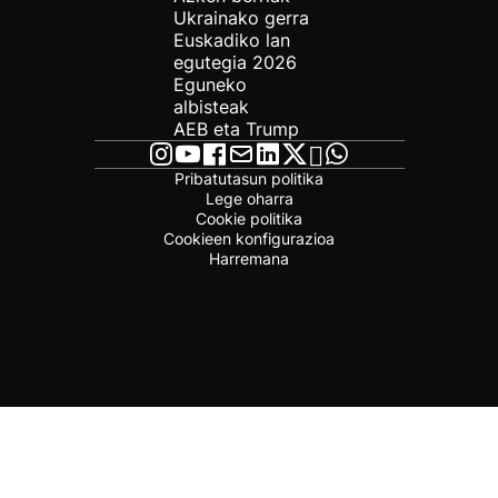
Ukrainako gerra
Euskadiko lan
egutegia 2026
Eguneko
albisteak
AEB eta Trump
Pribatutasun politika
Lege oharra
Cookie politika
Cookieen konfigurazioa
Harremana