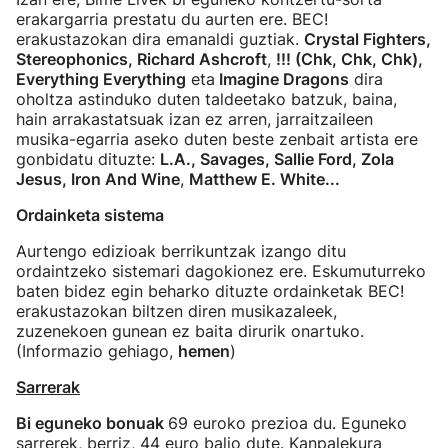
erakargarria prestatu du aurten ere. BEC!
erakustazokan dira emanaldi guztiak.
Crystal Fighters,
Stereophonics, Richard Ashcroft
,
!!! (Chk, Chk, Chk),
Everything Everything
eta
Imagine Dragons
dira
oholtza astinduko duten taldeetako batzuk, baina,
hain arrakastatsuak izan ez arren, jarraitzaileen
musika-egarria aseko duten beste zenbait artista ere
gonbidatu dituzte:
L.A., Savages, Sallie Ford, Zola
Jesus, Iron And Wine
,
Matthew E. White...
Ordainketa sistema
Aurtengo edizioak berrikuntzak izango ditu
ordaintzeko sistemari dagokionez ere. Eskumuturreko
baten bidez egin beharko dituzte ordainketak BEC!
erakustazokan biltzen diren musikazaleek,
zuzenekoen gunean ez baita dirurik onartuko.
(Informazio gehiago,
hemen
)
Sarrerak
Bi eguneko bonuak
69 euroko prezioa du. Eguneko
sarrerek, berriz, 44 euro balio dute. Kanpalekura