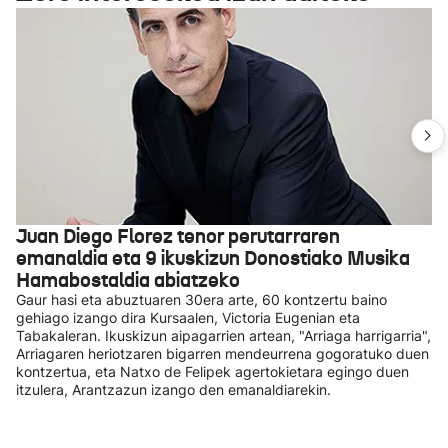
Juan Diego Florez tenor perutarraren
emanaldia eta 9 ikuskizun Donostiako Musika
Hamabostaldia abiatzeko
Gaur hasi eta abuztuaren 30era arte, 60 kontzertu baino
gehiago izango dira Kursaalen, Victoria Eugenian eta
Tabakaleran. Ikuskizun aipagarrien artean, "Arriaga harrigarria",
Arriagaren heriotzaren bigarren mendeurrena gogoratuko duen
kontzertua, eta Natxo de Felipek agertokietara egingo duen
itzulera, Arantzazun izango den emanaldiarekin.