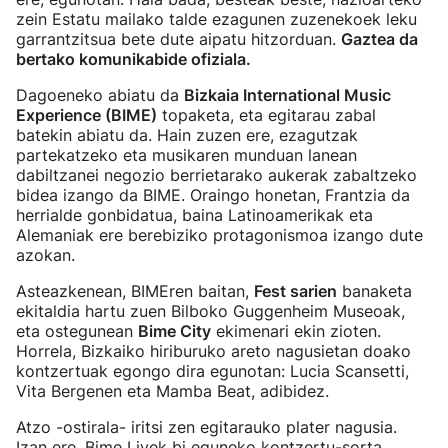
zein Estatu mailako talde ezagunen zuzenekoek leku
garrantzitsua bete dute aipatu hitzorduan.
Gaztea da
bertako komunikabide ofiziala.
Dagoeneko abiatu da
Bizkaia International Music
Experience (BIME)
topaketa, eta egitarau zabal
batekin abiatu da. Hain zuzen ere, ezagutzak
partekatzeko eta musikaren munduan lanean
dabiltzanei negozio berrietarako aukerak zabaltzeko
bidea izango da BIME. Oraingo honetan, Frantzia da
herrialde gonbidatua, baina Latinoamerikak eta
Alemaniak ere berebiziko protagonismoa izango dute
azokan.
Asteazkenean, BIMEren baitan,
Fest sarien
banaketa
ekitaldia hartu zuen Bilboko Guggenheim Museoak,
eta ostegunean
Bime City
ekimenari ekin zioten.
Horrela, Bizkaiko hiriburuko areto nagusietan doako
kontzertuak egongo dira egunotan: Lucia Scansetti,
Vita Bergenen eta Mamba Beat, adibidez.
Atzo -ostirala- iritsi zen egitarauko plater nagusia.
Izan ere, Bime Livek bi eguneko kontzertu-sorta